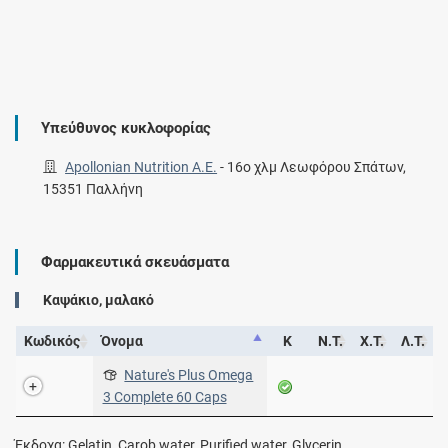
Υπεύθυνος κυκλοφορίας
Apollonian Nutrition A.E.
-
16ο χλμ Λεωφόρου Σπάτων,
15351 Παλλήνη
Φαρμακευτικά σκευάσματα
Καψάκιο, μαλακό
Κωδικός
Όνομα
Κ
Ν.Τ.
Χ.Τ.
Λ.Τ.
Nature's Plus Omega
3 Complete 60 Caps
Έκδοχα: Gelatin, Carob water, Purified water, Glycerin