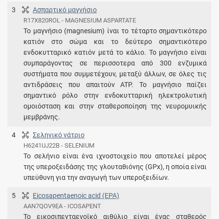
3
Ασπαρτικό μαγνήσιο
R17X820ROL - MAGNESIUM ASPARTATE
Το μαγνήσιο (magnesium) ίναι το τέταρτο σημαντικότερο
κατιόν στο σώμα και το δεύτερο σημαντικότερο
ενδοκυτταρικό κατιόν μετά το κάλιο. Το μαγνήσιο είναι
συμπαράγοντας σε περισσοτερα από 300 ενζυμικά
συστήματα που συμμετέχουν, μεταξύ άλλων, σε όλες τις
αντιδράσεις που απαιτούν ATP. Το μαγνήσιο παίζει
σημαντικό ρόλο στην ενδοκυτταρική ηλεκτρολυτική
ομοιόσταση και στην σταθεροποίηση της νευρομυικής
μεμβράνης.
4
Σεληνικό νάτριο
H6241UJ22B - SELENIUM
Το σελήνιο είναι ένα ιχνοστοιχείο που αποτελεί μέρος
της υπεροξειδάσης της γλουταθιόνης (GPx), η οποία είναι
υπεύθυνη για την αναγωγή των υπεροξειδίων.
5
Eicosapentaenoic acid (EPA)
AAN7QOV9EA - ICOSAPENT
Το εικοσιπενταενοϊκό αιθύλιο είναι ένας σταθερός