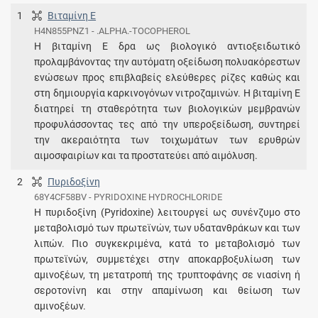
1
Βιταμίνη E
H4N855PNZ1 - .ALPHA.-TOCOPHEROL
H βιταμίνη E δρα ως βιολογικό αντιοξειδωτικό
προλαμβάνοντας την αυτόματη οξείδωση πολυακόρεστων
ενώσεων προς επιβλαβείς ελεύθερες ρίζες καθώς και
στη δημιουργία καρκινογόνων νιτροζαμινών. Η βιταμίνη Ε
διατηρεί τη σταθερότητα των βιολογικών μεμβρανών
προφυλάσσοντας τες από την υπεροξείδωση, συντηρεί
την ακεραιότητα των τοιχωμάτων των ερυθρών
αιμοσφαιρίων και τα προστατεύει από αιμόλυση.
2
Πυριδοξίνη
68Y4CF58BV - PYRIDOXINE HYDROCHLORIDE
Η πυριδοξίνη (Pyridoxine) λειτουργεί ως συνένζυμο στο
μεταβολισμό των πρωτεϊνών, των υδατανθράκων και των
λιπών. Πιο συγκεκριμένα, κατά το μεταβολισμό των
πρωτεϊνών, συμμετέχει στην αποκαρβοξυλίωση των
αμινοξέων, τη μετατροπή της τρυπτοφάνης σε νιασίνη ή
σεροτονίνη και στην απαμίνωση και θείωση των
αμινοξέων.