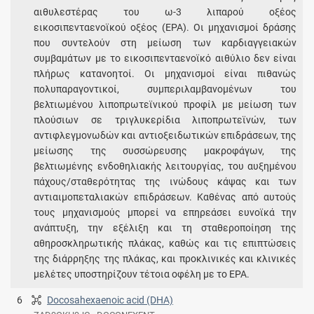
αιθυλεστέρας του ω-3 λιπαρού οξέος
εικοσιπενταενοϊκού οξέος (EPA). Οι μηχανισμοί δράσης
που συντελούν στη μείωση των καρδιαγγειακών
συμβαμάτων με το εικοσιπενταενοϊκό αιθύλιο δεν είναι
πλήρως κατανοητοί. Οι μηχανισμοί είναι πιθανώς
πολυπαραγοντικοί, συμπεριλαμβανομένων του
βελτιωμένου λιποπρωτεϊνικού προφίλ με μείωση των
πλούσιων σε τριγλυκερίδια λιποπρωτεϊνών, των
αντιφλεγμονωδών και αντιοξειδωτικών επιδράσεων, της
μείωσης της συσσώρευσης μακροφάγων, της
βελτιωμένης ενδοθηλιακής λειτουργίας, του αυξημένου
πάχους/σταθερότητας της ινώδους κάψας και των
αντιαιμοπεταλιακών επιδράσεων. Καθένας από αυτούς
τους μηχανισμούς μπορεί να επηρεάσει ευνοϊκά την
ανάπτυξη, την εξέλιξη και τη σταθεροποίηση της
αθηροσκληρωτικής πλάκας, καθώς και τις επιπτώσεις
της διάρρηξης της πλάκας, και προκλινικές και κλινικές
μελέτες υποστηρίζουν τέτοια οφέλη με το EPA.
6
Docosahexaenoic acid (DHA)