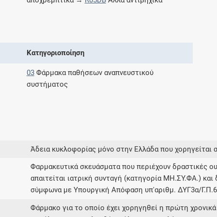
αποχρεμπτικά →
R05DB
Άλλα αντιβηχικά
Μοιραζόμαστε μαζί σας γεγονότα της
πορείας του Galinos.gr από το 2011 μέχρι
σήμερα
Κατηγοριοποίηση
03
Φάρμακα παθήσεων αναπνευστικού
συστήματος
Άδεια κυκλοφορίας μόνο στην Ελλάδα που χορηγείται 
Φαρμακευτικά σκευάσματα που περιέχουν δραστικές ου
απαιτείται ιατρική συνταγή (κατηγορία ΜΗ.ΣΥ.ΦΑ.) και 
σύμφωνα με Υπουργική Απόφαση υπ'αριθμ. ΔΥΓ3α/Γ.Π.63
Φάρμακο για το οποίο έχει χορηγηθεί η πρώτη χρονικά