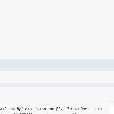
Ελέγξτε την αγωγή σας για αντενδείξεις και
αλληλεπιδράσεις μεταξύ των φαρμάκων
Οι συνταγές μου
Αποθηκεύστε τις συνταγές σας και
μοιραστείτε τις εύκολα και με ασφάλεια
Μητρότητα και φάρμακα
Ενημερωθείτε για την ασφάλεια χορήγησης
ενός φαρμάκου κατά τη διάρκεια της
εγκυμοσύνης ή του θηλασμού
χικό που δρά στο κέντρο του βήχα. Σε αντίθεση με τα