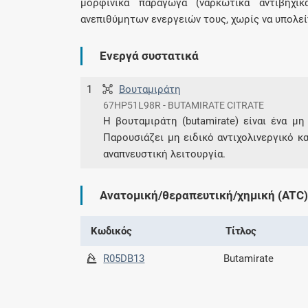
μορφινικά παράγωγα (ναρκωτικά αντιβηχι
ανεπιθύμητων ενεργειών τους, χωρίς να υπολεί
Ενεργά συστατικά
1
Βουταμιράτη
67HP51L98R - BUTAMIRATE CITRATE
Η βουταμιράτη (butamirate) είναι ένα μ
Παρουσιάζει μη ειδικό αντιχολινεργικό κ
αναπνευστική λειτουργία.
Ανατομική/θεραπευτική/χημική (ATC)
Κωδικός
Τίτλος
R05DB13
Butamirate