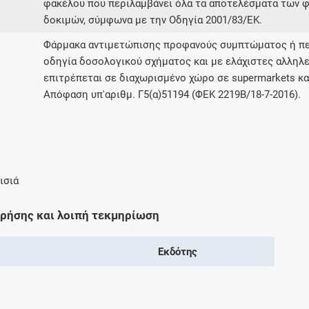
φακέλου που περιλαμβάνει όλα τα αποτελέσματα των φ
δοκιμών, σύμφωνα με την Οδηγία 2001/83/ΕΚ.
Φάρμακα αντιμετώπισης προφανούς συμπτώματος ή πε
οδηγία δοσολογικού σχήματος και με ελάχιστες αλληλε
επιτρέπεται σε διαχωρισμένο χώρο σε supermarkets κ
Απόφαση υπ'αριθμ. Γ5(α)51194 (ΦΕΚ 2219Β/18-7-2016).
ισιά
χρήσης και λοιπή τεκμηρίωση
Εκδότης