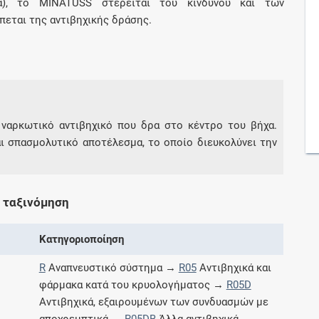
κά), το MINATUSS στερείται του κινδύνου και των
πεται της αντιβηχικής δράσης.
Συνδρομές
Μάθετε περισσότερα για τα οφέλη και τις
επιπλέον παροχές των συνδρομητικών
προγραμμάτων
η ναρκωτικό αντιβηχικό που δρα στο κέντρο του βήχα.
αι σπασμολυτικό αποτέλεσμα, το οποίο διευκολύνει την
Ενδείξεις και αγωγές
 ταξινόμηση
Βρείτε θεραπευτικές ενδείξεις και αγωγές για
νόσους, συμπτώματα και ιατρικές πράξεις
Κατηγοριοποίηση
R
Αναπνευστικό σύστημα →
R05
Αντιβηχικά και
φάρμακα κατά του κρυολογήματος →
R05D
Γνωρίζατε ότι...
Αντιβηχικά, εξαιρουμένων των συνδυασμών με