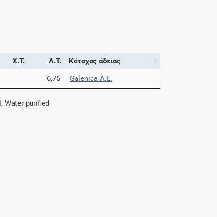
Χ.Τ.
Λ.Τ.
Κάτοχος άδειας
6,75
Galenica A.Ε.
, Water purified