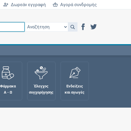
Δωρεάν εγγραφή
Αγορά συνδρομής
Φάρμακα
Έλεγχος
Ενδείξεις
Α - Ω
συγχορήγησης
και αγωγές