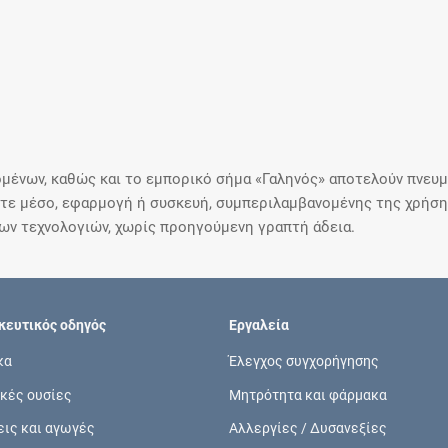
μένων, καθώς και το εμπορικό σήμα «Γαληνός» αποτελούν πνευμα
ε μέσο, εφαρμογή ή συσκευή, συμπεριλαμβανομένης της χρήσης
ιων τεχνολογιών, χωρίς προηγούμενη γραπτή άδεια.
ευτικός οδηγός
Εργαλεία
κα
Έλεγχος συγχορήγησης
κές ουσίες
Μητρότητα και φάρμακα
εις και αγωγές
Αλλεργίες / Δυσανεξίες