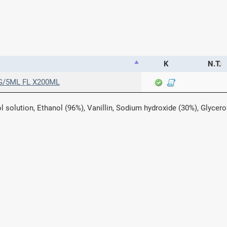
Κ
Ν.Τ.
G/5ML FL X200ML
 solution, Ethanol (96%), Vanillin, Sodium hydroxide (30%), Glycerol