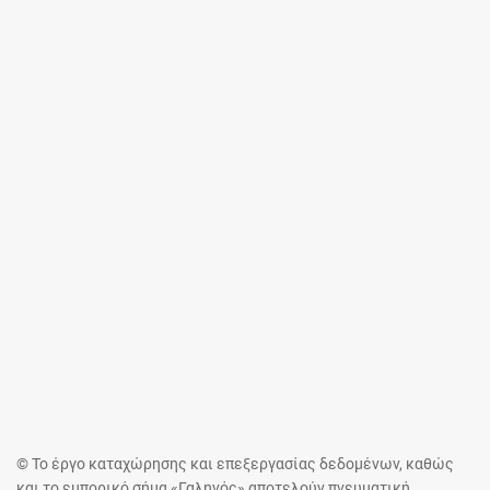
© Το έργο καταχώρησης και επεξεργασίας δεδομένων, καθώς
και το εμπορικό σήμα «Γαληνός» αποτελούν πνευματική