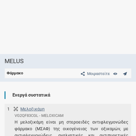
MELUS
Φάρμακο
Μοιραστείτε
Ενεργά συστατικά
1
Μελοξικάμη
VG2QF83CGL - MELOXICAM
Η μελοξικάμη είναι μη στεροειδές αντιφλεγμονώδες
φάρμακο (ΜΣΑΦ) της οικογένειας των οξικαμών, με
αντιφλεγμονώδεις, αναλγητικές και αντιπυρετικές