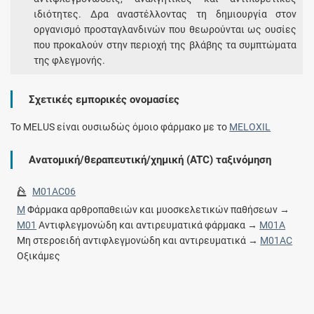
ιδιότητες. Δρα αναστέλλοντας τη δημιουργία στον
οργανισμό προσταγλανδινών που θεωρούνται ως ουσίες
που προκαλούν στην περιοχή της βλάβης τα συμπτώματα
της φλεγμονής.
Σχετικές εμπορικές ονομασίες
To MELUS είναι ουσιωδώς όμοιο φάρμακο με το
MELOXIL
Ανατομική/θεραπευτική/χημική (ATC) ταξινόμηση
M01AC06
M
Φάρμακα αρθροπαθειών και μυοσκελετικών παθήσεων →
M01
Αντιφλεγμονώδη και αντιρευματικά φάρμακα →
M01A
Μη στεροειδή αντιφλεγμονώδη και αντιρευματικά →
M01AC
Οξικάμες