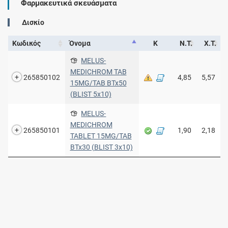
Φαρμακευτικά σκευάσματα
Δισκίο
Κωδικός
Όνομα
Κ
Ν.Τ.
Χ.Τ.
MELUS-
MEDICHROM TAB
265850102
4,85
5,57
15MG/TAB BTx50
(BLIST 5x10)
MELUS-
MEDICHROM
265850101
1,90
2,18
TABLET 15MG/TAB
BTx30 (BLIST 3x10)