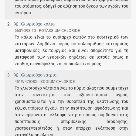
του στόματος, οδηγεί σε αύξηση του όγκου των υγρών του
εντέρου.
2
Χλωριούχο κάλιο
660YQ98I10 - POTASSIUM CHLORIDE
To κάλιο είναι το κυρίαρχο κατιόν στο εσωτερικό των
κυττάρων. Λαμβάνει μέρος σε πολυάριθμες κυτταρικές
μεταβολικές λειτουργίες και είναι απαραίτητο για τη
μεταφορά των νευρικών σημάτων σε ιστούς όπως η
καρδιά, ο εγκέφαλος και οι σκελετικοί μύες.
3
Χλωριούχο νάτριο
451W47IQ8X - SODIUM CHLORIDE
Το χλωριούχο νάτριο είναι το κύριο άλας που συμμετέχει
στην τονικότητα του εξωκυττάριου υγρού,
χρησιμοποιείται για την θεραπεία της ελάττωσης του
εξωκυττάριου όγκου, στην περίπτωση αφυδάτωσης και
όταν εμφανιστεί έλλειψη νατρίου όπως συμβαίνει στις
περιπτώσεις υπερβολικής διούρησης,
γαστροεντερίτιδας ή όταν υπάρχει ελάττωση στην
κατανάλωση άλατος.