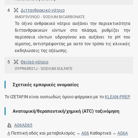
4
Διττανθρακικό νάτριο
8MDF5V39QO - SODIUM BICARBONATE
Το όξινο ανθρακικό νάτριο αυξάνει την περιεκτικότητα
διττανθρακικών ιόντων στο πλάσμα, ρυθμίζει την
περίσσεια ιόντων υδρογόνου και αυξάνει το pH του
αίματος, αντιστρέφοντας με αυτό τον τρόπο τις κλινικές
εκδηλώσεις της οξέωσης.
5
Θειϊκό νάτριο
0YPR65R21J - SODIUM SULFATE
Σχετικές εμπορικές ονομασίες
To IZETAFIN είναι ουσιωδώς όμοιο φάρμακο με το
KLEAN-PREP
Ανατομική/θεραπευτική/χημική (ATC) ταξινόμηση
A06AD65
A
Πεπτική οδός και μεταβολισμός →
A06
Καθαρτικά →
A06A