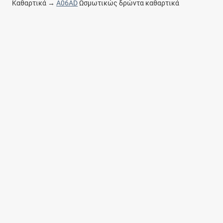
Καθαρτικά →
A06AD
Ωσμωτικώς δρώντα καθαρτικά