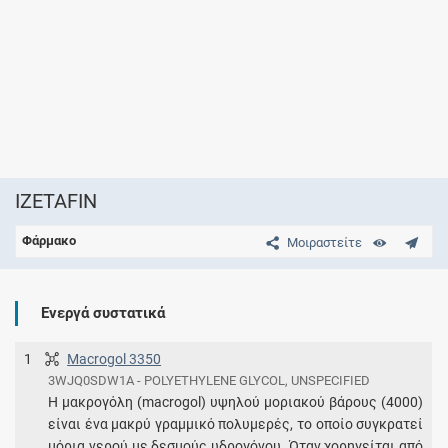
IZETAFIN
Φάρμακο
Μοιραστείτε
Ενεργά συστατικά
1
Macrogol 3350
3WJQ0SDW1A - POLYETHYLENE GLYCOL, UNSPECIFIED
Η μακρογόλη (macrogol) υψηλού μοριακού βάρους (4000)
είναι ένα μακρύ γραμμικό πολυμερές, το οποίο συγκρατεί
μόρια νερού με δεσμούς υδρογόνου. Όταν χορηγείται από