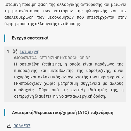
ισταμίνη πρώιμη φάση της αλλεργικής αντίδρασης και μειώνει
τη μετανάστευση των κυττάρων της φλεγμονής και την
απελευθέρωση των μεσολαβητών που υπεισέρχονται στην
όψιμη φάση της αλλεργικής αντίδρασης.
Ενεργά συστατικά
1
Σετιριζίνη
64O047KTOA - CETIRIZINE HYDROCHLORIDE
Η σετιριζίνη (cetirizine), η οποία είναι παράγωγο της
πιπεραζίνης και μεταβολίτης της υδροξυζίνης, είναι
ισχυρός και εκλεκτικός ανταγωνιστής των περιφερικών
Η
-υποδοχέων χωρίς μετρήσιμη συγγένεια με άλλους
1
υποδοχείς. Πέρα από τις αντι-Η
ιδιότητές της, η
1
σετιριζίνη διαθέτει in vivo αντιαλλεργική δράση.
Ανατομική/θεραπευτική/χημική (ATC) ταξινόμηση
R06AE07