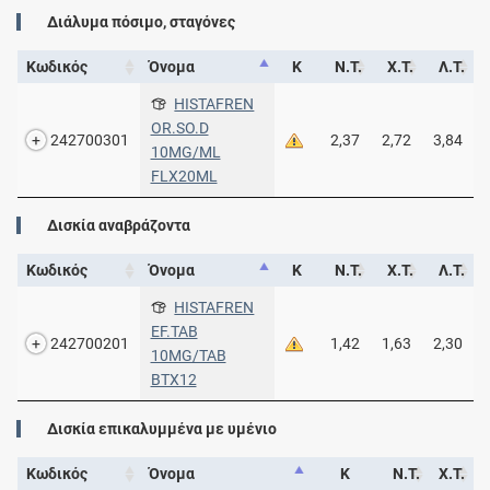
Διάλυμα πόσιμο, σταγόνες
Κωδικός
Όνομα
Κ
Ν.Τ.
Χ.Τ.
Λ.Τ.
HISTAFREN
OR.SO.D
242700301
2,37
2,72
3,84
10MG/ML
FLX20ML
Δισκία αναβράζοντα
Κωδικός
Όνομα
Κ
Ν.Τ.
Χ.Τ.
Λ.Τ.
HISTAFREN
EF.TAB
242700201
1,42
1,63
2,30
10MG/TAB
BTX12
Δισκία επικαλυμμένα με υμένιο
Κωδικός
Όνομα
Κ
Ν.Τ.
Χ.Τ.