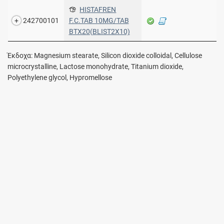
HISTAFREN
242700101
F.C.TAB 10MG/TAB
BTX20(BLIST2X10)
Έκδοχα: Magnesium stearate, Silicon dioxide colloidal, Cellulose
microcrystalline, Lactose monohydrate, Titanium dioxide,
Polyethylene glycol, Hypromellose