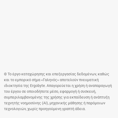
© Το έργο καταχώρησης και επεξεργασίας δεδομένων, καθώς
και το εμπορικό σήμα «Γαληνός» αποτελούν πνευματική
ιδιοκτησία της Ergobyte. Απαγορεύεται η χρήση ή αναπαραγωγή
του έργου σε οποιοδήποτε μέσο, εφαρμογή ή συσκευή,
συμπεριλαμβανομένης της χρήσης για εκπαίδευση ή ανάπτυξη
τεχνητής νοημοσύνης (AI), μηχανικής μάθησης ή παρόμοιων
τεχνολογιών, χωρίς προηγούμενη γραπτή άδεια.