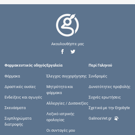
Ακουλουθήστε μας
Φαρμακευτικός οδηγός
Εργαλεία
Περί Γαληνού
Φάρμακα
Έλεγχος συγχορήγησης
Συνδρομές
Δραστικές ουσίες
Μητρότητα και
Δυνατότητες προβολής
φάρμακα
Ενδείξεις και αγωγές
Συχνές ερωτήσεις
Αλλεργίες / Δυσανεξίες
Σκευάσματα
Σχετικά με την Ergobyte
Λεξικό ιατρικής
Συμπληρώματα
GalinosVet.gr
ορολογίας
διατροφής
Οι συνταγές μου