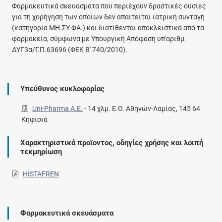
Φαρμακευτικά σκευάσματα που περιέχουν δραστικές ουσίες
για τη χορήγηση των οποίων δεν απαιτείται ιατρική συνταγή
(κατηγορία ΜΗ.ΣΥ.ΦΑ.) και διατίθενται αποκλειστικά από τα
φαρμακεία, σύμφωνα με Υπουργική Απόφαση υπ'αριθμ.
ΔΥΓ3α/Γ.Π.63696 (ΦΕΚ Β' 740/2010).
Υπεύθυνος κυκλοφορίας
Uni-Pharma Α.Ε.
-
14 χλμ. Ε.Ο. Αθηνών-Λαμίας, 145 64
Κηφισιά
Χαρακτηριστικά προϊοντος, οδηγίες χρήσης και λοιπή
τεκμηρίωση
HISTAFREN
Φαρμακευτικά σκευάσματα