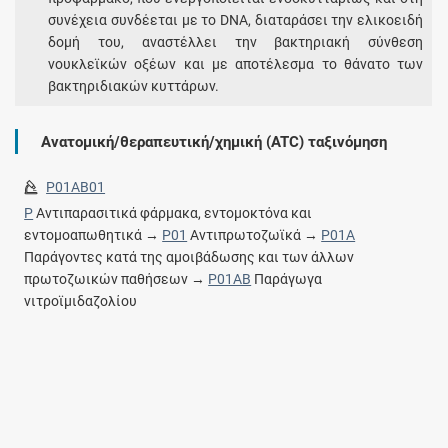
συνέχεια συνδέεται με το DNA, διαταράσει την ελικοειδή
δομή του, αναστέλλει την βακτηριακή σύνθεση
νουκλεϊκών οξέων και με αποτέλεσμα το θάνατο των
βακτηριδιακών κυττάρων.
Ανατομική/θεραπευτική/χημική (ATC) ταξινόμηση
P01AB01
P
Αντιπαρασιτικά φάρμακα, εντομοκτόνα και
εντομοαπωθητικά →
P01
Αντιπρωτοζωϊκά →
P01A
Παράγοντες κατά της αμοιβάδωσης και των άλλων
πρωτοζωικών παθήσεων →
P01AB
Παράγωγα
νιτροϊμιδαζολίου