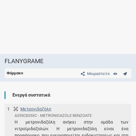
FLANYGRAME
Φάρμακο
Μοιραστείτε
Ενεργά συστατικά
1
Μετρονιδαζόλη
A355C835XC - METRONIDAZOLE BENZOATE
Η μετρονιδαζόλη ανήκει στην ομάδα των
νιτροϊμιδαζολών. Η μετρονιδαζόλη είναι ένα
προφάρμακο, που ενεργοποιείται ενδοκυτταρίως και στη