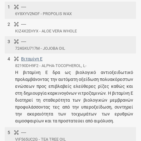
1
----
6Y8XYV2NOF - PROPOLIS WAX
2
----
KIZ4X2EHYX - ALOE VERA WHOLE
3
----
724GKU717M - JOJOBA OIL
4
Βιταμίνη E
82190DH9F2 - ALPHA-TOCOPHEROL, L-
H βιταμίνη E δρα ως βιολογικό αντιοξειδωτικό
προλαμβάνοντας την αυτόματη οξείδωση πολυακόρεστων
ενώσεων προς επιβλαβείς ελεύθερες ρίζες καθώς και
στη δημιουργία καρκινογόνων νιτροζαμινών. Η βιταμίνη Ε
διατηρεί τη σταθερότητα των βιολογικών μεμβρανών
προφυλάσσοντας τες από την υπεροξείδωση, συντηρεί
την ακεραιότητα των τοιχωμάτων των ερυθρών
αιμοσφαιρίων και τα προστατεύει από αιμόλυση.
5
----
VIF565UC2G - TEA TREE OIL