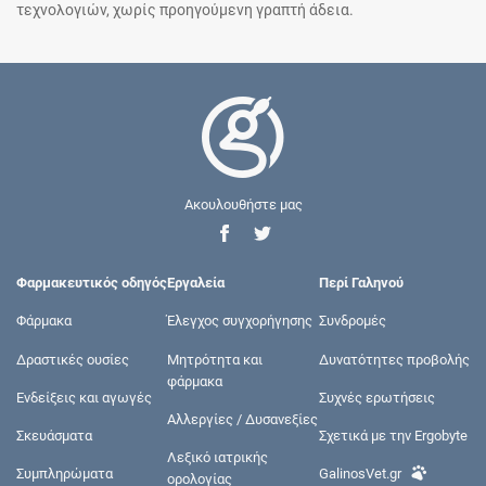
τεχνολογιών, χωρίς προηγούμενη γραπτή άδεια.
Ακουλουθήστε μας
Φαρμακευτικός οδηγός
Εργαλεία
Περί Γαληνού
Φάρμακα
Έλεγχος συγχορήγησης
Συνδρομές
Δραστικές ουσίες
Μητρότητα και
Δυνατότητες προβολής
φάρμακα
Ενδείξεις και αγωγές
Συχνές ερωτήσεις
Αλλεργίες / Δυσανεξίες
Σκευάσματα
Σχετικά με την Ergobyte
Λεξικό ιατρικής
Συμπληρώματα
GalinosVet.gr
ορολογίας