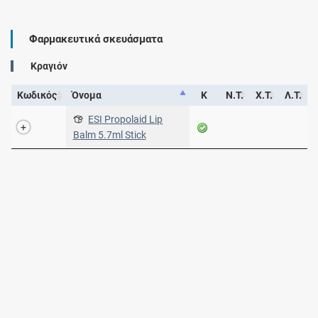
Φαρμακευτικά σκευάσματα
Κραγιόν
Κωδικός
Όνομα
Κ
Ν.Τ.
Χ.Τ.
Λ.Τ.
ESI Propolaid Lip
Balm 5.7ml Stick