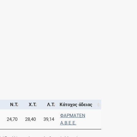
Ν.Τ.
Χ.Τ.
Λ.Τ.
Κάτοχος άδειας
ΦΑΡΜΑΤΕΝ
24,70
28,40
39,14
Α.Β.Ε.Ε.