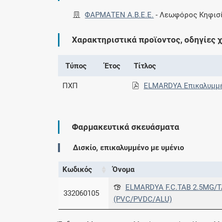
ΦΑΡΜΑΤΕΝ Α.Β.Ε.Ε.
-
Λεωφόρος Κηφισία
Χαρακτηριστικά προϊοντος, οδηγίες 
Τύπος
Έτος
Τίτλος
ΠΧΠ
ELMARDYA Επικαλυμμέν
Φαρμακευτικά σκευάσματα
Δισκίο, επικαλυμμένο με υμένιο
Κωδικός
Όνομα
ELMARDYA F.C.TAB 2.5MG/T
332060105
(PVC/PVDC/ALU)