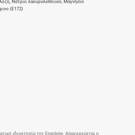
λόζη, Νάτριο λαουρυλοθειικό, Μαγνήσιο
ρινο (E172)
τική ιδιοκτησία της Ergobyte. Απαγορεύεται η