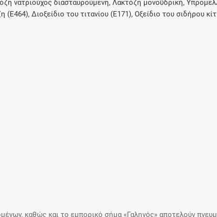
όζη νατριούχος διασταυρούμενη, Λακτόζη μονοϋδρική, Υπρομελ
(Ε464), Διοξείδιο του τιτανίου (E171), Οξείδιο του σιδήρου κίτ
μένων, καθώς και το εμπορικό σήμα «Γαληνός» αποτελούν πνευμα