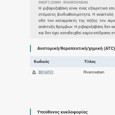
9NDF7JZ4M3 - RIVAROXABAN
Η ριβαροξαβάνη είναι ένας εξαιρετικά επ
στόματος βιοδιαθεσιμότητα. Η αναστολή 
οδό του καταρράκτη της πήξης του αίμα
ανάπτυξη θρόμβων. Η ριβαροξαβάνη δεν αν
και δεν έχει καταδειχθεί καμία επίδραση σ
Ανατομική/θεραπευτική/χημική (ATC)
Κωδικός
Τίτλος
B01AF01
Rivaroxaban
Υπεύθυνος κυκλοφορίας