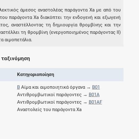
ιλεκτικός άμεσος αναστολέας παράγοντα Xa με από του
του παράγοντα Xa διακόπτει την ενδογενή και εξωγενή
Συνδρομές
τος, αναστέλλοντας τη δημιουργία θρομβίνης και την
αστέλλει τη θρομβίνη (ενεργοποιημένος παράγοντας II)
Μάθετε περισσότερα για τα οφέλη και τις
επιπλέον παροχές των συνδρομητικών
τα αιμοπετάλια.
προγραμμάτων
 ταξινόμηση
Κατηγοριοποίηση
Ενδείξεις και αγωγές
B
Αίμα και αιμοποιητικά όργανα →
B01
Βρείτε θεραπευτικές ενδείξεις και αγωγές για
Αντιθρομβωτικοί παράγοντες →
B01A
νόσους, συμπτώματα και ιατρικές πράξεις
Αντιθρομβωτικοί παράγοντες →
B01AF
Αναστολείς του παράγοντα Xa
Γνωρίζατε ότι...