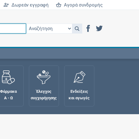
Δωρεάν εγγραφή
Αγορά συνδρομής
Φάρμακα
Έλεγχος
Ενδείξεις
Α - Ω
συγχορήγησης
και αγωγές