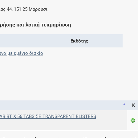
Μοιραζόμαστε μαζί σας γεγονότα της
ς 44, 151 25 Μαρούσι
πορείας του Galinos.gr από το 2011 μέχρι
σήμερα
χρήσης και λοιπή τεκμηρίωση
Εκδότης
ο με υμένιο δισκίο
Κ
AB BT X 56 TABS ΣΕ TRANSPARENT BLISTERS