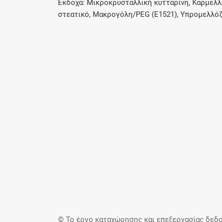
Έκδοχα: Μικροκρυσταλλική κυτταρίνη, Καρμελλ
στεατικό, Μακρογόλη/PEG (E1521), Υπρομελλόζη 
© Το έργο καταχώρησης και επεξεργασίας δεδο