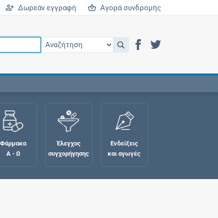
Δωρεάν εγγραφή
Αγορά συνδρομής
Φάρμακα
Έλεγχος
Ενδείξεις
Α - Ω
συγχορήγησης
και αγωγές