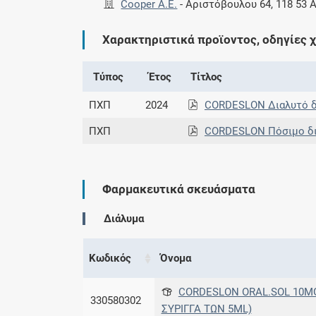
Cooper Α.Ε.
-
Αριστόβουλου 64, 118 53 
Χαρακτηριστικά προϊοντος, οδηγίες 
Τύπος
Έτος
Τίτλος
ΠΧΠ
2024
CORDESLON Διαλυτό δ
ΠΧΠ
CORDESLON Πόσιμο δ
Φαρμακευτικά σκευάσματα
Διάλυμα
Κωδικός
Όνομα
CORDESLON ORAL.SOL 10MG/
330580302
ΣΥΡΙΓΓΑ ΤΩΝ 5ML)