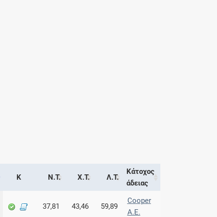
Κάτοχος
Κ
Ν.Τ.
Χ.Τ.
Λ.Τ.
άδειας
Cooper
37,81
43,46
59,89
Α.Ε.