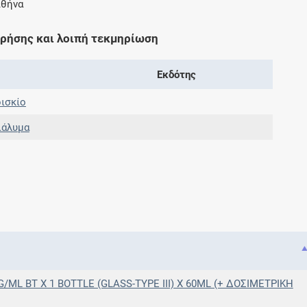
Αθήνα
Μοιραζόμαστε μαζί σας γεγονότα της
πορείας του Galinos.gr από το 2011 μέχρι
χρήσης και λοιπή τεκμηρίωση
σήμερα
Εκδότης
ισκίο
ιάλυμα
ML BT X 1 BOTTLE (GLASS-TYPE III) X 60ML (+ ΔΟΣΙΜΕΤΡΙΚΗ