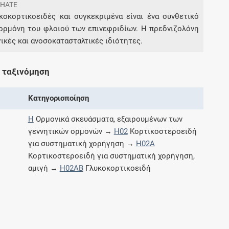
PHATE
κοκορτικοειδές και συγκεκριμένα είναι ένα συνθετικό
 ορμόνη του φλοιού των επινεφριδίων. Η πρεδνιζολόνη
Συνδρομές
ικές και ανοσοκατασταλτικές ιδιότητες.
Μάθετε περισσότερα για τα οφέλη και τις
επιπλέον παροχές των συνδρομητικών
 ταξινόμηση
προγραμμάτων
Κατηγοριοποίηση
H
Ορμονικά σκευάσματα, εξαιρουμένων των
Ενδείξεις και αγωγές
γεννητικών ορμονών →
H02
Κορτικοστεροειδή
για συστηματική χορήγηση →
H02A
Βρείτε θεραπευτικές ενδείξεις και αγωγές για
Κορτικοστεροειδή για συστηματική χορήγηση,
νόσους, συμπτώματα και ιατρικές πράξεις
αμιγή →
H02AB
Γλυκοκορτικοειδή
Γνωρίζατε ότι...