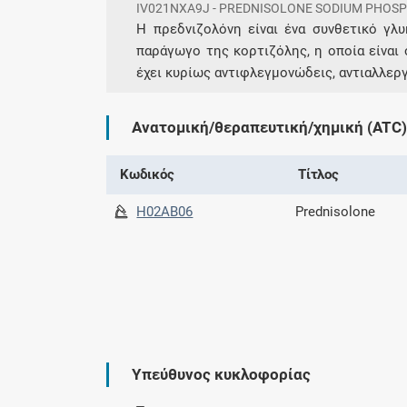
IV021NXA9J - PREDNISOLONE SODIUM PHOS
Η πρεδνιζολόνη είναι ένα συνθετικό γλυ
παράγωγο της κορτιζόλης, η οποία είναι
έχει κυρίως αντιφλεγμονώδεις, αντιαλλεργ
Ανατομική/θεραπευτική/χημική (ATC)
Κωδικός
Τίτλος
H02AB06
Prednisolone
Υπεύθυνος κυκλοφορίας