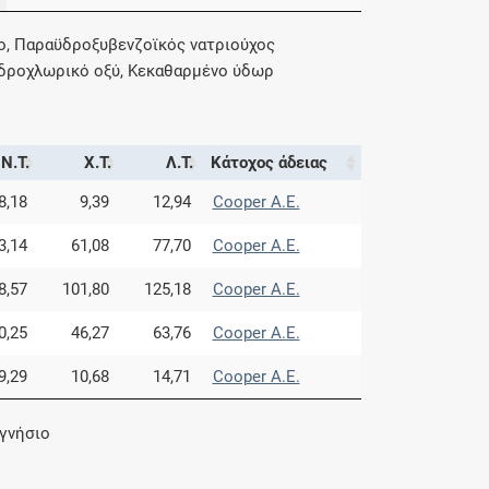
ιο, Παραϋδροξυβενζοϊκός νατριούχος
Υδροχλωρικό οξύ, Κεκαθαρμένο ύδωρ
Ν.Τ.
Χ.Τ.
Λ.Τ.
Κάτοχος άδειας
8,18
9,39
12,94
Cooper Α.Ε.
3,14
61,08
77,70
Cooper Α.Ε.
8,57
101,80
125,18
Cooper Α.Ε.
0,25
46,27
63,76
Cooper Α.Ε.
9,29
10,68
14,71
Cooper Α.Ε.
αγνήσιο