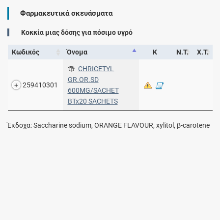
Φαρμακευτικά σκευάσματα
Kοκκία μιας δόσης για πόσιμο υγρό
Κωδικός
Όνομα
Κ
Ν.Τ.
Χ.Τ.
CHRICETYL
GR.OR.SD
259410301
600MG/SACHET
BTx20 SACHETS
Έκδοχα: Saccharine sodium, ORANGE FLAVOUR, xylitol, β-carotene