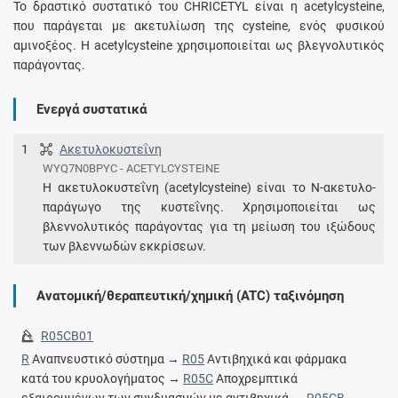
To δραστικό συστατικό του CHRICETYL είναι η acetylcysteine,
που παράγεται με ακετυλίωση της cysteine, ενός φυσικού
αμινοξέος. Η acetylcysteine χρησιμοποιείται ως βλεγνολυτικός
παράγοντας.
Ενεργά συστατικά
1
Ακετυλοκυστεΐνη
WYQ7N0BPYC - ACETYLCYSTEINE
Η ακετυλοκυστεΐνη (acetylcysteine) είναι το Ν-ακετυλο-
παράγωγο της κυστεΐνης. Χρησιμοποιείται ως
βλεννολυτικός παράγοντας για τη μείωση του ιξώδους
των βλεννωδών εκκρίσεων.
Ανατομική/θεραπευτική/χημική (ATC) ταξινόμηση
R05CB01
R
Αναπνευστικό σύστημα →
R05
Αντιβηχικά και φάρμακα
κατά του κρυολογήματος →
R05C
Αποχρεμπτικά