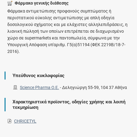
Φάρμακο γενικής διάθεσης
Φάρμακα αντιμετώπισης προφανούς συμπτώματος ή
περιστατικού εύκολης αντιμετώπισης με απλή οδηγία
δοσολογικού σχήματος και με ελάχιστες αλληλεπιδράσεις, η
λιανική πώλησή των οποίων επιτρέπεται σε διαχωρισμένο
χώρο σε supermarkets και παντοπωλεία, σύμφωνα με την
Υπουργική Απόφαση υπ'αριθμ. Γ5(α)51194 (ΦΕΚ 2219Β/18-7-
2016).
Υπεύθυνος κυκλοφορίας
Science Pharma Ο.Ε.
-
Δεληγιώργη 55-59, 104 37 Αθήνα
Χαρακτηριστικά προϊοντος, οδηγίες χρήσης και λοιπή
τεκμηρίωση
CHRICETYL