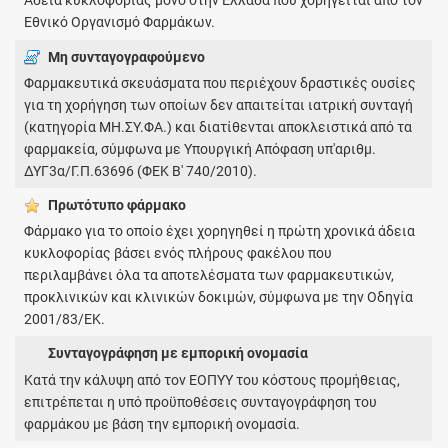
Άδεια κυκλοφορίας μόνο στην Ελλάδα που χορηγείται από τον
Εθνικό Οργανισμό Φαρμάκων.
Μη συνταγογραφούμενο
Φαρμακευτικά σκευάσματα που περιέχουν δραστικές ουσίες
για τη χορήγηση των οποίων δεν απαιτείται ιατρική συνταγή
(κατηγορία ΜΗ.ΣΥ.ΦΑ.) και διατίθενται αποκλειστικά από τα
φαρμακεία, σύμφωνα με Υπουργική Απόφαση υπ'αριθμ.
ΔΥΓ3α/Γ.Π.63696 (ΦΕΚ Β' 740/2010).
Πρωτότυπο φάρμακo
Φάρμακο για το οποίο έχει χορηγηθεί η πρώτη χρονικά άδεια
κυκλοφορίας βάσει ενός πλήρους φακέλου που
περιλαμβάνει όλα τα αποτελέσματα των φαρμακευτικών,
προκλινικών και κλινικών δοκιμών, σύμφωνα με την Οδηγία
2001/83/ΕΚ.
Συνταγογράφηση με εμπορική ονομασία
Κατά την κάλυψη από τον ΕΟΠΥΥ του κόστους προμήθειας,
επιτρέπεται η υπό προϋποθέσεις συνταγογράφηση του
φαρμάκου με βάση την εμπορική ονομασία.