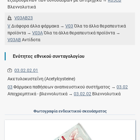
εξαιρουμένων των συνδυασμών με αντιβηχικά →
R05CB
Βλεννολυτικά
V03AB23
V
Διάφορα άλλα φάρμακα →
V03
Όλα τα άλλα θεραπευτικά
προϊόντα →
V03A
Όλα τα άλλα θεραπευτικά προϊόντα →
V03AB
Αντίδοτα
Ενότητες εθνικού συνταγολογίου
03.02.02.01
Ακετυλοκυστεΐνη (Acetylcysteine)
03
Φάρμακα παθήσεων αναπνευστικού συστήματος →
03.02
Αποχρεμπτικά - βλεννολυτικά →
03.02.02
Βλεννολυτικά
Φωτογραφία ενδεικτικού σκευάσματος