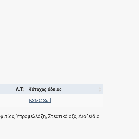
Λ.Τ.
Κάτοχος άδειας
KSMC Sprl
ιτίου, Υπρομελλόζη, Στεατικό οξύ, Διοξείδιο