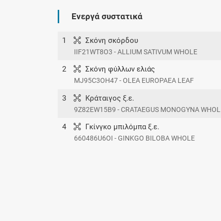
Ενεργά συστατικά
1
Σκόνη σκόρδου
IIF21WT8O3 - ALLIUM SATIVUM WHOLE
2
Σκόνη φύλλων ελιάς
MJ95C3OH47 - OLEA EUROPAEA LEAF
3
Κράταιγος ξ.ε.
9Z82EW15B9 - CRATAEGUS MONOGYNA WHOL
4
Γκίνγκο μπιλόμπα ξ.ε.
660486U6OI - GINKGO BILOBA WHOLE