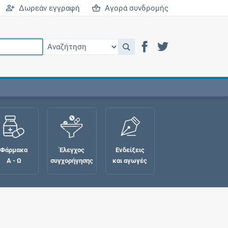
Δωρεάν εγγραφή
Αγορά συνδρομής
Φάρμακα
Έλεγχος
Ενδείξεις
Α - Ω
συγχορήγησης
και αγωγές