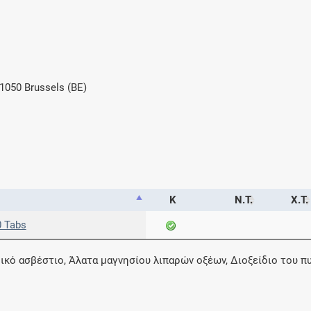
Μοιραζόμαστε μαζί σας γεγονότα της
πορείας του Galinos.gr από το 2011 μέχρι
σήμερα
1050 Brussels (BE)
Κ
Ν.Τ.
Χ.Τ.
0 Tabs
ό ασβέστιο, Άλατα μαγνησίου λιπαρών οξέων, Διοξείδιο του πυρ