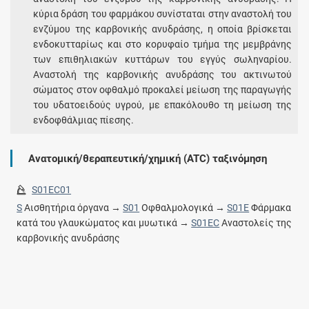
κύρια δράση του φαρμάκου συνίσταται στην αναστολή του
ενζύμου της καρβονικής ανυδράσης, η οποία βρίσκεται
ενδοκυτταρίως και στο κορυφαίο τμήμα της μεμβράνης
των επιθηλιακών κυττάρων του εγγύς σωληναρίου.
Αναστολή της καρβονικής ανυδράσης του ακτινωτού
σώματος στον οφθαλμό προκαλεί μείωση της παραγωγής
του υδατοειδούς υγρού, με επακόλουθο τη μείωση της
ενδοφθάλμιας πίεσης.
Ανατομική/θεραπευτική/χημική (ATC) ταξινόμηση
S01EC01
S
Αισθητήρια όργανα →
S01
Οφθαλμολογικά →
S01E
Φάρμακα
κατά του γλαυκώματος και μυωτικά →
S01EC
Αναστολείς της
καρβονικής ανυδράσης