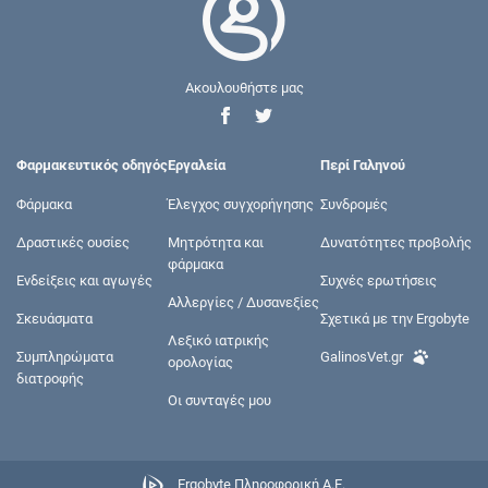
Ακουλουθήστε μας
Φαρμακευτικός οδηγός
Εργαλεία
Περί Γαληνού
Φάρμακα
Έλεγχος συγχορήγησης
Συνδρομές
Δραστικές ουσίες
Μητρότητα και
Δυνατότητες προβολής
φάρμακα
Ενδείξεις και αγωγές
Συχνές ερωτήσεις
Αλλεργίες / Δυσανεξίες
Σκευάσματα
Σχετικά με την Ergobyte
Λεξικό ιατρικής
Συμπληρώματα
GalinosVet.gr
ορολογίας
διατροφής
Οι συνταγές μου
Ergobyte Πληροφορική Α.Ε.