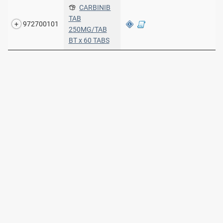
CARBINIB
TAB
972700101
250MG/TAB
BT x 60 TABS