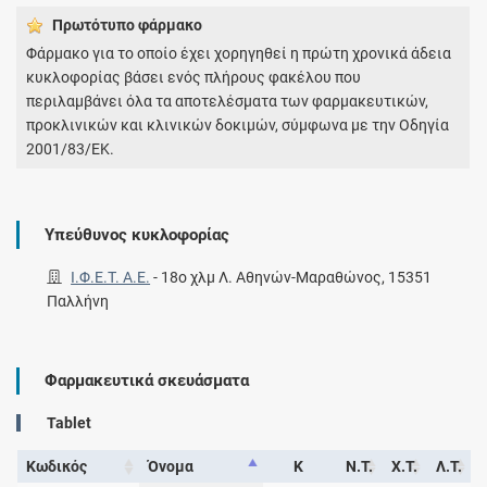
Πρωτότυπο φάρμακo
Φάρμακο για το οποίο έχει χορηγηθεί η πρώτη χρονικά άδεια
κυκλοφορίας βάσει ενός πλήρους φακέλου που
περιλαμβάνει όλα τα αποτελέσματα των φαρμακευτικών,
προκλινικών και κλινικών δοκιμών, σύμφωνα με την Οδηγία
2001/83/ΕΚ.
Υπεύθυνος κυκλοφορίας
Ι.Φ.Ε.Τ. A.E.
-
18ο χλμ Λ. Αθηνών-Μαραθώνος, 15351
Παλλήνη
Φαρμακευτικά σκευάσματα
Tablet
Κωδικός
Όνομα
Κ
Ν.Τ.
Χ.Τ.
Λ.Τ.