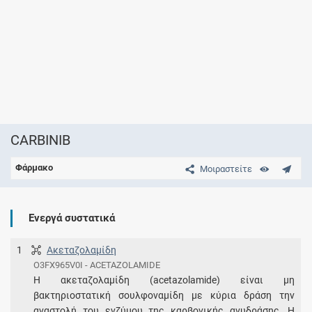
CARBINIB
Φάρμακο
Μοιραστείτε
Ενεργά συστατικά
1
Ακεταζολαμίδη
O3FX965V0I - ACETAZOLAMIDE
Η ακεταζολαμίδη (acetazolamide) είναι μη
βακτηριοστατική σουλφοναμίδη με κύρια δράση την
αναστολή του ενζύμου της καρβονικής ανυδράσης. Η