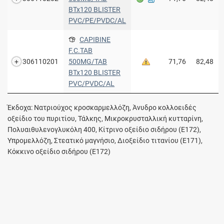
BTx120 BLISTER
PVC/PE/PVDC/AL
CAPIBINE
F.C.TAB
306110201
500MG/TAB
71,76
82,48
BTx120 BLISTER
PVC/PVDC/AL
Έκδοχα: Νατριούχος κροσκαρμελλόζη, Άνυδρο κολλοειδές
οξείδιο του πυριτίου, Τάλκης, Μικροκρυσταλλική κυτταρίνη,
Πολυαιθυλενογλυκόλη 400, Κίτρινο οξείδιο σιδήρου (Ε172),
Υπρομελλόζη, Στεατικό μαγνήσιο, Διοξείδιο τιτανίου (Ε171),
Κόκκινο οξείδιο σιδήρου (Ε172)