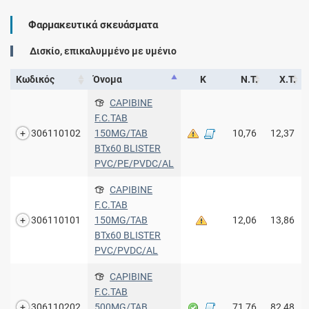
Φαρμακευτικά σκευάσματα
Δισκίο, επικαλυμμένο με υμένιο
Κωδικός
Όνομα
Κ
Ν.Τ.
Χ.Τ.
CAPIBINE
F.C.TAB
306110102
150MG/TAB
10,76
12,37
BTx60 BLISTER
PVC/PE/PVDC/AL
CAPIBINE
F.C.TAB
306110101
150MG/TAB
12,06
13,86
BTx60 BLISTER
PVC/PVDC/AL
CAPIBINE
F.C.TAB
306110202
500MG/TAB
71,76
82,48