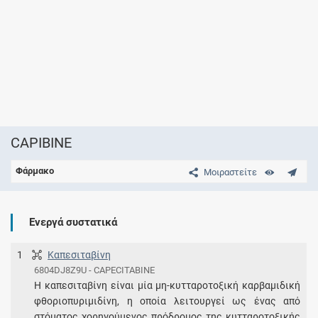
CAPIBINE
Φάρμακο
Μοιραστείτε
Ενεργά συστατικά
1
Καπεσιταβίνη
6804DJ8Z9U - CAPECITABINE
Η καπεσιταβίνη είναι μία μη-κυτταροτοξική καρβαμιδική
φθοριοπυριμιδίνη, η οποία λειτουργεί ως ένας από
στόματος χορηγούμενος πρόδρομος της κυτταροτοξικής