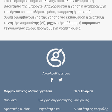
και το εμπορικό σήμα «Γαληνός» αποτελούν πνευματική
ιδιοκτησία της Ergobyte. Απαγορεύεται η χρήση ή αναπαραγωγή
του έργου σε οποιοδήποτε μέσο, εφαρμογή ή συσκευή,
συμπεριλαμβανομένης της χρήσης για εκπαίδευση ή ανάπτυξη
τεχνητής νοημοσύνης (AI), μηχανικής μάθησης ή παρόμοιων
τεχνολογιών, χωρίς προηγούμενη γραπτή άδεια.
Ακουλουθήστε μας
Φαρμακευτικός οδηγός
Εργαλεία
Περί Γαληνού
Φάρμακα
Έλεγχος συγχορήγησης
Συνδρομές
Δραστικές ουσίες
Μητρότητα και
Δυνατότητες προβολής