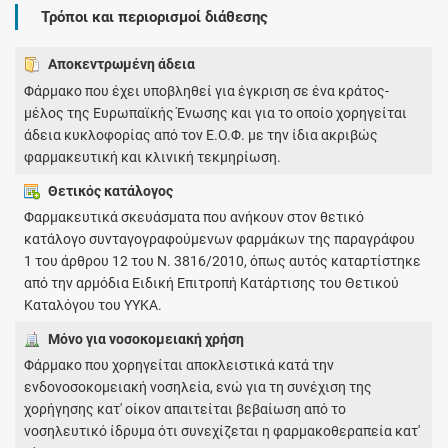
Τρόποι και περιορισμοί διάθεσης
Αποκεντρωμένη άδεια
Φάρμακο που έχει υποβληθεί για έγκριση σε ένα κράτος-
μέλος της Ευρωπαϊκής Ένωσης και για το οποίο χορηγείται
άδεια κυκλοφορίας από τον Ε.Ο.Φ. με την ίδια ακριβώς
φαρμακευτική και κλινική τεκμηρίωση.
Θετικός κατάλογος
Φαρμακευτικά σκευάσματα που ανήκουν στον θετικό
κατάλογο συνταγογραφούμενων φαρμάκων της παραγράφου
1 του άρθρου 12 του Ν. 3816/2010, όπως αυτός καταρτίστηκε
από την αρμόδια Ειδική Επιτροπή Κατάρτισης του Θετικού
Καταλόγου του ΥΥΚΑ.
Μόνο για νοσοκομειακή χρήση
Φάρμακο που χορηγείται αποκλειστικά κατά την
ενδονοσοκομειακή νοσηλεία, ενώ για τη συνέχιση της
χορήγησης κατ' οίκον απαιτείται βεβαίωση από το
νοσηλευτικό ίδρυμα ότι συνεχίζεται η φαρμακοθεραπεία κατ'