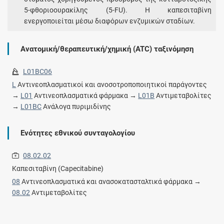
5-φθοριοουρακίλης (5-FU). Η καπεσιταβίνη
ενεργοποιείται μέσω διαφόρων ενζυμικών σταδίων.
Ανατομική/θεραπευτική/χημική (ATC) ταξινόμηση
L01BC06
L
Αντινεοπλασματικοί και ανοσοτροποποιητικοί παράγοντες
→
L01
Αντινεοπλασματικά φάρμακα →
L01B
Αντιμεταβολίτες
→
L01BC
Ανάλογα πυριμιδίνης
Ενότητες εθνικού συνταγολογίου
08.02.02
Καπεσιταβίνη (Capecitabine)
08
Αντινεοπλασματικά και ανασοκατασταλτικά φάρμακα →
08.02
Αντιμεταβολίτες