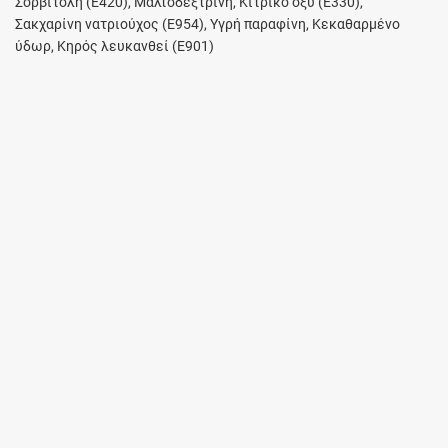
Σορβιτόλη (E420), Μαλτοδεξτρίνη, Κιτρικό οξύ (E330),
Σακχαρίνη νατριούχος (E954), Υγρή παραφίνη, Κεκαθαρμένο
ύδωρ, Κηρός λευκανθεί (E901)