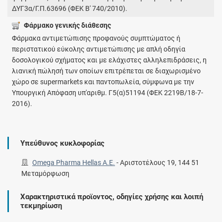
ΔΥΓ3α/Γ.Π.63696 (ΦΕΚ Β' 740/2010).
Φάρμακο γενικής διάθεσης
Φάρμακα αντιμετώπισης προφανούς συμπτώματος ή
περιστατικού εύκολης αντιμετώπισης με απλή οδηγία
δοσολογικού σχήματος και με ελάχιστες αλληλεπιδράσεις, η
λιανική πώλησή των οποίων επιτρέπεται σε διαχωρισμένο
χώρο σε supermarkets και παντοπωλεία, σύμφωνα με την
Υπουργική Απόφαση υπ'αριθμ. Γ5(α)51194 (ΦΕΚ 2219Β/18-7-
2016).
Υπεύθυνος κυκλοφορίας
Omega Pharma Hellas A.E.
-
Αριστοτέλους 19, 144 51
Μεταμόρφωση
Χαρακτηριστικά προϊοντος, οδηγίες χρήσης και λοιπή
τεκμηρίωση