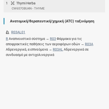
1
Thymi Herba
CW657OBU4N - THYME
Ανατομική/θεραπευτική/χημική (ATC) ταξινόμηση
R03AL01
R
Αναπνευστικό σύστημα →
R03
Φάρμακα για τις
αποφρακτικές παθήσεις των αεροφόρων οδών →
R03A
Αδρενεργικά, εισπνεόμενα →
R03AL
Αδρενεργικά σε
συνδυασμό με αντιχολινεργικά