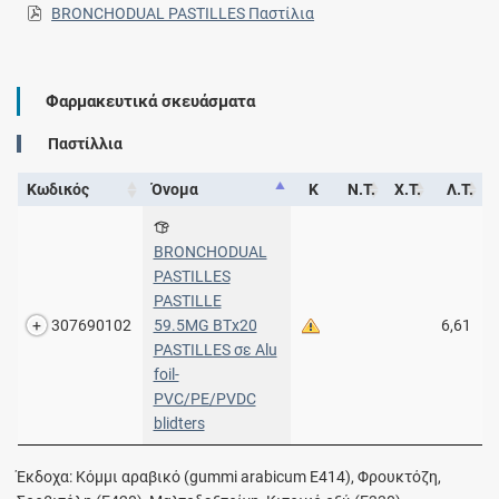
BRONCHODUAL PASTILLES Παστίλια
Φαρμακευτικά σκευάσματα
Παστίλλια
Κωδικός
Όνομα
Κ
Ν.Τ.
Χ.Τ.
Λ.Τ.
BRONCHODUAL
PASTILLES
PASTILLE
307690102
59.5MG ΒΤx20
6,61
PASTILLES σε Alu
foil-
PVC/PE/PVDC
blidters
Έκδοχα: Κόμμι αραβικό (gummi arabicum E414), Φρουκτόζη,