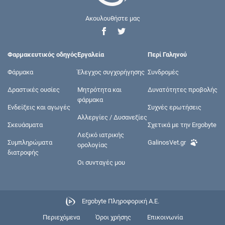
Ακουλουθήστε μας
Φαρμακευτικός οδηγός
Εργαλεία
Περί Γαληνού
Φάρμακα
Έλεγχος συγχορήγησης
Συνδρομές
Δραστικές ουσίες
Μητρότητα και
Δυνατότητες προβολής
φάρμακα
Ενδείξεις και αγωγές
Συχνές ερωτήσεις
Αλλεργίες / Δυσανεξίες
Σκευάσματα
Σχετικά με την Ergobyte
Λεξικό ιατρικής
Συμπληρώματα
GalinosVet.gr
ορολογίας
διατροφής
Οι συνταγές μου
Ergobyte Πληροφορική Α.Ε.
Περιεχόμενα
Όροι χρήσης
Επικοινωνία