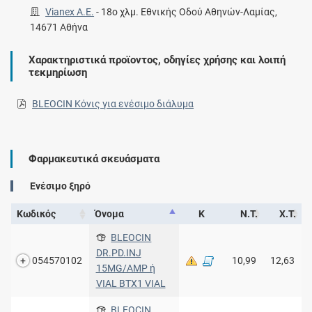
Vianex A.E.
-
18ο χλμ. Εθνικής Οδού Αθηνών-Λαμίας,
14671 Αθήνα
Χαρακτηριστικά προϊοντος, οδηγίες χρήσης και λοιπή
τεκμηρίωση
BLEOCIN Κόνις για ενέσιμο διάλυμα
Φαρμακευτικά σκευάσματα
Eνέσιμο ξηρό
Κωδικός
Όνομα
Κ
Ν.Τ.
Χ.Τ.
BLEOCIN
DR.PD.INJ
054570102
10,99
12,63
15MG/AMP ή
VIAL BTX1 VIAL
BLEOCIN