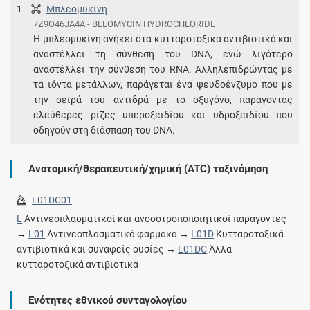
1
Μπλεομυκίνη
7Z9O46JA4A - BLEOMYCIN HYDROCHLORIDE
Η μπλεομυκίνη ανήκει στα κυτταροτοξικά αντιβιοτικά και
αναστέλλει τη σύνθεση του DNA, ενώ λιγότερο
αναστέλλει την σύνθεση του RNA. Αλληλεπιδρώντας με
τα ιόντα μετάλλων, παράγεται ένα ψευδοένζυμο που με
την σειρά του αντιδρά με το οξυγόνο, παράγοντας
ελεύθερες ρίζες υπεροξειδίου και υδροξειδίου που
οδηγούν στη διάσπαση του DNA.
Ανατομική/θεραπευτική/χημική (ATC) ταξινόμηση
L01DC01
L
Αντινεοπλασματικοί και ανοσοτροποποιητικοί παράγοντες
→
L01
Αντινεοπλασματικά φάρμακα →
L01D
Κυτταροτοξικά
αντιβιοτικά και συναφείς ουσίες →
L01DC
Άλλα
κυτταροτοξικά αντιβιοτικά
Ενότητες εθνικού συνταγολογίου