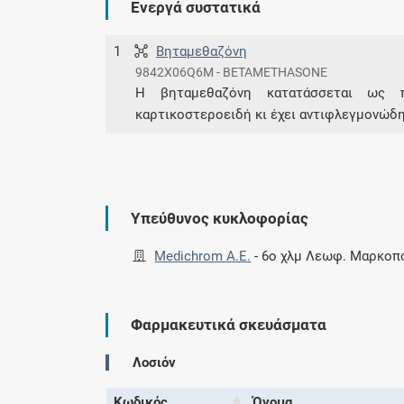
Ενεργά συστατικά
1
Βηταμεθαζόνη
9842X06Q6M - BETAMETHASONE
Η βηταμεθαζόνη κατατάσσεται ως 
καρτικοστεροειδή κι έχει αντιφλεγμονώδ
Υπεύθυνος κυκλοφορίας
Medichrom A.E.
-
6ο χλμ Λεωφ. Μαρκοπο
Φαρμακευτικά σκευάσματα
Λοσιόν
Κωδικός
Όνομα