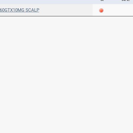
Μοιραζόμαστε μαζί σας γεγονότα της
 60GTX10MG SCALP
πορείας του Galinos.gr από το 2011 μέχρι
σήμερα