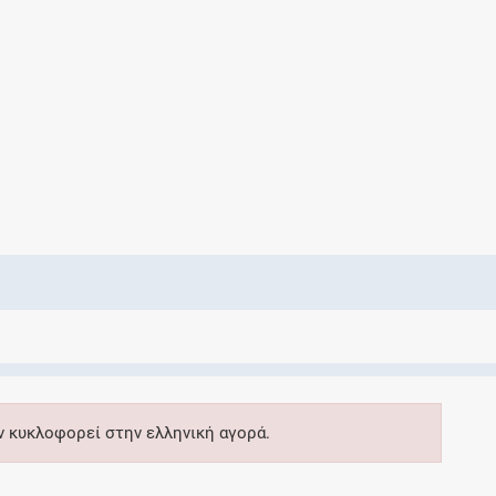
Ελέγξτε την αγωγή σας για αντενδείξεις και
αλληλεπιδράσεις μεταξύ των φαρμάκων
Οι συνταγές μου
Αποθηκεύστε τις συνταγές σας και
μοιραστείτε τις εύκολα και με ασφάλεια
Μητρότητα και φάρμακα
Ενημερωθείτε για την ασφάλεια χορήγησης
ν κυκλοφορεί στην ελληνική αγορά.
ενός φαρμάκου κατά τη διάρκεια της
εγκυμοσύνης ή του θηλασμού