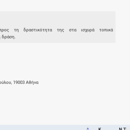
Συνδρομές
προς τη δραστικότητα της στα ισχυρά τοπικά
Μάθετε περισσότερα για τα οφέλη και τις
επιπλέον παροχές των συνδρομητικών
η δράση.
προγραμμάτων
Ενδείξεις και αγωγές
ύλου, 19003 Αθήνα
Βρείτε θεραπευτικές ενδείξεις και αγωγές για
νόσους, συμπτώματα και ιατρικές πράξεις
Γνωρίζατε ότι...
Κ
Ν.Τ.