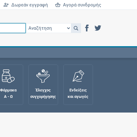
Δωρεάν εγγραφή
Αγορά συνδρομής
Φάρμακα
Έλεγχος
Ενδείξεις
Α - Ω
συγχορήγησης
και αγωγές