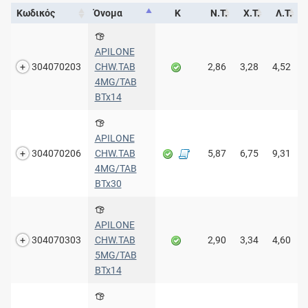
Κωδικός
Όνομα
Κ
Ν.Τ.
Χ.Τ.
Λ.Τ.
APILONE
304070203
CHW.TAB
2,86
3,28
4,52
4MG/TAB
BTx14
APILONE
304070206
CHW.TAB
5,87
6,75
9,31
4MG/TAB
BTx30
APILONE
304070303
CHW.TAB
2,90
3,34
4,60
5MG/TAB
BTx14