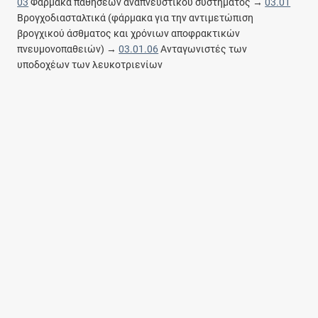
03
Φάρμακα παθήσεων αναπνευστικού συστήματος →
03.01
Βρογχοδιασταλτικά (φάρμακα για την αντιμετώπιση
βρογχικού άσθματος και χρόνιων αποφρακτικών
πνευμονοπαθειών) →
03.01.06
Ανταγωνιστές των
υποδοχέων των λευκοτριενίων