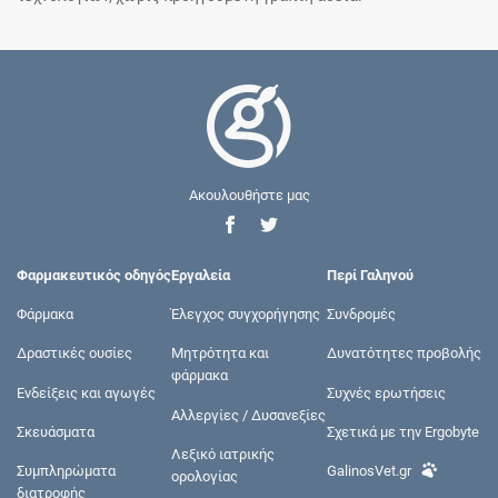
Ακουλουθήστε μας
Φαρμακευτικός οδηγός
Εργαλεία
Περί Γαληνού
Φάρμακα
Έλεγχος συγχορήγησης
Συνδρομές
Δραστικές ουσίες
Μητρότητα και
Δυνατότητες προβολής
φάρμακα
Ενδείξεις και αγωγές
Συχνές ερωτήσεις
Αλλεργίες / Δυσανεξίες
Σκευάσματα
Σχετικά με την Ergobyte
Λεξικό ιατρικής
Συμπληρώματα
GalinosVet.gr
ορολογίας
διατροφής