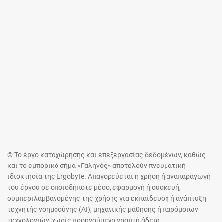
© Το έργο καταχώρησης και επεξεργασίας δεδομένων, καθώς
και το εμπορικό σήμα «Γαληνός» αποτελούν πνευματική
ιδιοκτησία της Ergobyte. Απαγορεύεται η χρήση ή αναπαραγωγή
του έργου σε οποιοδήποτε μέσο, εφαρμογή ή συσκευή,
συμπεριλαμβανομένης της χρήσης για εκπαίδευση ή ανάπτυξη
τεχνητής νοημοσύνης (AI), μηχανικής μάθησης ή παρόμοιων
τεχνολογιών, χωρίς προηγούμενη γραπτή άδεια.