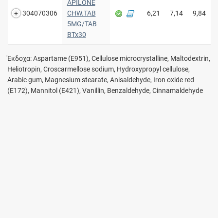
APILONE
304070306
CHW.TAB
6,21
7,14
9,84
5MG/TAB
BTx30
Έκδοχα: Aspartame (E951), Cellulose microcrystalline, Maltodextrin,
Heliotropin, Croscarmellose sodium, Hydroxypropyl cellulose,
Arabic gum, Magnesium stearate, Anisaldehyde, Iron oxide red
(E172), Mannitol (E421), Vanillin, Benzaldehyde, Cinnamaldehyde