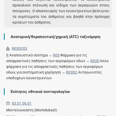
προκαλούν στένωση και οίδημα των αεραγωγών στους
πνεύμονες. Ο αποκλεισμός των λευκοτριενίων βελτιώνει
τα συμπτώματα του άσθματος και βοηθά στην πρόληψη
κρίσεων του άσθματος.
Ανατομική/θεραπευτική/χημική (ATC) ταξινόμηση
R03DC03
R
Αναπνευστικό σύστημα →
R03
Φάρμακα για τις
αποφρακτικές παθήσεις των αεροφόρων οδών →
R03D
Άλλα
φάρμακα για τις αποφρακτικές παθήσεις των αεροφόρων
οδών, για συστηματική χορήγηση →
R03DC
Ανταγωνιστές
υποδοχέων λευκοτριενίων
Ενότητες εθνικού συνταγολογίου
03.01.06.01
Μοντελουκάστη (Montelukast)