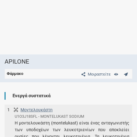
APILONE
Φάρμακο
Μοιραστείτε
Ενεργά συστατικά
1
Μοντελουκάστη
U1O3J18SFL - MONTELUKAST SODIUM
Η μοντελουκάστη (montelukast) είναι ένας ανταγωνιστής
των υποδοχέων των λευκοτριενίων που αποκλείει
ουσίες που λέγονται λευκοτριένια. Τα λευκοτριένια