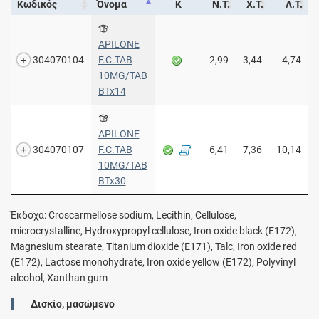
Κωδικός
Όνομα
Κ
Ν.Τ.
Χ.Τ.
Λ.Τ.
APILONE
304070104
F.C.TAB
2,99
3,44
4,74
10MG/TAB
BTx14
APILONE
304070107
F.C.TAB
6,41
7,36
10,14
10MG/TAB
BTx30
Έκδοχα: Croscarmellose sodium, Lecithin, Cellulose,
microcrystalline, Hydroxypropyl cellulose, Iron oxide black (E172),
Magnesium stearate, Titanium dioxide (E171), Talc, Iron oxide red
(E172), Lactose monohydrate, Iron oxide yellow (E172), Polyvinyl
alcohol, Xanthan gum
Δισκίο, μασώμενο