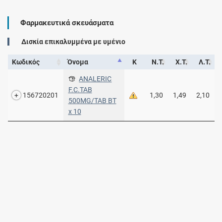
Φαρμακευτικά σκευάσματα
Δισκία επικαλυμμένα με υμένιο
Κωδικός
Όνομα
Κ
Ν.Τ.
Χ.Τ.
Λ.Τ.
ANALERIC
F.C.TAB
156720201
1,30
1,49
2,10
500MG/TAB BT
x 10