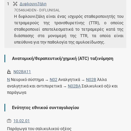
1
Διφλουνιζάλη
7C546U4DEN - DIFLUNISAL
Η διφλουνιζάλη είναι ένας ισχυρός σταθεροποιητής του
τετραμερούς της τρανσθυρετίνης (TTR), ο οποίος
σταθεροποιεί αποτελεσματικά το τετραμερές κατά της
διάσπασης στα μονομερή της TTR, τα οποία είναι
υπεύθυνα για την παθολογία της αμυλοείδωσης.
Ανατομική/θεραπευτική/χημική (ATC) ταξινόμηση
N02BA11
N
Νευρικό σύστημα →
N02
Αναλγητικά →
N02B
Άλλα
αναλγητικά και αντιπυρετικά →
N02BA
Σαλικυλικό οξύ και
παράγωγα
Ενότητες εθνικού συνταγολογίου
10.02.01
Παράγωγα του σαλικυλικού οξέος