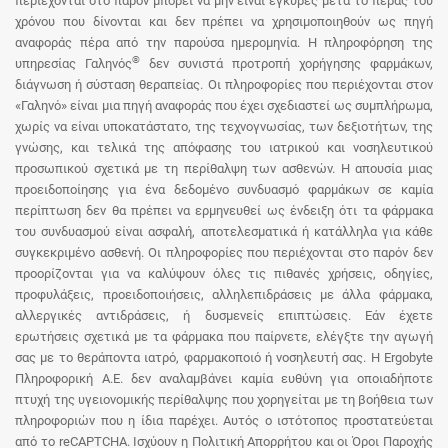
περιέχονται στο παρόν μπορεί να μην είναι έγκυρες μετά το πέρας του
χρόνου που δίνονται και δεν πρέπει να χρησιμοποιηθούν ως πηγή
αναφοράς πέρα από την παρούσα ημερομηνία. Η πληροφόρηση της
®
υπηρεσίας Γαληνός
δεν συνιστά προτροπή χορήγησης φαρμάκων,
διάγνωση ή σύσταση θεραπείας. Οι πληροφορίες που περιέχονται στον
«Γαληνό» είναι μια πηγή αναφοράς που έχει σχεδιαστεί ως συμπλήρωμα,
χωρίς να είναι υποκατάστατο, της τεχνογνωσίας, των δεξιοτήτων, της
γνώσης, και τελικά της απόφασης του ιατρικού και νοσηλευτικού
προσωπικού σχετικά με τη περίθαλψη των ασθενών. Η απουσία μιας
προειδοποίησης για ένα δεδομένο συνδυασμό φαρμάκων σε καμία
περίπτωση δεν θα πρέπει να ερμηνευθεί ως ένδειξη ότι τα φάρμακα
του συνδυασμού είναι ασφαλή, αποτελεσματικά ή κατάλληλα για κάθε
συγκεκριμένο ασθενή. Οι πληροφορίες που περιέχονται στο παρόν δεν
προορίζονται για να καλύψουν όλες τις πιθανές χρήσεις, οδηγίες,
προφυλάξεις, προειδοποιήσεις, αλληλεπιδράσεις με άλλα φάρμακα,
αλλεργικές αντιδράσεις, ή δυσμενείς επιπτώσεις. Εάν έχετε
ερωτήσεις σχετικά με τα φάρμακα που παίρνετε, ελέγξτε την αγωγή
σας με το θεράποντα ιατρό, φαρμακοποιό ή νοσηλευτή σας. Η Ergobyte
Πληροφορική Α.Ε. δεν αναλαμβάνει καμία ευθύνη για οποιαδήποτε
πτυχή της υγειονομικής περίθαλψης που χορηγείται με τη βοήθεια των
πληροφοριών που η ίδια παρέχει. Αυτός ο ιστότοπος προστατεύεται
από το reCAPTCHA. Ισχύουν η Πολιτική Απορρήτου και οι Όροι Παροχής