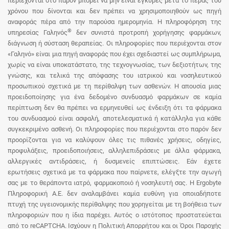
περιέχονται στο παρόν μπορεί να μην είναι έγκυρες μετά το πέρας του
χρόνου που δίνονται και δεν πρέπει να χρησιμοποιηθούν ως πηγή
αναφοράς πέρα από την παρούσα ημερομηνία. Η πληροφόρηση της
®
υπηρεσίας Γαληνός
δεν συνιστά προτροπή χορήγησης φαρμάκων,
διάγνωση ή σύσταση θεραπείας. Οι πληροφορίες που περιέχονται στον
«Γαληνό» είναι μια πηγή αναφοράς που έχει σχεδιαστεί ως συμπλήρωμα,
χωρίς να είναι υποκατάστατο, της τεχνογνωσίας, των δεξιοτήτων, της
γνώσης, και τελικά της απόφασης του ιατρικού και νοσηλευτικού
προσωπικού σχετικά με τη περίθαλψη των ασθενών. Η απουσία μιας
προειδοποίησης για ένα δεδομένο συνδυασμό φαρμάκων σε καμία
περίπτωση δεν θα πρέπει να ερμηνευθεί ως ένδειξη ότι τα φάρμακα
του συνδυασμού είναι ασφαλή, αποτελεσματικά ή κατάλληλα για κάθε
συγκεκριμένο ασθενή. Οι πληροφορίες που περιέχονται στο παρόν δεν
προορίζονται για να καλύψουν όλες τις πιθανές χρήσεις, οδηγίες,
προφυλάξεις, προειδοποιήσεις, αλληλεπιδράσεις με άλλα φάρμακα,
αλλεργικές αντιδράσεις, ή δυσμενείς επιπτώσεις. Εάν έχετε
ερωτήσεις σχετικά με τα φάρμακα που παίρνετε, ελέγξτε την αγωγή
σας με το θεράποντα ιατρό, φαρμακοποιό ή νοσηλευτή σας. Η Ergobyte
Πληροφορική Α.Ε. δεν αναλαμβάνει καμία ευθύνη για οποιαδήποτε
πτυχή της υγειονομικής περίθαλψης που χορηγείται με τη βοήθεια των
πληροφοριών που η ίδια παρέχει. Αυτός ο ιστότοπος προστατεύεται
από το reCAPTCHA. Ισχύουν η Πολιτική Απορρήτου και οι Όροι Παροχής