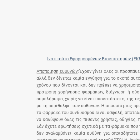
Ινστιτούτο Εφαρμοσμένων Βιοεπιστημών (ΕΚ
Αποποίηση ευθυνών
: Έχουν γίνει όλες οι προσπάθ
αλλά δεν δίνεται καμία εγγύηση για το σκοπό αυτ
χρόνου που δίνονται και δεν πρέπει να χρησιμο
προτροπή χορήγησης φαρμάκων, διάγνωση ή σύστ
συμπλήρωμα, χωρίς να είναι υποκατάστατο, της τε
με τη περίθαλψη των ασθενών. Η απουσία μιας πρ
τα φάρμακα του συνδυασμού είναι ασφαλή, αποτελε
να καλύψουν όλες τις πιθανές χρήσεις, οδηγίες,
Εάν έχετε ερωτήσεις σχετικά με τα φάρμακα που 
δεν αναλαμβάνει καμία ευθύνη για οποιαδήποτε 