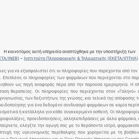
Η καινοτόμος αυτή υπηρεσία αναπτύχθηκε με την υποστήριξη των
ΕΤΑ/ΙΝΕΒ)
–
Ινστιτούτο Πληροφορικής & Τηλεματικής (ΕΚΕΤΑ/ΙΠΤΗΛ)
ειες για να εξασφαλιστεί ότι οι πληροφορίες που παρέχονται από τον
ό. Επιπλέον, οι πληροφορίες των φαρμάκων που περιέχονται στο παρ
ποιηθούν ως πηγή αναφοράς πέρα από την παρούσα ημερομηνία. Η 
αση θεραπείας. Οι πληροφορίες που περιέχονται στον «Γαληνό» ε
χνογνωσίας, των δεξιοτήτων, της γνώσης, και τελικά της απόφασης 
οειδοποίησης για ένα δεδομένο συνδυασμό φαρμάκων σε καμία περίπ
σματικά ή κατάλληλα για κάθε συγκεκριμένο ασθενή. Οι πληροφορίε
 προφυλάξεις, προειδοποιήσεις, αλληλεπιδράσεις με άλλα φάρμακα, 
παίρνετε, ελέγξτε την αγωγή σας με το θεράποντα ιατρό, φαρμακοπο
πτυχή της υγειονομικής περίθαλψης που χορηγείται με τη βοήθε