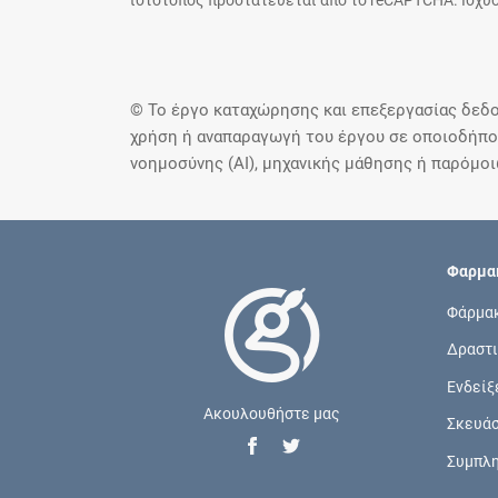
ιστότοπος προστατεύεται από το reCAPTCHA. Ισχύο
© Το έργο καταχώρησης και επεξεργασίας δεδο
χρήση ή αναπαραγωγή του έργου σε οποιοδήποτ
νοημοσύνης (AI), μηχανικής μάθησης ή παρόμο
Φαρμακ
Φάρμα
Δραστι
Ενδείξ
Ακουλουθήστε μας
Σκευά
Συμπλ