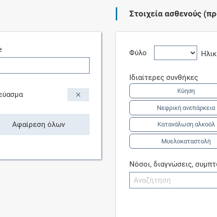
Στοιχεία ασθενούς (πρ
Συνδρομές
e
Μάθετε περισσότερα για τα οφέλη και τις
Φύλο
Ηλι
επιπλέον παροχές των συνδρομητικών
προγραμμάτων
Ιδιαίτερες συνθήκες
Κύηση
εύασμα
Νεφρική ανεπάρκεια
Ενδείξεις και αγωγές
Αφαίρεση όλων
Κατανάλωση αλκοόλ
Μυελοκαταστολή
Βρείτε θεραπευτικές ενδείξεις και αγωγές για
νόσους, συμπτώματα και ιατρικές πράξεις
Νόσοι, διαγνώσεις, συμπ
Γνωρίζατε ότι...