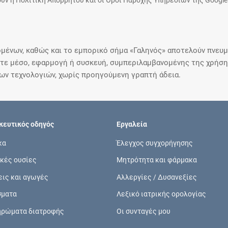
υν η Πολιτική Απορρήτου και οι Όροι Παροχής Υπηρεσιών της Google
μένων, καθώς και το εμπορικό σήμα «Γαληνός» αποτελούν πνευμα
ε μέσο, εφαρμογή ή συσκευή, συμπεριλαμβανομένης της χρήσης
ιων τεχνολογιών, χωρίς προηγούμενη γραπτή άδεια.
ευτικός οδηγός
Εργαλεία
κα
Έλεγχος συγχορήγησης
κές ουσίες
Μητρότητα και φάρμακα
εις και αγωγές
Αλλεργίες / Δυσανεξίες
σματα
Λεξικό ιατρικής ορολογίας
ηρώματα διατροφής
Οι συνταγές μου