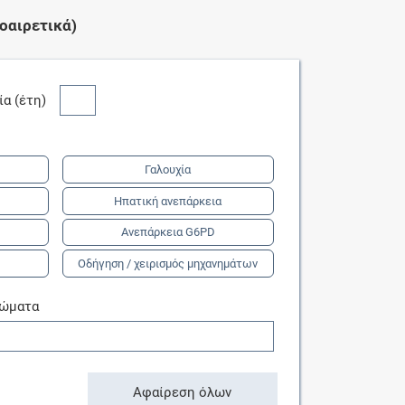
οαιρετικά)
κία (έτη)
Γαλουχία
Ηπατική ανεπάρκεια
Ανεπάρκεια G6PD
Οδήγηση / χειρισμός μηχανημάτων
τώματα
Αφαίρεση όλων