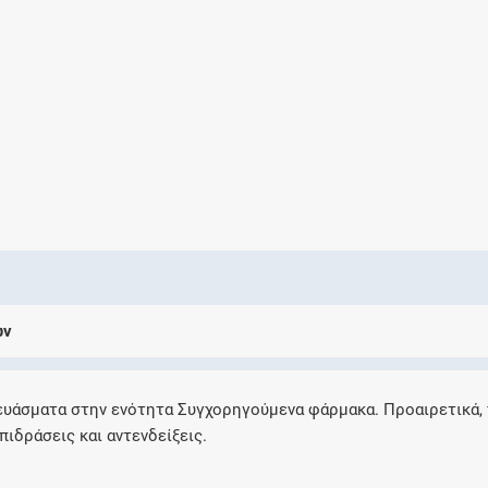
Ελέγξτε την αγωγή σας για αντενδείξεις και
αλληλεπιδράσεις μεταξύ των φαρμάκων
Οι συνταγές μου
Αποθηκεύστε τις συνταγές σας και
μοιραστείτε τις εύκολα και με ασφάλεια
ων
Μητρότητα και φάρμακα
Ενημερωθείτε για την ασφάλεια χορήγησης
ευάσματα στην ενότητα Συγχορηγούμενα φάρμακα. Προαιρετικά,
ενός φαρμάκου κατά τη διάρκεια της
πιδράσεις και αντενδείξεις.
εγκυμοσύνης ή του θηλασμού