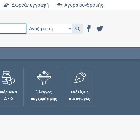
Δωρεάν εγγραφή
Αγορά συνδρομής
Φάρμακα
Έλεγχος
Ενδείξεις
Α - Ω
συγχορήγησης
και αγωγές