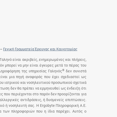
–
Γενική Γραμματεία Έρευνας και Καινοτομίας
 Γαληνό είναι ακριβείς, ενημερωμένες και πλήρεις,
όν μπορεί να μην είναι έγκυρες μετά το πέρας του
®
πληροφόρηση της υπηρεσίας Γαληνός
δεν συνιστά
ίναι μια πηγή αναφοράς που έχει σχεδιαστεί ως
του ιατρικού και νοσηλευτικού προσωπικού σχετικά
τωση δεν θα πρέπει να ερμηνευθεί ως ένδειξη ότι
ς που περιέχονται στο παρόν δεν προορίζονται για
αλλεργικές αντιδράσεις, ή δυσμενείς επιπτώσεις.
ιό ή νοσηλευτή σας. Η Ergobyte Πληροφορική Α.Ε.
ια των πληροφοριών που η ίδια παρέχει. Αυτός ο