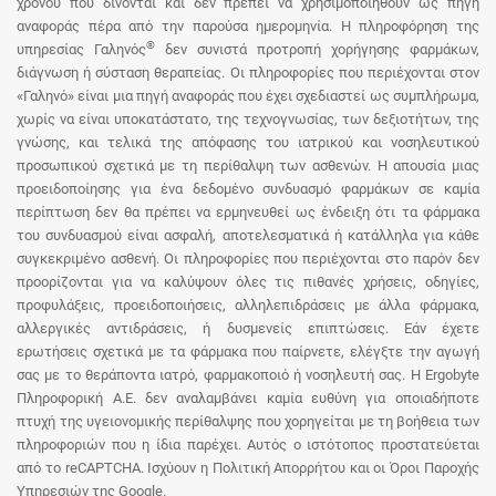
χρόνου που δίνονται και δεν πρέπει να χρησιμοποιηθούν ως πηγή
αναφοράς πέρα από την παρούσα ημερομηνία. Η πληροφόρηση της
®
υπηρεσίας Γαληνός
δεν συνιστά προτροπή χορήγησης φαρμάκων,
διάγνωση ή σύσταση θεραπείας. Οι πληροφορίες που περιέχονται στον
«Γαληνό» είναι μια πηγή αναφοράς που έχει σχεδιαστεί ως συμπλήρωμα,
χωρίς να είναι υποκατάστατο, της τεχνογνωσίας, των δεξιοτήτων, της
γνώσης, και τελικά της απόφασης του ιατρικού και νοσηλευτικού
προσωπικού σχετικά με τη περίθαλψη των ασθενών. Η απουσία μιας
προειδοποίησης για ένα δεδομένο συνδυασμό φαρμάκων σε καμία
περίπτωση δεν θα πρέπει να ερμηνευθεί ως ένδειξη ότι τα φάρμακα
του συνδυασμού είναι ασφαλή, αποτελεσματικά ή κατάλληλα για κάθε
συγκεκριμένο ασθενή. Οι πληροφορίες που περιέχονται στο παρόν δεν
προορίζονται για να καλύψουν όλες τις πιθανές χρήσεις, οδηγίες,
προφυλάξεις, προειδοποιήσεις, αλληλεπιδράσεις με άλλα φάρμακα,
αλλεργικές αντιδράσεις, ή δυσμενείς επιπτώσεις. Εάν έχετε
ερωτήσεις σχετικά με τα φάρμακα που παίρνετε, ελέγξτε την αγωγή
σας με το θεράποντα ιατρό, φαρμακοποιό ή νοσηλευτή σας. Η Ergobyte
Πληροφορική Α.Ε. δεν αναλαμβάνει καμία ευθύνη για οποιαδήποτε
πτυχή της υγειονομικής περίθαλψης που χορηγείται με τη βοήθεια των
πληροφοριών που η ίδια παρέχει. Αυτός ο ιστότοπος προστατεύεται
από το reCAPTCHA. Ισχύουν η Πολιτική Απορρήτου και οι Όροι Παροχής
Υπηρεσιών της Google.