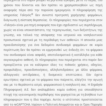
περιέχονται στο παρόν μπορεί να μην είναι έγκυρες μετά το πέρας του
χρόνου που δίνονται και δεν πρέπει να χρησιμοποιηθούν ως πηγή
αναφοράς πέρα από την παρούσα ημερομηνία. Η πληροφόρηση της
®
υπηρεσίας Γαληνός
δεν συνιστά προτροπή χορήγησης φαρμάκων,
διάγνωση ή σύσταση θεραπείας. Οι πληροφορίες που περιέχονται στον
«Γαληνό» είναι μια πηγή αναφοράς που έχει σχεδιαστεί ως συμπλήρωμα,
χωρίς να είναι υποκατάστατο, της τεχνογνωσίας, των δεξιοτήτων, της
γνώσης, και τελικά της απόφασης του ιατρικού και νοσηλευτικού
προσωπικού σχετικά με τη περίθαλψη των ασθενών. Η απουσία μιας
προειδοποίησης για ένα δεδομένο συνδυασμό φαρμάκων σε καμία
περίπτωση δεν θα πρέπει να ερμηνευθεί ως ένδειξη ότι τα φάρμακα
του συνδυασμού είναι ασφαλή, αποτελεσματικά ή κατάλληλα για κάθε
συγκεκριμένο ασθενή. Οι πληροφορίες που περιέχονται στο παρόν δεν
προορίζονται για να καλύψουν όλες τις πιθανές χρήσεις, οδηγίες,
προφυλάξεις, προειδοποιήσεις, αλληλεπιδράσεις με άλλα φάρμακα,
αλλεργικές αντιδράσεις, ή δυσμενείς επιπτώσεις. Εάν έχετε
ερωτήσεις σχετικά με τα φάρμακα που παίρνετε, ελέγξτε την αγωγή
σας με το θεράποντα ιατρό, φαρμακοποιό ή νοσηλευτή σας. Η Ergobyte
Πληροφορική Α.Ε. δεν αναλαμβάνει καμία ευθύνη για οποιαδήποτε
πτυχή της υγειονομικής περίθαλψης που χορηγείται με τη βοήθεια των
πληροφοριών που η ίδια παρέχει. Αυτός ο ιστότοπος προστατεύεται
από το reCAPTCHA. Ισχύουν η Πολιτική Απορρήτου και οι Όροι Παροχής