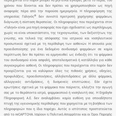
περιέχονται στο παρόν μπορεί να μην είναι έγκυρες μετά το πέρας του
χρόνου που δίνονται και δεν πρέπει να χρησιμοποιηθούν ως πηγή
αναφοράς πέρα από την παρούσα ημερομηνία. Η πληροφόρηση της
®
υπηρεσίας Γαληνός
δεν συνιστά προτροπή χορήγησης φαρμάκων,
διάγνωση ή σύσταση θεραπείας. Οι πληροφορίες που περιέχονται στον
«Γαληνό» είναι μια πηγή αναφοράς που έχει σχεδιαστεί ως συμπλήρωμα,
χωρίς να είναι υποκατάστατο, της τεχνογνωσίας, των δεξιοτήτων, της
γνώσης, και τελικά της απόφασης του ιατρικού και νοσηλευτικού
προσωπικού σχετικά με τη περίθαλψη των ασθενών. Η απουσία μιας
προειδοποίησης για ένα δεδομένο συνδυασμό φαρμάκων σε καμία
περίπτωση δεν θα πρέπει να ερμηνευθεί ως ένδειξη ότι τα φάρμακα
του συνδυασμού είναι ασφαλή, αποτελεσματικά ή κατάλληλα για κάθε
συγκεκριμένο ασθενή. Οι πληροφορίες που περιέχονται στο παρόν δεν
προορίζονται για να καλύψουν όλες τις πιθανές χρήσεις, οδηγίες,
προφυλάξεις, προειδοποιήσεις, αλληλεπιδράσεις με άλλα φάρμακα,
αλλεργικές αντιδράσεις, ή δυσμενείς επιπτώσεις. Εάν έχετε
ερωτήσεις σχετικά με τα φάρμακα που παίρνετε, ελέγξτε την αγωγή
σας με το θεράποντα ιατρό, φαρμακοποιό ή νοσηλευτή σας. Η Ergobyte
Πληροφορική Α.Ε. δεν αναλαμβάνει καμία ευθύνη για οποιαδήποτε
πτυχή της υγειονομικής περίθαλψης που χορηγείται με τη βοήθεια των
πληροφοριών που η ίδια παρέχει. Αυτός ο ιστότοπος προστατεύεται
από το reCAPTCHA. Ισχύουν η Πολιτική Απορρήτου και οι Όροι Παροχής