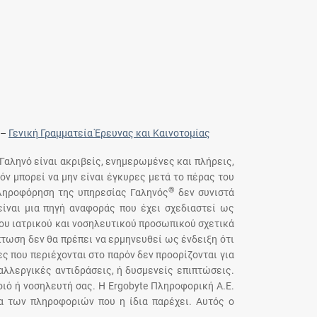
–
Γενική Γραμματεία Έρευνας και Καινοτομίας
 Γαληνό είναι ακριβείς, ενημερωμένες και πλήρεις,
όν μπορεί να μην είναι έγκυρες μετά το πέρας του
®
πληροφόρηση της υπηρεσίας Γαληνός
δεν συνιστά
ίναι μια πηγή αναφοράς που έχει σχεδιαστεί ως
του ιατρικού και νοσηλευτικού προσωπικού σχετικά
τωση δεν θα πρέπει να ερμηνευθεί ως ένδειξη ότι
ς που περιέχονται στο παρόν δεν προορίζονται για
αλλεργικές αντιδράσεις, ή δυσμενείς επιπτώσεις.
ιό ή νοσηλευτή σας. Η Ergobyte Πληροφορική Α.Ε.
ια των πληροφοριών που η ίδια παρέχει. Αυτός ο