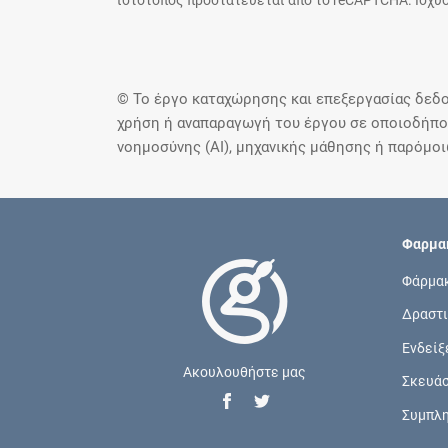
ιστότοπος προστατεύεται από το reCAPTCHA. Ισχύο
© Το έργο καταχώρησης και επεξεργασίας δεδο
χρήση ή αναπαραγωγή του έργου σε οποιοδήποτ
νοημοσύνης (AI), μηχανικής μάθησης ή παρόμο
Φαρμακ
Φάρμα
Δραστι
Ενδείξ
Ακουλουθήστε μας
Σκευά
Συμπλ