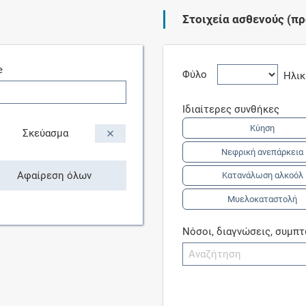
Στοιχεία ασθενούς (πρ
Συνδρομές
e
Μάθετε περισσότερα για τα οφέλη και τις
Φύλο
Ηλι
επιπλέον παροχές των συνδρομητικών
προγραμμάτων
Ιδιαίτερες συνθήκες
Κύηση
Σκεύασμα
Νεφρική ανεπάρκεια
Ενδείξεις και αγωγές
Αφαίρεση όλων
Κατανάλωση αλκοόλ
Μυελοκαταστολή
Βρείτε θεραπευτικές ενδείξεις και αγωγές για
νόσους, συμπτώματα και ιατρικές πράξεις
Νόσοι, διαγνώσεις, συμπ
Γνωρίζατε ότι...