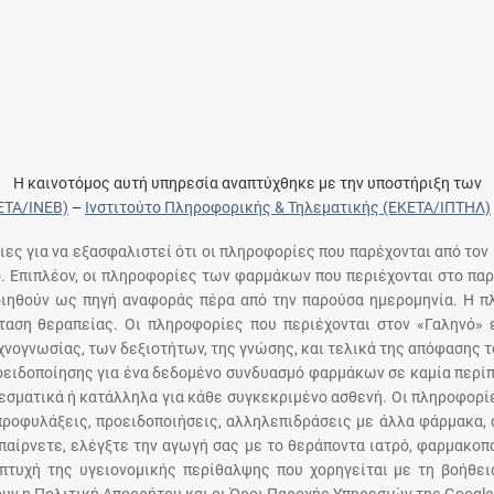
Η καινοτόμος αυτή υπηρεσία αναπτύχθηκε με την υποστήριξη των
ΕΤΑ/ΙΝΕΒ)
–
Ινστιτούτο Πληροφορικής & Τηλεματικής (ΕΚΕΤΑ/ΙΠΤΗΛ)
ειες για να εξασφαλιστεί ότι οι πληροφορίες που παρέχονται από τον
ό. Επιπλέον, οι πληροφορίες των φαρμάκων που περιέχονται στο παρ
ποιηθούν ως πηγή αναφοράς πέρα από την παρούσα ημερομηνία. Η 
αση θεραπείας. Οι πληροφορίες που περιέχονται στον «Γαληνό» ε
χνογνωσίας, των δεξιοτήτων, της γνώσης, και τελικά της απόφασης 
οειδοποίησης για ένα δεδομένο συνδυασμό φαρμάκων σε καμία περίπ
σματικά ή κατάλληλα για κάθε συγκεκριμένο ασθενή. Οι πληροφορίε
 προφυλάξεις, προειδοποιήσεις, αλληλεπιδράσεις με άλλα φάρμακα, 
παίρνετε, ελέγξτε την αγωγή σας με το θεράποντα ιατρό, φαρμακοπο
πτυχή της υγειονομικής περίθαλψης που χορηγείται με τη βοήθε