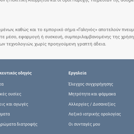
υν η Πολιτική Απορρήτου και οι Όροι Παροχής Υπηρεσιών της Google
μένων, καθώς και το εμπορικό σήμα «Γαληνός» αποτελούν πνευμα
ε μέσο, εφαρμογή ή συσκευή, συμπεριλαμβανομένης της χρήσης
ιων τεχνολογιών, χωρίς προηγούμενη γραπτή άδεια.
ευτικός οδηγός
Εργαλεία
κα
Έλεγχος συγχορήγησης
κές ουσίες
Μητρότητα και φάρμακα
εις και αγωγές
Αλλεργίες / Δυσανεξίες
σματα
Λεξικό ιατρικής ορολογίας
ηρώματα διατροφής
Οι συνταγές μου