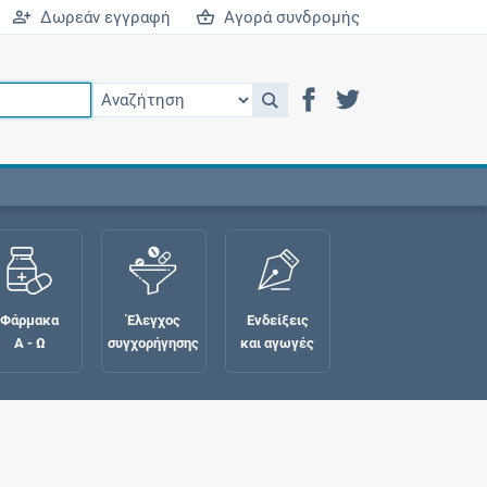
Δωρεάν εγγραφή
Αγορά συνδρομής
Φάρμακα
Έλεγχος
Ενδείξεις
Α - Ω
συγχορήγησης
και αγωγές