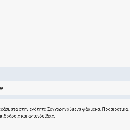
Ελέγξτε την αγωγή σας για αντενδείξεις και
αλληλεπιδράσεις μεταξύ των φαρμάκων
Οι συνταγές μου
Αποθηκεύστε τις συνταγές σας και
μοιραστείτε τις εύκολα και με ασφάλεια
ων
Μητρότητα και φάρμακα
Ενημερωθείτε για την ασφάλεια χορήγησης
ευάσματα στην ενότητα Συγχορηγούμενα φάρμακα. Προαιρετικά,
ενός φαρμάκου κατά τη διάρκεια της
πιδράσεις και αντενδείξεις.
εγκυμοσύνης ή του θηλασμού