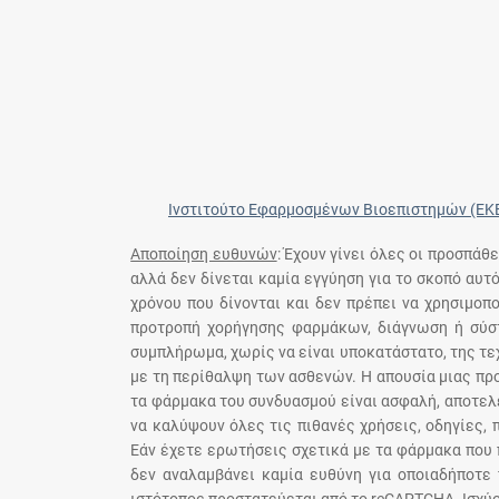
Ινστιτούτο Εφαρμοσμένων Βιοεπιστημών (ΕΚ
Αποποίηση ευθυνών
: Έχουν γίνει όλες οι προσπάθ
αλλά δεν δίνεται καμία εγγύηση για το σκοπό αυτ
χρόνου που δίνονται και δεν πρέπει να χρησιμο
προτροπή χορήγησης φαρμάκων, διάγνωση ή σύστ
συμπλήρωμα, χωρίς να είναι υποκατάστατο, της τε
με τη περίθαλψη των ασθενών. Η απουσία μιας πρ
τα φάρμακα του συνδυασμού είναι ασφαλή, αποτελε
να καλύψουν όλες τις πιθανές χρήσεις, οδηγίες,
Εάν έχετε ερωτήσεις σχετικά με τα φάρμακα που 
δεν αναλαμβάνει καμία ευθύνη για οποιαδήποτε 