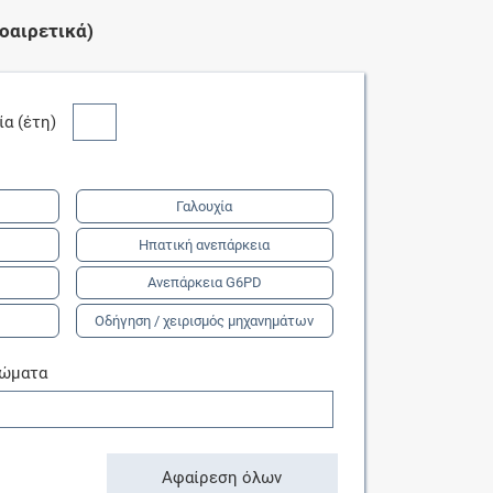
οαιρετικά)
κία (έτη)
Γαλουχία
Ηπατική ανεπάρκεια
Ανεπάρκεια G6PD
Οδήγηση / χειρισμός μηχανημάτων
τώματα
Αφαίρεση όλων