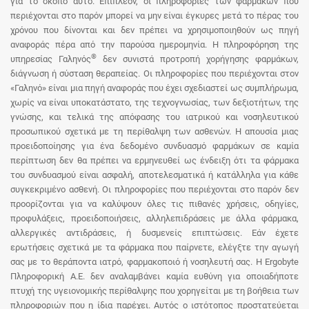
για το σκοπό αυτό. Επιπλέον, οι πληροφορίες των φαρμάκων που
περιέχονται στο παρόν μπορεί να μην είναι έγκυρες μετά το πέρας του
χρόνου που δίνονται και δεν πρέπει να χρησιμοποιηθούν ως πηγή
αναφοράς πέρα από την παρούσα ημερομηνία. Η πληροφόρηση της
®
υπηρεσίας Γαληνός
δεν συνιστά προτροπή χορήγησης φαρμάκων,
διάγνωση ή σύσταση θεραπείας. Οι πληροφορίες που περιέχονται στον
«Γαληνό» είναι μια πηγή αναφοράς που έχει σχεδιαστεί ως συμπλήρωμα,
χωρίς να είναι υποκατάστατο, της τεχνογνωσίας, των δεξιοτήτων, της
γνώσης, και τελικά της απόφασης του ιατρικού και νοσηλευτικού
προσωπικού σχετικά με τη περίθαλψη των ασθενών. Η απουσία μιας
προειδοποίησης για ένα δεδομένο συνδυασμό φαρμάκων σε καμία
περίπτωση δεν θα πρέπει να ερμηνευθεί ως ένδειξη ότι τα φάρμακα
του συνδυασμού είναι ασφαλή, αποτελεσματικά ή κατάλληλα για κάθε
συγκεκριμένο ασθενή. Οι πληροφορίες που περιέχονται στο παρόν δεν
προορίζονται για να καλύψουν όλες τις πιθανές χρήσεις, οδηγίες,
προφυλάξεις, προειδοποιήσεις, αλληλεπιδράσεις με άλλα φάρμακα,
αλλεργικές αντιδράσεις, ή δυσμενείς επιπτώσεις. Εάν έχετε
ερωτήσεις σχετικά με τα φάρμακα που παίρνετε, ελέγξτε την αγωγή
σας με το θεράποντα ιατρό, φαρμακοποιό ή νοσηλευτή σας. Η Ergobyte
Πληροφορική Α.Ε. δεν αναλαμβάνει καμία ευθύνη για οποιαδήποτε
πτυχή της υγειονομικής περίθαλψης που χορηγείται με τη βοήθεια των
πληροφοριών που η ίδια παρέχει. Αυτός ο ιστότοπος προστατεύεται