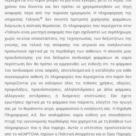
περιέχονται στο παρόν μπορεί να μην είναι έγκυρες μετά το πέρας του
χρόνου που δίνονται και δεν πρέπει να χρησιμοποιηθούν ως πηγή
αναφοράς πέρα από την παρούσα ημερομηνία. Η πληροφόρηση της
®
υπηρεσίας Γαληνός
δεν συνιστά προτροπή χορήγησης φαρμάκων,
διάγνωση ή σύσταση θεραπείας. Οι πληροφορίες που περιέχονται στον
«Γαληνό» είναι μια πηγή αναφοράς που έχει σχεδιαστεί ως συμπλήρωμα,
χωρίς να είναι υποκατάστατο, της τεχνογνωσίας, των δεξιοτήτων, της
γνώσης, και τελικά της απόφασης του ιατρικού και νοσηλευτικού
προσωπικού σχετικά με τη περίθαλψη των ασθενών. Η απουσία μιας
προειδοποίησης για ένα δεδομένο συνδυασμό φαρμάκων σε καμία
περίπτωση δεν θα πρέπει να ερμηνευθεί ως ένδειξη ότι τα φάρμακα
του συνδυασμού είναι ασφαλή, αποτελεσματικά ή κατάλληλα για κάθε
συγκεκριμένο ασθενή. Οι πληροφορίες που περιέχονται στο παρόν δεν
προορίζονται για να καλύψουν όλες τις πιθανές χρήσεις, οδηγίες,
προφυλάξεις, προειδοποιήσεις, αλληλεπιδράσεις με άλλα φάρμακα,
αλλεργικές αντιδράσεις, ή δυσμενείς επιπτώσεις. Εάν έχετε
ερωτήσεις σχετικά με τα φάρμακα που παίρνετε, ελέγξτε την αγωγή
σας με το θεράποντα ιατρό, φαρμακοποιό ή νοσηλευτή σας. Η Ergobyte
Πληροφορική Α.Ε. δεν αναλαμβάνει καμία ευθύνη για οποιαδήποτε
πτυχή της υγειονομικής περίθαλψης που χορηγείται με τη βοήθεια των
πληροφοριών που η ίδια παρέχει. Αυτός ο ιστότοπος προστατεύεται
από το reCAPTCHA. Ισχύουν η Πολιτική Απορρήτου και οι Όροι Παροχής