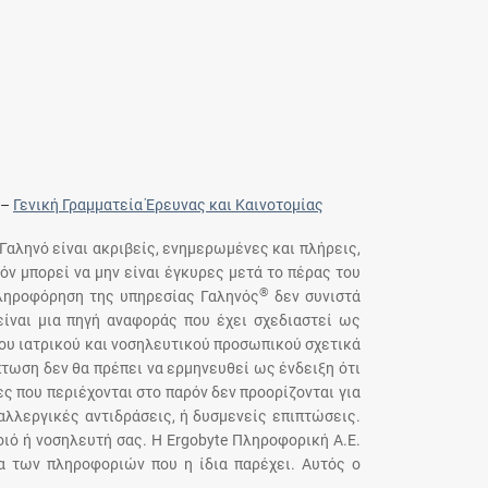
–
Γενική Γραμματεία Έρευνας και Καινοτομίας
 Γαληνό είναι ακριβείς, ενημερωμένες και πλήρεις,
όν μπορεί να μην είναι έγκυρες μετά το πέρας του
®
πληροφόρηση της υπηρεσίας Γαληνός
δεν συνιστά
ίναι μια πηγή αναφοράς που έχει σχεδιαστεί ως
του ιατρικού και νοσηλευτικού προσωπικού σχετικά
τωση δεν θα πρέπει να ερμηνευθεί ως ένδειξη ότι
ς που περιέχονται στο παρόν δεν προορίζονται για
αλλεργικές αντιδράσεις, ή δυσμενείς επιπτώσεις.
ιό ή νοσηλευτή σας. Η Ergobyte Πληροφορική Α.Ε.
ια των πληροφοριών που η ίδια παρέχει. Αυτός ο