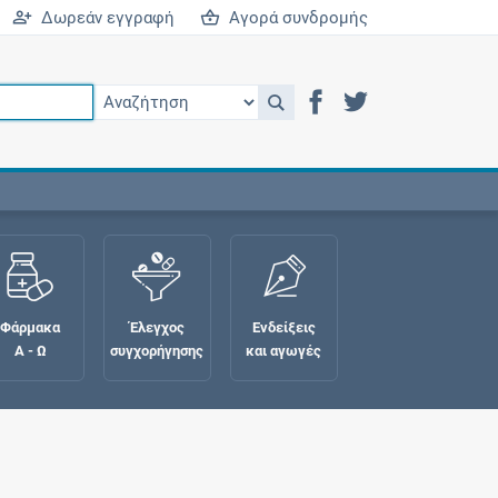
Δωρεάν εγγραφή
Αγορά συνδρομής
Φάρμακα
Έλεγχος
Ενδείξεις
Α - Ω
συγχορήγησης
και αγωγές