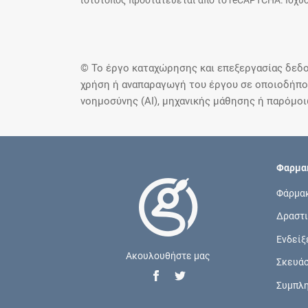
ιστότοπος προστατεύεται από το reCAPTCHA. Ισχύο
© Το έργο καταχώρησης και επεξεργασίας δεδο
χρήση ή αναπαραγωγή του έργου σε οποιοδήποτ
νοημοσύνης (AI), μηχανικής μάθησης ή παρόμο
Φαρμακ
Φάρμα
Δραστι
Ενδείξ
Ακουλουθήστε μας
Σκευά
Συμπλ