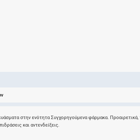
Ελέγξτε την αγωγή σας για αντενδείξεις και
αλληλεπιδράσεις μεταξύ των φαρμάκων
Οι συνταγές μου
Αποθηκεύστε τις συνταγές σας και
μοιραστείτε τις εύκολα και με ασφάλεια
ων
Μητρότητα και φάρμακα
Ενημερωθείτε για την ασφάλεια χορήγησης
ευάσματα στην ενότητα Συγχορηγούμενα φάρμακα. Προαιρετικά,
ενός φαρμάκου κατά τη διάρκεια της
πιδράσεις και αντενδείξεις.
εγκυμοσύνης ή του θηλασμού