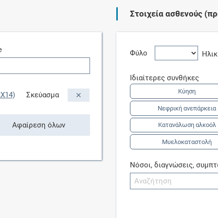
Στοιχεία ασθενούς (πρ
Συνδρομές
e
Μάθετε περισσότερα για τα οφέλη και τις
Φύλο
Ηλι
επιπλέον παροχές των συνδρομητικών
προγραμμάτων
Ιδιαίτερες συνθήκες
Κύηση
X14)
Σκεύασμα
Νεφρική ανεπάρκεια
Ενδείξεις και αγωγές
Αφαίρεση όλων
Κατανάλωση αλκοόλ
Μυελοκαταστολή
Βρείτε θεραπευτικές ενδείξεις και αγωγές για
νόσους, συμπτώματα και ιατρικές πράξεις
Νόσοι, διαγνώσεις, συμπ
Γνωρίζατε ότι...