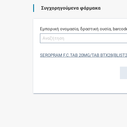
Συγχορηγούμενα φάρμακα
Εμπορική ονομασία, δραστική ουσία, barcod
SEROPRAM F.C.TAB 20MG/TAB BTX28(BLIST2