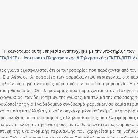
Η καινοτόμος αυτή υπηρεσία αναπτύχθηκε με την υποστήριξη των
ΕΤΑ/ΙΝΕΒ)
–
Ινστιτούτο Πληροφορικής & Τηλεματικής (ΕΚΕΤΑ/ΙΠΤΗΛ)
ειες για να εξασφαλιστεί ότι οι πληροφορίες που παρέχονται από τον
ό. Επιπλέον, οι πληροφορίες των φαρμάκων που περιέχονται στο παρ
ποιηθούν ως πηγή αναφοράς πέρα από την παρούσα ημερομηνία. Η 
αση θεραπείας. Οι πληροφορίες που περιέχονται στον «Γαληνό» ε
χνογνωσίας, των δεξιοτήτων, της γνώσης, και τελικά της απόφασης 
οειδοποίησης για ένα δεδομένο συνδυασμό φαρμάκων σε καμία περίπ
σματικά ή κατάλληλα για κάθε συγκεκριμένο ασθενή. Οι πληροφορίε
 προφυλάξεις, προειδοποιήσεις, αλληλεπιδράσεις με άλλα φάρμακα, 
παίρνετε, ελέγξτε την αγωγή σας με το θεράποντα ιατρό, φαρμακοπο
πτυχή της υγειονομικής περίθαλψης που χορηγείται με τη βοήθε