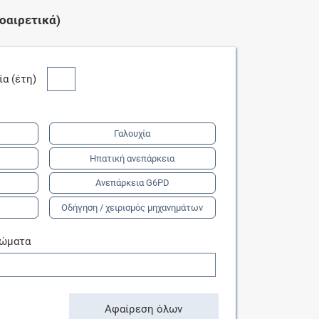
οαιρετικά)
κία (έτη)
Γαλουχία
Ηπατική ανεπάρκεια
Ανεπάρκεια G6PD
Οδήγηση / χειρισμός μηχανημάτων
τώματα
Αφαίρεση όλων