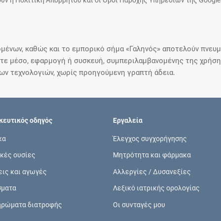
υν η Πολιτική Απορρήτου και οι Όροι Παροχής Υπηρεσιών της Google
μένων, καθώς και το εμπορικό σήμα «Γαληνός» αποτελούν πνευμα
ε μέσο, εφαρμογή ή συσκευή, συμπεριλαμβανομένης της χρήσης
ιων τεχνολογιών, χωρίς προηγούμενη γραπτή άδεια.
ευτικός οδηγός
Εργαλεία
κα
Έλεγχος συγχορήγησης
κές ουσίες
Μητρότητα και φάρμακα
εις και αγωγές
Αλλεργίες / Δυσανεξίες
σματα
Λεξικό ιατρικής ορολογίας
ηρώματα διατροφής
Οι συνταγές μου