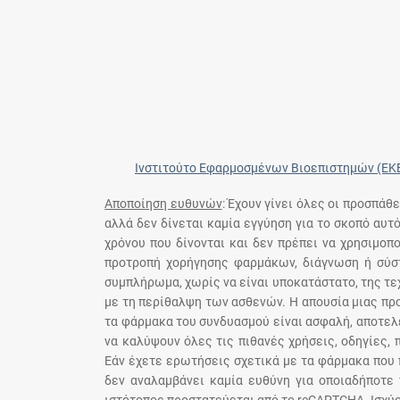
Ινστιτούτο Εφαρμοσμένων Βιοεπιστημών (ΕΚ
Αποποίηση ευθυνών
: Έχουν γίνει όλες οι προσπάθ
αλλά δεν δίνεται καμία εγγύηση για το σκοπό αυτ
χρόνου που δίνονται και δεν πρέπει να χρησιμο
προτροπή χορήγησης φαρμάκων, διάγνωση ή σύστ
συμπλήρωμα, χωρίς να είναι υποκατάστατο, της τε
με τη περίθαλψη των ασθενών. Η απουσία μιας πρ
τα φάρμακα του συνδυασμού είναι ασφαλή, αποτελε
να καλύψουν όλες τις πιθανές χρήσεις, οδηγίες,
Εάν έχετε ερωτήσεις σχετικά με τα φάρμακα που 
δεν αναλαμβάνει καμία ευθύνη για οποιαδήποτε 