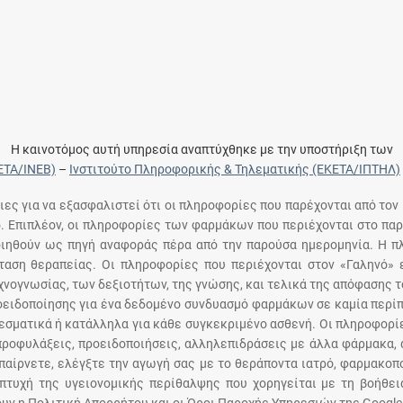
Η καινοτόμος αυτή υπηρεσία αναπτύχθηκε με την υποστήριξη των
ΕΤΑ/ΙΝΕΒ)
–
Ινστιτούτο Πληροφορικής & Τηλεματικής (ΕΚΕΤΑ/ΙΠΤΗΛ)
ειες για να εξασφαλιστεί ότι οι πληροφορίες που παρέχονται από τον
ό. Επιπλέον, οι πληροφορίες των φαρμάκων που περιέχονται στο παρ
ποιηθούν ως πηγή αναφοράς πέρα από την παρούσα ημερομηνία. Η 
αση θεραπείας. Οι πληροφορίες που περιέχονται στον «Γαληνό» ε
χνογνωσίας, των δεξιοτήτων, της γνώσης, και τελικά της απόφασης 
οειδοποίησης για ένα δεδομένο συνδυασμό φαρμάκων σε καμία περίπ
σματικά ή κατάλληλα για κάθε συγκεκριμένο ασθενή. Οι πληροφορίε
 προφυλάξεις, προειδοποιήσεις, αλληλεπιδράσεις με άλλα φάρμακα, 
παίρνετε, ελέγξτε την αγωγή σας με το θεράποντα ιατρό, φαρμακοπο
πτυχή της υγειονομικής περίθαλψης που χορηγείται με τη βοήθε