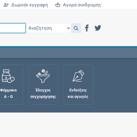
Δωρεάν εγγραφή
Αγορά συνδρομής
Φάρμακα
Έλεγχος
Ενδείξεις
Α - Ω
συγχορήγησης
και αγωγές