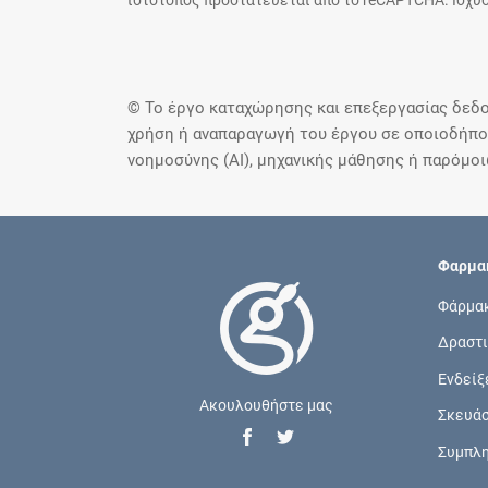
ιστότοπος προστατεύεται από το reCAPTCHA. Ισχύο
© Το έργο καταχώρησης και επεξεργασίας δεδο
χρήση ή αναπαραγωγή του έργου σε οποιοδήποτ
νοημοσύνης (AI), μηχανικής μάθησης ή παρόμο
Φαρμακ
Φάρμα
Δραστι
Ενδείξ
Ακουλουθήστε μας
Σκευά
Συμπλ