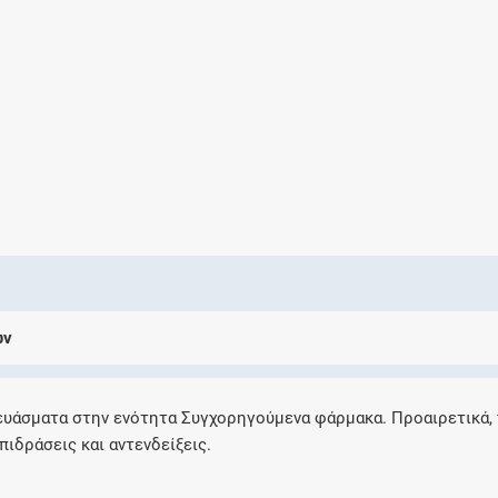
Ελέγξτε την αγωγή σας για αντενδείξεις και
αλληλεπιδράσεις μεταξύ των φαρμάκων
Οι συνταγές μου
Αποθηκεύστε τις συνταγές σας και
μοιραστείτε τις εύκολα και με ασφάλεια
ων
Μητρότητα και φάρμακα
Ενημερωθείτε για την ασφάλεια χορήγησης
ευάσματα στην ενότητα Συγχορηγούμενα φάρμακα. Προαιρετικά,
ενός φαρμάκου κατά τη διάρκεια της
πιδράσεις και αντενδείξεις.
εγκυμοσύνης ή του θηλασμού