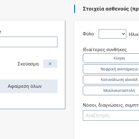
Στοιχεία ασθενούς (πρ
Συνδρομές
e
Μάθετε περισσότερα για τα οφέλη και τις
Φύλο
Ηλι
επιπλέον παροχές των συνδρομητικών
προγραμμάτων
Ιδιαίτερες συνθήκες
Κύηση
Σκεύασμα
Νεφρική ανεπάρκεια
Ενδείξεις και αγωγές
Κατανάλωση αλκοόλ
Αφαίρεση όλων
Μυελοκαταστολή
Βρείτε θεραπευτικές ενδείξεις και αγωγές για
νόσους, συμπτώματα και ιατρικές πράξεις
Νόσοι, διαγνώσεις, συμπ
Γνωρίζατε ότι...