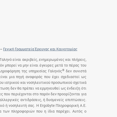
–
Γενική Γραμματεία Έρευνας και Καινοτομίας
 Γαληνό είναι ακριβείς, ενημερωμένες και πλήρεις,
όν μπορεί να μην είναι έγκυρες μετά το πέρας του
®
πληροφόρηση της υπηρεσίας Γαληνός
δεν συνιστά
ίναι μια πηγή αναφοράς που έχει σχεδιαστεί ως
του ιατρικού και νοσηλευτικού προσωπικού σχετικά
τωση δεν θα πρέπει να ερμηνευθεί ως ένδειξη ότι
ς που περιέχονται στο παρόν δεν προορίζονται για
αλλεργικές αντιδράσεις, ή δυσμενείς επιπτώσεις.
ιό ή νοσηλευτή σας. Η Ergobyte Πληροφορική Α.Ε.
ια των πληροφοριών που η ίδια παρέχει. Αυτός ο