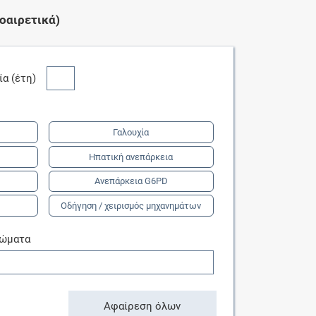
οαιρετικά)
κία (έτη)
Γαλουχία
Ηπατική ανεπάρκεια
Ανεπάρκεια G6PD
Οδήγηση / χειρισμός μηχανημάτων
τώματα
Αφαίρεση όλων