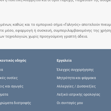
υν η Πολιτική Απορρήτου και οι Όροι Παροχής Υπηρεσιών της Google
μένων, καθώς και το εμπορικό σήμα «Γαληνός» αποτελούν πνευμα
ε μέσο, εφαρμογή ή συσκευή, συμπεριλαμβανομένης της χρήσης
ιων τεχνολογιών, χωρίς προηγούμενη γραπτή άδεια.
ευτικός οδηγός
Εργαλεία
κα
Έλεγχος συγχορήγησης
κές ουσίες
Μητρότητα και φάρμακα
εις και αγωγές
Αλλεργίες / Δυσανεξίες
σματα
Λεξικό ιατρικής ορολογίας
ηρώματα διατροφής
Οι συνταγές μου