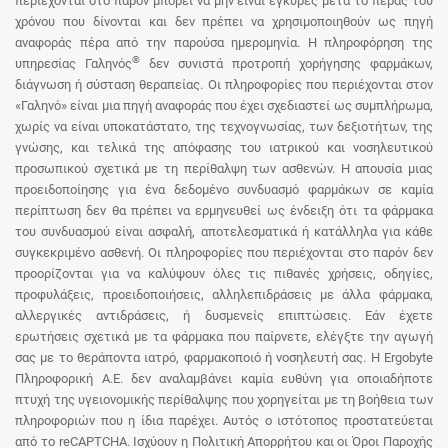
περιέχονται στο παρόν μπορεί να μην είναι έγκυρες μετά το πέρας του
χρόνου που δίνονται και δεν πρέπει να χρησιμοποιηθούν ως πηγή
αναφοράς πέρα από την παρούσα ημερομηνία. Η πληροφόρηση της
®
υπηρεσίας Γαληνός
δεν συνιστά προτροπή χορήγησης φαρμάκων,
διάγνωση ή σύσταση θεραπείας. Οι πληροφορίες που περιέχονται στον
«Γαληνό» είναι μια πηγή αναφοράς που έχει σχεδιαστεί ως συμπλήρωμα,
χωρίς να είναι υποκατάστατο, της τεχνογνωσίας, των δεξιοτήτων, της
γνώσης, και τελικά της απόφασης του ιατρικού και νοσηλευτικού
προσωπικού σχετικά με τη περίθαλψη των ασθενών. Η απουσία μιας
προειδοποίησης για ένα δεδομένο συνδυασμό φαρμάκων σε καμία
περίπτωση δεν θα πρέπει να ερμηνευθεί ως ένδειξη ότι τα φάρμακα
του συνδυασμού είναι ασφαλή, αποτελεσματικά ή κατάλληλα για κάθε
συγκεκριμένο ασθενή. Οι πληροφορίες που περιέχονται στο παρόν δεν
προορίζονται για να καλύψουν όλες τις πιθανές χρήσεις, οδηγίες,
προφυλάξεις, προειδοποιήσεις, αλληλεπιδράσεις με άλλα φάρμακα,
αλλεργικές αντιδράσεις, ή δυσμενείς επιπτώσεις. Εάν έχετε
ερωτήσεις σχετικά με τα φάρμακα που παίρνετε, ελέγξτε την αγωγή
σας με το θεράποντα ιατρό, φαρμακοποιό ή νοσηλευτή σας. Η Ergobyte
Πληροφορική Α.Ε. δεν αναλαμβάνει καμία ευθύνη για οποιαδήποτε
πτυχή της υγειονομικής περίθαλψης που χορηγείται με τη βοήθεια των
πληροφοριών που η ίδια παρέχει. Αυτός ο ιστότοπος προστατεύεται
από το reCAPTCHA. Ισχύουν η Πολιτική Απορρήτου και οι Όροι Παροχής