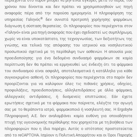
περιέχονται στο παρόν μπορεί να μην είναι έγκυρες μετά το πέρας του
χρόνου που δίνονται και δεν πρέπει να χρησιμοποιηθούν ως πηγή
αναφοράς πέρα από την παρούσα ημερομηνία. Η πληροφόρηση της
®
υπηρεσίας Γαληνός
δεν συνιστά προτροπή χορήγησης φαρμάκων,
διάγνωση ή σύσταση θεραπείας. Οι πληροφορίες που περιέχονται στον
«Γαληνό» είναι μια πηγή αναφοράς που έχει σχεδιαστεί ως συμπλήρωμα,
χωρίς να είναι υποκατάστατο, της τεχνογνωσίας, των δεξιοτήτων, της
γνώσης, και τελικά της απόφασης του ιατρικού και νοσηλευτικού
προσωπικού σχετικά με τη περίθαλψη των ασθενών. Η απουσία μιας
προειδοποίησης για ένα δεδομένο συνδυασμό φαρμάκων σε καμία
περίπτωση δεν θα πρέπει να ερμηνευθεί ως ένδειξη ότι τα φάρμακα
του συνδυασμού είναι ασφαλή, αποτελεσματικά ή κατάλληλα για κάθε
συγκεκριμένο ασθενή. Οι πληροφορίες που περιέχονται στο παρόν δεν
προορίζονται για να καλύψουν όλες τις πιθανές χρήσεις, οδηγίες,
προφυλάξεις, προειδοποιήσεις, αλληλεπιδράσεις με άλλα φάρμακα,
αλλεργικές αντιδράσεις, ή δυσμενείς επιπτώσεις. Εάν έχετε
ερωτήσεις σχετικά με τα φάρμακα που παίρνετε, ελέγξτε την αγωγή
σας με το θεράποντα ιατρό, φαρμακοποιό ή νοσηλευτή σας. Η Ergobyte
Πληροφορική Α.Ε. δεν αναλαμβάνει καμία ευθύνη για οποιαδήποτε
πτυχή της υγειονομικής περίθαλψης που χορηγείται με τη βοήθεια των
πληροφοριών που η ίδια παρέχει. Αυτός ο ιστότοπος προστατεύεται
από το reCAPTCHA. Ισχύουν η Πολιτική Απορρήτου και οι Όροι Παροχής