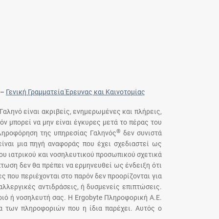
–
Γενική Γραμματεία Έρευνας και Καινοτομίας
 Γαληνό είναι ακριβείς, ενημερωμένες και πλήρεις,
όν μπορεί να μην είναι έγκυρες μετά το πέρας του
®
πληροφόρηση της υπηρεσίας Γαληνός
δεν συνιστά
ίναι μια πηγή αναφοράς που έχει σχεδιαστεί ως
του ιατρικού και νοσηλευτικού προσωπικού σχετικά
τωση δεν θα πρέπει να ερμηνευθεί ως ένδειξη ότι
ς που περιέχονται στο παρόν δεν προορίζονται για
αλλεργικές αντιδράσεις, ή δυσμενείς επιπτώσεις.
ιό ή νοσηλευτή σας. Η Ergobyte Πληροφορική Α.Ε.
ια των πληροφοριών που η ίδια παρέχει. Αυτός ο