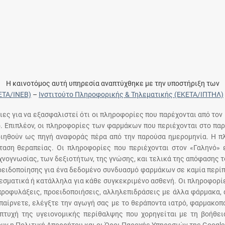
Η καινοτόμος αυτή υπηρεσία αναπτύχθηκε με την υποστήριξη των
ΕΤΑ/ΙΝΕΒ)
–
Ινστιτούτο Πληροφορικής & Τηλεματικής (ΕΚΕΤΑ/ΙΠΤΗΛ)
ειες για να εξασφαλιστεί ότι οι πληροφορίες που παρέχονται από τον
ό. Επιπλέον, οι πληροφορίες των φαρμάκων που περιέχονται στο παρ
ποιηθούν ως πηγή αναφοράς πέρα από την παρούσα ημερομηνία. Η 
αση θεραπείας. Οι πληροφορίες που περιέχονται στον «Γαληνό» ε
χνογνωσίας, των δεξιοτήτων, της γνώσης, και τελικά της απόφασης 
οειδοποίησης για ένα δεδομένο συνδυασμό φαρμάκων σε καμία περίπ
σματικά ή κατάλληλα για κάθε συγκεκριμένο ασθενή. Οι πληροφορίε
 προφυλάξεις, προειδοποιήσεις, αλληλεπιδράσεις με άλλα φάρμακα, 
παίρνετε, ελέγξτε την αγωγή σας με το θεράποντα ιατρό, φαρμακοπο
πτυχή της υγειονομικής περίθαλψης που χορηγείται με τη βοήθε