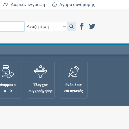
Δωρεάν εγγραφή
Αγορά συνδρομής
Φάρμακα
Έλεγχος
Ενδείξεις
Α - Ω
συγχορήγησης
και αγωγές