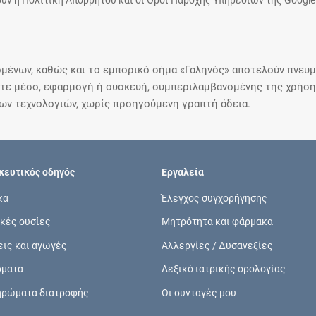
υν η Πολιτική Απορρήτου και οι Όροι Παροχής Υπηρεσιών της Google
μένων, καθώς και το εμπορικό σήμα «Γαληνός» αποτελούν πνευμα
ε μέσο, εφαρμογή ή συσκευή, συμπεριλαμβανομένης της χρήσης
ιων τεχνολογιών, χωρίς προηγούμενη γραπτή άδεια.
ευτικός οδηγός
Εργαλεία
κα
Έλεγχος συγχορήγησης
κές ουσίες
Μητρότητα και φάρμακα
εις και αγωγές
Αλλεργίες / Δυσανεξίες
σματα
Λεξικό ιατρικής ορολογίας
ηρώματα διατροφής
Οι συνταγές μου