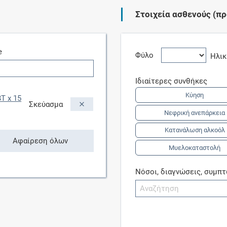
Στοιχεία ασθενούς (πρ
Συνδρομές
e
Μάθετε περισσότερα για τα οφέλη και τις
Φύλο
Ηλι
επιπλέον παροχές των συνδρομητικών
προγραμμάτων
Ιδιαίτερες συνθήκες
Κύηση
T x 15
Σκεύασμα
Νεφρική ανεπάρκεια
Ενδείξεις και αγωγές
Κατανάλωση αλκοόλ
Αφαίρεση όλων
Μυελοκαταστολή
Βρείτε θεραπευτικές ενδείξεις και αγωγές για
νόσους, συμπτώματα και ιατρικές πράξεις
Νόσοι, διαγνώσεις, συμπ
Γνωρίζατε ότι...