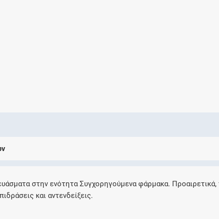
Ελέγξτε την αγωγή σας για αντενδείξεις και
αλληλεπιδράσεις μεταξύ των φαρμάκων
Οι συνταγές μου
Αποθηκεύστε τις συνταγές σας και
μοιραστείτε τις εύκολα και με ασφάλεια
ων
Μητρότητα και φάρμακα
Ενημερωθείτε για την ασφάλεια χορήγησης
ευάσματα στην ενότητα Συγχορηγούμενα φάρμακα. Προαιρετικά,
ενός φαρμάκου κατά τη διάρκεια της
πιδράσεις και αντενδείξεις.
εγκυμοσύνης ή του θηλασμού