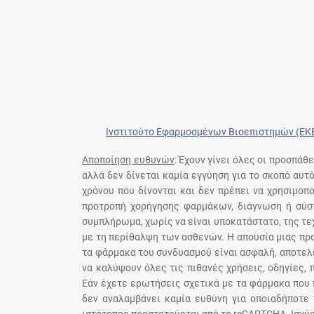
Ινστιτούτο Εφαρμοσμένων Βιοεπιστημών (ΕΚ
Αποποίηση ευθυνών
: Έχουν γίνει όλες οι προσπάθ
αλλά δεν δίνεται καμία εγγύηση για το σκοπό αυτ
χρόνου που δίνονται και δεν πρέπει να χρησιμο
προτροπή χορήγησης φαρμάκων, διάγνωση ή σύστ
συμπλήρωμα, χωρίς να είναι υποκατάστατο, της τε
με τη περίθαλψη των ασθενών. Η απουσία μιας πρ
τα φάρμακα του συνδυασμού είναι ασφαλή, αποτελε
να καλύψουν όλες τις πιθανές χρήσεις, οδηγίες,
Εάν έχετε ερωτήσεις σχετικά με τα φάρμακα που 
δεν αναλαμβάνει καμία ευθύνη για οποιαδήποτε 