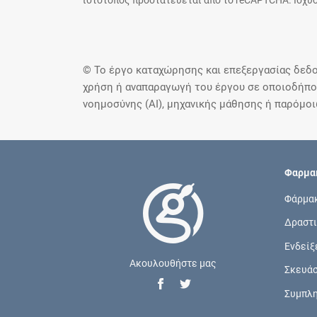
ιστότοπος προστατεύεται από το reCAPTCHA. Ισχύο
© Το έργο καταχώρησης και επεξεργασίας δεδο
χρήση ή αναπαραγωγή του έργου σε οποιοδήποτ
νοημοσύνης (AI), μηχανικής μάθησης ή παρόμο
Φαρμακ
Φάρμα
Δραστι
Ενδείξ
Ακουλουθήστε μας
Σκευά
Συμπλ