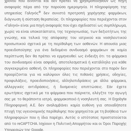
χρόνου που δίνονται και δεν πρέπει να χρησιμοποιηθούν ως πηγή
αναφοράς πέρα από την παρούσα ημερομηνία. Η πληροφόρηση της
®
υπηρεσίας Γαληνός
δεν συνιστά προτροπή χορήγησης φαρμάκων,
διάγνωση ή σύσταση θεραπείας. Οι πληροφορίες που περιέχονται στον
«Γαληνό» είναι μια πηγή αναφοράς που έχει σχεδιαστεί ως συμπλήρωμα,
χωρίς να είναι υποκατάστατο, της τεχνογνωσίας, των δεξιοτήτων, της
γνώσης, και τελικά της απόφασης του ιατρικού και νοσηλευτικού
προσωπικού σχετικά με τη περίθαλψη των ασθενών. Η απουσία μιας
προειδοποίησης για ένα δεδομένο συνδυασμό φαρμάκων σε καμία
περίπτωση δεν θα πρέπει να ερμηνευθεί ως ένδειξη ότι τα φάρμακα
του συνδυασμού είναι ασφαλή, αποτελεσματικά ή κατάλληλα για κάθε
συγκεκριμένο ασθενή. Οι πληροφορίες που περιέχονται στο παρόν δεν
προορίζονται για να καλύψουν όλες τις πιθανές χρήσεις, οδηγίες,
προφυλάξεις, προειδοποιήσεις, αλληλεπιδράσεις με άλλα φάρμακα,
αλλεργικές αντιδράσεις, ή δυσμενείς επιπτώσεις. Εάν έχετε
ερωτήσεις σχετικά με τα φάρμακα που παίρνετε, ελέγξτε την αγωγή
σας με το θεράποντα ιατρό, φαρμακοποιό ή νοσηλευτή σας. Η Ergobyte
Πληροφορική Α.Ε. δεν αναλαμβάνει καμία ευθύνη για οποιαδήποτε
πτυχή της υγειονομικής περίθαλψης που χορηγείται με τη βοήθεια των
πληροφοριών που η ίδια παρέχει. Αυτός ο ιστότοπος προστατεύεται
από το reCAPTCHA. Ισχύουν η Πολιτική Απορρήτου και οι Όροι Παροχής
Υπηρεσιών της Google.