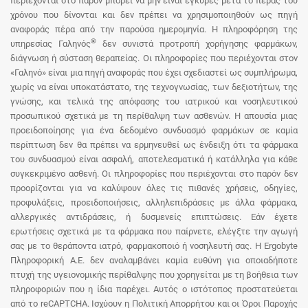
περιέχονται στο παρόν μπορεί να μην είναι έγκυρες μετά το πέρας του
χρόνου που δίνονται και δεν πρέπει να χρησιμοποιηθούν ως πηγή
αναφοράς πέρα από την παρούσα ημερομηνία. Η πληροφόρηση της
®
υπηρεσίας Γαληνός
δεν συνιστά προτροπή χορήγησης φαρμάκων,
διάγνωση ή σύσταση θεραπείας. Οι πληροφορίες που περιέχονται στον
«Γαληνό» είναι μια πηγή αναφοράς που έχει σχεδιαστεί ως συμπλήρωμα,
χωρίς να είναι υποκατάστατο, της τεχνογνωσίας, των δεξιοτήτων, της
γνώσης, και τελικά της απόφασης του ιατρικού και νοσηλευτικού
προσωπικού σχετικά με τη περίθαλψη των ασθενών. Η απουσία μιας
προειδοποίησης για ένα δεδομένο συνδυασμό φαρμάκων σε καμία
περίπτωση δεν θα πρέπει να ερμηνευθεί ως ένδειξη ότι τα φάρμακα
του συνδυασμού είναι ασφαλή, αποτελεσματικά ή κατάλληλα για κάθε
συγκεκριμένο ασθενή. Οι πληροφορίες που περιέχονται στο παρόν δεν
προορίζονται για να καλύψουν όλες τις πιθανές χρήσεις, οδηγίες,
προφυλάξεις, προειδοποιήσεις, αλληλεπιδράσεις με άλλα φάρμακα,
αλλεργικές αντιδράσεις, ή δυσμενείς επιπτώσεις. Εάν έχετε
ερωτήσεις σχετικά με τα φάρμακα που παίρνετε, ελέγξτε την αγωγή
σας με το θεράποντα ιατρό, φαρμακοποιό ή νοσηλευτή σας. Η Ergobyte
Πληροφορική Α.Ε. δεν αναλαμβάνει καμία ευθύνη για οποιαδήποτε
πτυχή της υγειονομικής περίθαλψης που χορηγείται με τη βοήθεια των
πληροφοριών που η ίδια παρέχει. Αυτός ο ιστότοπος προστατεύεται
από το reCAPTCHA. Ισχύουν η Πολιτική Απορρήτου και οι Όροι Παροχής