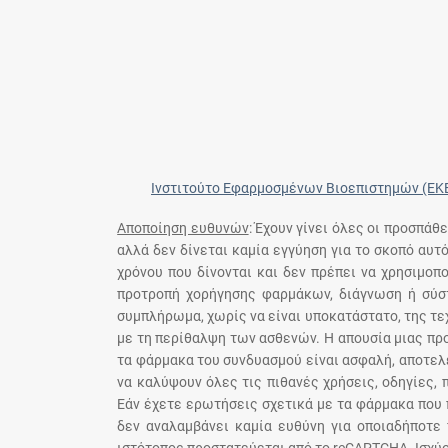
Ινστιτούτο Εφαρμοσμένων Βιοεπιστημών (ΕΚ
Αποποίηση ευθυνών
: Έχουν γίνει όλες οι προσπάθ
αλλά δεν δίνεται καμία εγγύηση για το σκοπό αυτ
χρόνου που δίνονται και δεν πρέπει να χρησιμο
προτροπή χορήγησης φαρμάκων, διάγνωση ή σύστ
συμπλήρωμα, χωρίς να είναι υποκατάστατο, της τε
με τη περίθαλψη των ασθενών. Η απουσία μιας πρ
τα φάρμακα του συνδυασμού είναι ασφαλή, αποτελε
να καλύψουν όλες τις πιθανές χρήσεις, οδηγίες,
Εάν έχετε ερωτήσεις σχετικά με τα φάρμακα που 
δεν αναλαμβάνει καμία ευθύνη για οποιαδήποτε 