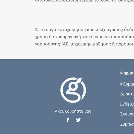
ιστότοπος προστατεύεται από το reCAPTCHA. Ισχύο
© Το έργο καταχώρησης και επεξεργασίας δεδο
χρήση ή αναπαραγωγή του έργου σε οποιοδήποτ
νοημοσύνης (AI), μηχανικής μάθησης ή παρόμο
Φαρμακ
Φάρμα
Δραστι
Ενδείξ
Ακουλουθήστε μας
Σκευά
Συμπλ