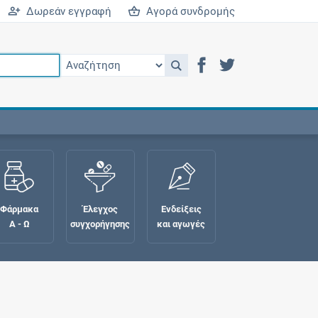
Δωρεάν εγγραφή
Αγορά συνδρομής
Φάρμακα
Έλεγχος
Ενδείξεις
Α - Ω
συγχορήγησης
και αγωγές