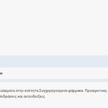
Ελέγξτε την αγωγή σας για αντενδείξεις και
αλληλεπιδράσεις μεταξύ των φαρμάκων
Οι συνταγές μου
Αποθηκεύστε τις συνταγές σας και
μοιραστείτε τις εύκολα και με ασφάλεια
ων
Μητρότητα και φάρμακα
Ενημερωθείτε για την ασφάλεια χορήγησης
ευάσματα στην ενότητα Συγχορηγούμενα φάρμακα. Προαιρετικά,
ενός φαρμάκου κατά τη διάρκεια της
πιδράσεις και αντενδείξεις.
εγκυμοσύνης ή του θηλασμού