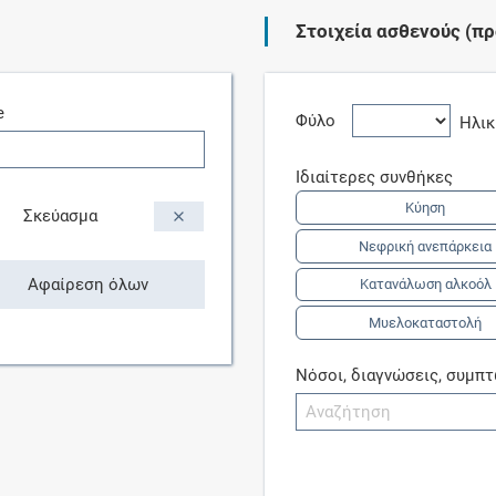
Στοιχεία ασθενούς (πρ
Συνδρομές
e
Μάθετε περισσότερα για τα οφέλη και τις
Φύλο
Ηλι
επιπλέον παροχές των συνδρομητικών
προγραμμάτων
Ιδιαίτερες συνθήκες
Κύηση
Σκεύασμα
Νεφρική ανεπάρκεια
Ενδείξεις και αγωγές
Αφαίρεση όλων
Κατανάλωση αλκοόλ
Μυελοκαταστολή
Βρείτε θεραπευτικές ενδείξεις και αγωγές για
νόσους, συμπτώματα και ιατρικές πράξεις
Νόσοι, διαγνώσεις, συμπ
Γνωρίζατε ότι...