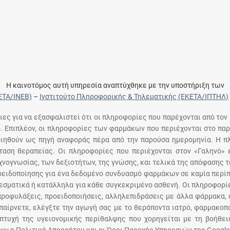
Η καινοτόμος αυτή υπηρεσία αναπτύχθηκε με την υποστήριξη των
ΕΤΑ/ΙΝΕΒ)
–
Ινστιτούτο Πληροφορικής & Τηλεματικής (ΕΚΕΤΑ/ΙΠΤΗΛ)
ειες για να εξασφαλιστεί ότι οι πληροφορίες που παρέχονται από τον
ό. Επιπλέον, οι πληροφορίες των φαρμάκων που περιέχονται στο παρ
ποιηθούν ως πηγή αναφοράς πέρα από την παρούσα ημερομηνία. Η 
αση θεραπείας. Οι πληροφορίες που περιέχονται στον «Γαληνό» ε
χνογνωσίας, των δεξιοτήτων, της γνώσης, και τελικά της απόφασης 
οειδοποίησης για ένα δεδομένο συνδυασμό φαρμάκων σε καμία περίπ
σματικά ή κατάλληλα για κάθε συγκεκριμένο ασθενή. Οι πληροφορίε
 προφυλάξεις, προειδοποιήσεις, αλληλεπιδράσεις με άλλα φάρμακα, 
παίρνετε, ελέγξτε την αγωγή σας με το θεράποντα ιατρό, φαρμακοπο
πτυχή της υγειονομικής περίθαλψης που χορηγείται με τη βοήθε