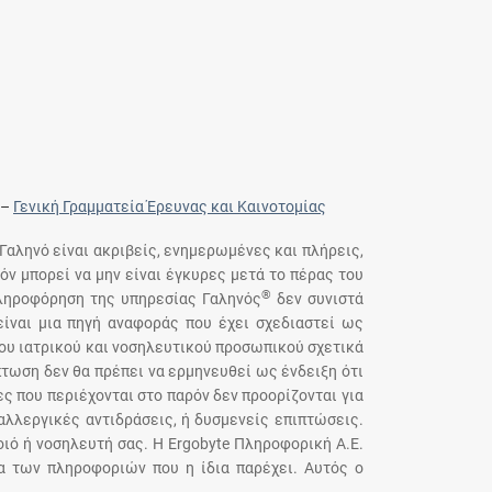
–
Γενική Γραμματεία Έρευνας και Καινοτομίας
 Γαληνό είναι ακριβείς, ενημερωμένες και πλήρεις,
όν μπορεί να μην είναι έγκυρες μετά το πέρας του
®
πληροφόρηση της υπηρεσίας Γαληνός
δεν συνιστά
ίναι μια πηγή αναφοράς που έχει σχεδιαστεί ως
του ιατρικού και νοσηλευτικού προσωπικού σχετικά
τωση δεν θα πρέπει να ερμηνευθεί ως ένδειξη ότι
ς που περιέχονται στο παρόν δεν προορίζονται για
αλλεργικές αντιδράσεις, ή δυσμενείς επιπτώσεις.
ιό ή νοσηλευτή σας. Η Ergobyte Πληροφορική Α.Ε.
ια των πληροφοριών που η ίδια παρέχει. Αυτός ο