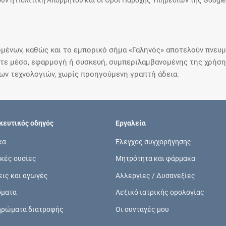
υν η Πολιτική Απορρήτου και οι Όροι Παροχής Υπηρεσιών της Google
μένων, καθώς και το εμπορικό σήμα «Γαληνός» αποτελούν πνευμα
ε μέσο, εφαρμογή ή συσκευή, συμπεριλαμβανομένης της χρήσης
ιων τεχνολογιών, χωρίς προηγούμενη γραπτή άδεια.
ευτικός οδηγός
Εργαλεία
κα
Έλεγχος συγχορήγησης
κές ουσίες
Μητρότητα και φάρμακα
εις και αγωγές
Αλλεργίες / Δυσανεξίες
σματα
Λεξικό ιατρικής ορολογίας
ηρώματα διατροφής
Οι συνταγές μου