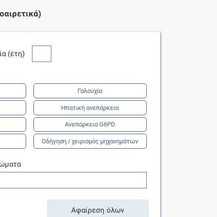
οαιρετικά)
κία (έτη)
Γαλουχία
Ηπατική ανεπάρκεια
Ανεπάρκεια G6PD
Οδήγηση / χειρισμός μηχανημάτων
τώματα
Αφαίρεση όλων