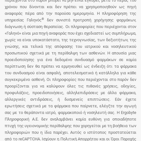
περιέχονται στο παρόν μπορεί να μην είναι έγκυρες μετά το πέρας του
χρόνου που δίνονται και δεν πρέπει να χρησιμοποιηθούν ως πηγή
αναφοράς πέρα από την παρούσα ημερομηνία. Η πληροφόρηση της
®
υπηρεσίας Γαληνός
δεν συνιστά προτροπή χορήγησης φαρμάκων,
διάγνωση ή σύσταση θεραπείας. Οι πληροφορίες που περιέχονται στον
«Γαληνό» είναι μια πηγή αναφοράς που έχει σχεδιαστεί ως συμπλήρωμα,
χωρίς να είναι υποκατάστατο, της τεχνογνωσίας, των δεξιοτήτων, της
γνώσης, και τελικά της απόφασης του ιατρικού και νοσηλευτικού
προσωπικού σχετικά με τη περίθαλψη των ασθενών. Η απουσία μιας
προειδοποίησης για ένα δεδομένο συνδυασμό φαρμάκων σε καμία
περίπτωση δεν θα πρέπει να ερμηνευθεί ως ένδειξη ότι τα φάρμακα
του συνδυασμού είναι ασφαλή, αποτελεσματικά ή κατάλληλα για κάθε
συγκεκριμένο ασθενή. Οι πληροφορίες που περιέχονται στο παρόν δεν
προορίζονται για να καλύψουν όλες τις πιθανές χρήσεις, οδηγίες,
προφυλάξεις, προειδοποιήσεις, αλληλεπιδράσεις με άλλα φάρμακα,
αλλεργικές αντιδράσεις, ή δυσμενείς επιπτώσεις. Εάν έχετε
ερωτήσεις σχετικά με τα φάρμακα που παίρνετε, ελέγξτε την αγωγή
σας με το θεράποντα ιατρό, φαρμακοποιό ή νοσηλευτή σας. Η Ergobyte
Πληροφορική Α.Ε. δεν αναλαμβάνει καμία ευθύνη για οποιαδήποτε
πτυχή της υγειονομικής περίθαλψης που χορηγείται με τη βοήθεια των
πληροφοριών που η ίδια παρέχει. Αυτός ο ιστότοπος προστατεύεται
από το reCAPTCHA. Ισχύουν η Πολιτική Απορρήτου και οι Όροι Παροχής