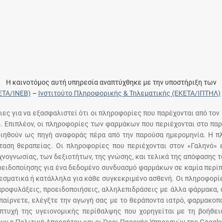
Η καινοτόμος αυτή υπηρεσία αναπτύχθηκε με την υποστήριξη των
ΕΤΑ/ΙΝΕΒ)
–
Ινστιτούτο Πληροφορικής & Τηλεματικής (ΕΚΕΤΑ/ΙΠΤΗΛ)
ειες για να εξασφαλιστεί ότι οι πληροφορίες που παρέχονται από τον
ό. Επιπλέον, οι πληροφορίες των φαρμάκων που περιέχονται στο παρ
ποιηθούν ως πηγή αναφοράς πέρα από την παρούσα ημερομηνία. Η 
αση θεραπείας. Οι πληροφορίες που περιέχονται στον «Γαληνό» ε
χνογνωσίας, των δεξιοτήτων, της γνώσης, και τελικά της απόφασης 
οειδοποίησης για ένα δεδομένο συνδυασμό φαρμάκων σε καμία περίπ
σματικά ή κατάλληλα για κάθε συγκεκριμένο ασθενή. Οι πληροφορίε
 προφυλάξεις, προειδοποιήσεις, αλληλεπιδράσεις με άλλα φάρμακα, 
παίρνετε, ελέγξτε την αγωγή σας με το θεράποντα ιατρό, φαρμακοπο
πτυχή της υγειονομικής περίθαλψης που χορηγείται με τη βοήθε