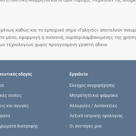
υν η Πολιτική Απορρήτου και οι Όροι Παροχής Υπηρεσιών της Google
μένων, καθώς και το εμπορικό σήμα «Γαληνός» αποτελούν πνευμα
ε μέσο, εφαρμογή ή συσκευή, συμπεριλαμβανομένης της χρήσης
ιων τεχνολογιών, χωρίς προηγούμενη γραπτή άδεια.
ευτικός οδηγός
Εργαλεία
κα
Έλεγχος συγχορήγησης
κές ουσίες
Μητρότητα και φάρμακα
εις και αγωγές
Αλλεργίες / Δυσανεξίες
σματα
Λεξικό ιατρικής ορολογίας
ηρώματα διατροφής
Οι συνταγές μου