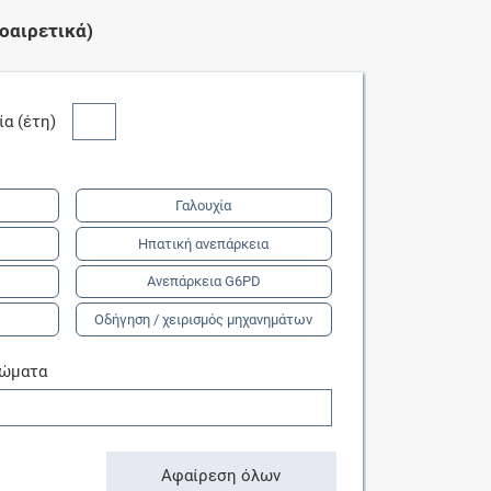
οαιρετικά)
κία (έτη)
Γαλουχία
Ηπατική ανεπάρκεια
Ανεπάρκεια G6PD
Οδήγηση / χειρισμός μηχανημάτων
τώματα
Αφαίρεση όλων