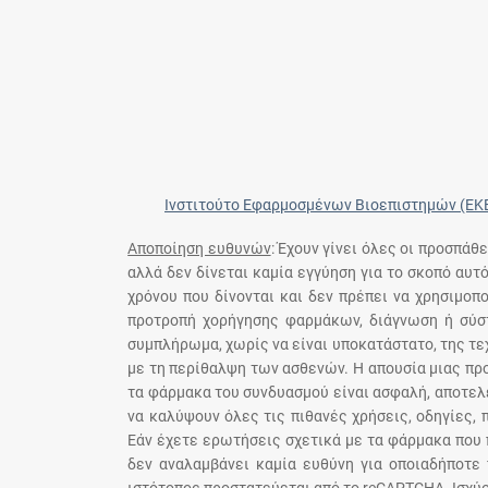
Ινστιτούτο Εφαρμοσμένων Βιοεπιστημών (ΕΚ
Αποποίηση ευθυνών
: Έχουν γίνει όλες οι προσπάθ
αλλά δεν δίνεται καμία εγγύηση για το σκοπό αυτ
χρόνου που δίνονται και δεν πρέπει να χρησιμο
προτροπή χορήγησης φαρμάκων, διάγνωση ή σύστ
συμπλήρωμα, χωρίς να είναι υποκατάστατο, της τε
με τη περίθαλψη των ασθενών. Η απουσία μιας πρ
τα φάρμακα του συνδυασμού είναι ασφαλή, αποτελε
να καλύψουν όλες τις πιθανές χρήσεις, οδηγίες,
Εάν έχετε ερωτήσεις σχετικά με τα φάρμακα που 
δεν αναλαμβάνει καμία ευθύνη για οποιαδήποτε 