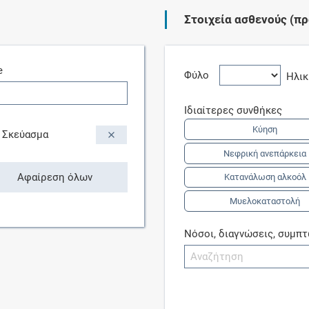
Στοιχεία ασθενούς (πρ
Συνδρομές
e
Μάθετε περισσότερα για τα οφέλη και τις
Φύλο
Ηλι
επιπλέον παροχές των συνδρομητικών
προγραμμάτων
Ιδιαίτερες συνθήκες
Κύηση
Σκεύασμα
Νεφρική ανεπάρκεια
Ενδείξεις και αγωγές
Αφαίρεση όλων
Κατανάλωση αλκοόλ
Μυελοκαταστολή
Βρείτε θεραπευτικές ενδείξεις και αγωγές για
νόσους, συμπτώματα και ιατρικές πράξεις
Νόσοι, διαγνώσεις, συμπ
Γνωρίζατε ότι...