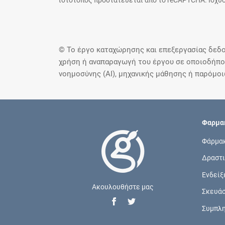
ιστότοπος προστατεύεται από το reCAPTCHA. Ισχύο
© Το έργο καταχώρησης και επεξεργασίας δεδο
χρήση ή αναπαραγωγή του έργου σε οποιοδήποτ
νοημοσύνης (AI), μηχανικής μάθησης ή παρόμο
Φαρμακ
Φάρμα
Δραστι
Ενδείξ
Ακουλουθήστε μας
Σκευά
Συμπλ