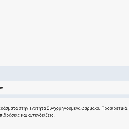
Ελέγξτε την αγωγή σας για αντενδείξεις και
αλληλεπιδράσεις μεταξύ των φαρμάκων
Οι συνταγές μου
Αποθηκεύστε τις συνταγές σας και
μοιραστείτε τις εύκολα και με ασφάλεια
ων
Μητρότητα και φάρμακα
Ενημερωθείτε για την ασφάλεια χορήγησης
ευάσματα στην ενότητα Συγχορηγούμενα φάρμακα. Προαιρετικά,
ενός φαρμάκου κατά τη διάρκεια της
πιδράσεις και αντενδείξεις.
εγκυμοσύνης ή του θηλασμού