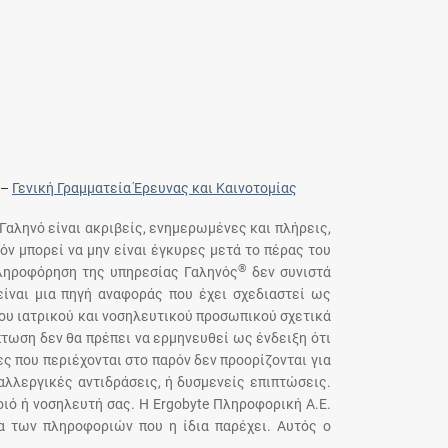
–
Γενική Γραμματεία Έρευνας και Καινοτομίας
 Γαληνό είναι ακριβείς, ενημερωμένες και πλήρεις,
όν μπορεί να μην είναι έγκυρες μετά το πέρας του
®
πληροφόρηση της υπηρεσίας Γαληνός
δεν συνιστά
ίναι μια πηγή αναφοράς που έχει σχεδιαστεί ως
του ιατρικού και νοσηλευτικού προσωπικού σχετικά
τωση δεν θα πρέπει να ερμηνευθεί ως ένδειξη ότι
ς που περιέχονται στο παρόν δεν προορίζονται για
αλλεργικές αντιδράσεις, ή δυσμενείς επιπτώσεις.
ιό ή νοσηλευτή σας. Η Ergobyte Πληροφορική Α.Ε.
ια των πληροφοριών που η ίδια παρέχει. Αυτός ο