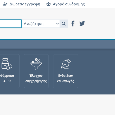
Δωρεάν εγγραφή
Αγορά συνδρομής
Φάρμακα
Έλεγχος
Ενδείξεις
Α - Ω
συγχορήγησης
και αγωγές