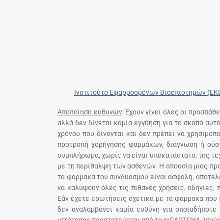
Ινστιτούτο Εφαρμοσμένων Βιοεπιστημών (ΕΚ
Αποποίηση ευθυνών
: Έχουν γίνει όλες οι προσπάθ
αλλά δεν δίνεται καμία εγγύηση για το σκοπό αυτ
χρόνου που δίνονται και δεν πρέπει να χρησιμο
προτροπή χορήγησης φαρμάκων, διάγνωση ή σύστ
συμπλήρωμα, χωρίς να είναι υποκατάστατο, της τε
με τη περίθαλψη των ασθενών. Η απουσία μιας πρ
τα φάρμακα του συνδυασμού είναι ασφαλή, αποτελε
να καλύψουν όλες τις πιθανές χρήσεις, οδηγίες,
Εάν έχετε ερωτήσεις σχετικά με τα φάρμακα που 
δεν αναλαμβάνει καμία ευθύνη για οποιαδήποτε 