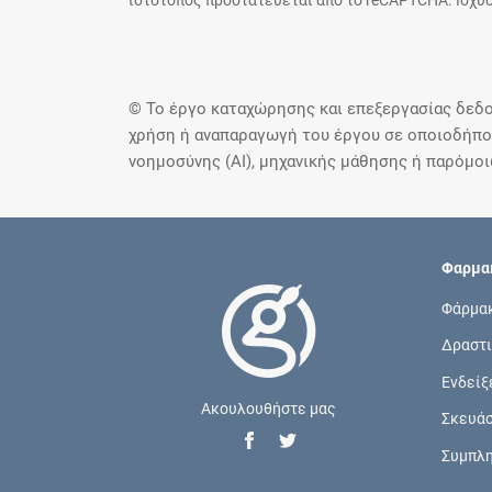
ιστότοπος προστατεύεται από το reCAPTCHA. Ισχύο
© Το έργο καταχώρησης και επεξεργασίας δεδο
χρήση ή αναπαραγωγή του έργου σε οποιοδήποτ
νοημοσύνης (AI), μηχανικής μάθησης ή παρόμο
Φαρμακ
Φάρμα
Δραστι
Ενδείξ
Ακουλουθήστε μας
Σκευά
Συμπλ