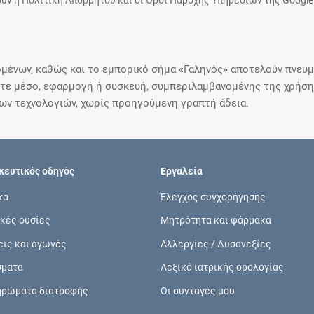
υν η Πολιτική Απορρήτου και οι Όροι Παροχής Υπηρεσιών της Google
μένων, καθώς και το εμπορικό σήμα «Γαληνός» αποτελούν πνευμα
ε μέσο, εφαρμογή ή συσκευή, συμπεριλαμβανομένης της χρήσης
ιων τεχνολογιών, χωρίς προηγούμενη γραπτή άδεια.
ευτικός οδηγός
Εργαλεία
κα
Έλεγχος συγχορήγησης
κές ουσίες
Μητρότητα και φάρμακα
εις και αγωγές
Αλλεργίες / Δυσανεξίες
σματα
Λεξικό ιατρικής ορολογίας
ηρώματα διατροφής
Οι συνταγές μου