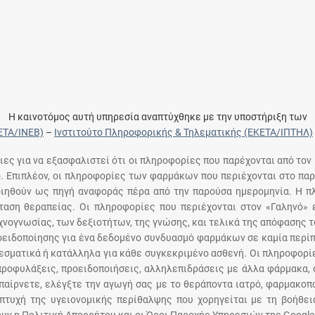
Η καινοτόμος αυτή υπηρεσία αναπτύχθηκε με την υποστήριξη των
ΕΤΑ/ΙΝΕΒ)
–
Ινστιτούτο Πληροφορικής & Τηλεματικής (ΕΚΕΤΑ/ΙΠΤΗΛ)
ειες για να εξασφαλιστεί ότι οι πληροφορίες που παρέχονται από τον
ό. Επιπλέον, οι πληροφορίες των φαρμάκων που περιέχονται στο παρ
ποιηθούν ως πηγή αναφοράς πέρα από την παρούσα ημερομηνία. Η 
αση θεραπείας. Οι πληροφορίες που περιέχονται στον «Γαληνό» ε
χνογνωσίας, των δεξιοτήτων, της γνώσης, και τελικά της απόφασης 
οειδοποίησης για ένα δεδομένο συνδυασμό φαρμάκων σε καμία περίπ
σματικά ή κατάλληλα για κάθε συγκεκριμένο ασθενή. Οι πληροφορίε
 προφυλάξεις, προειδοποιήσεις, αλληλεπιδράσεις με άλλα φάρμακα, 
παίρνετε, ελέγξτε την αγωγή σας με το θεράποντα ιατρό, φαρμακοπο
πτυχή της υγειονομικής περίθαλψης που χορηγείται με τη βοήθε