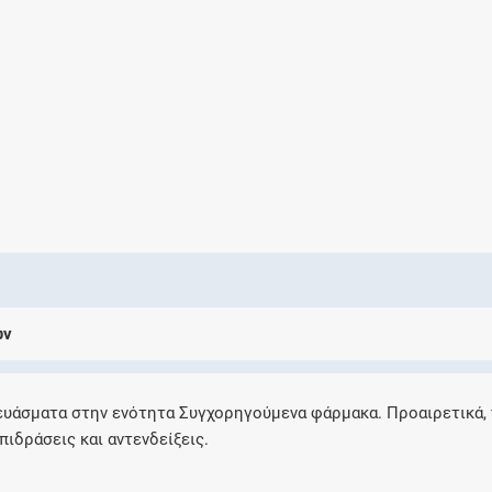
Ελέγξτε την αγωγή σας για αντενδείξεις και
αλληλεπιδράσεις μεταξύ των φαρμάκων
Οι συνταγές μου
Αποθηκεύστε τις συνταγές σας και
μοιραστείτε τις εύκολα και με ασφάλεια
ων
Μητρότητα και φάρμακα
Ενημερωθείτε για την ασφάλεια χορήγησης
ευάσματα στην ενότητα Συγχορηγούμενα φάρμακα. Προαιρετικά,
ενός φαρμάκου κατά τη διάρκεια της
πιδράσεις και αντενδείξεις.
εγκυμοσύνης ή του θηλασμού