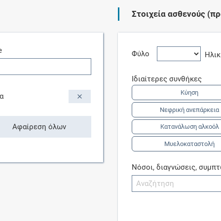
Στοιχεία ασθενούς (πρ
Συνδρομές
e
Μάθετε περισσότερα για τα οφέλη και τις
Φύλο
Ηλι
επιπλέον παροχές των συνδρομητικών
προγραμμάτων
Ιδιαίτερες συνθήκες
Κύηση
α
Νεφρική ανεπάρκεια
Ενδείξεις και αγωγές
Αφαίρεση όλων
Κατανάλωση αλκοόλ
Μυελοκαταστολή
Βρείτε θεραπευτικές ενδείξεις και αγωγές για
νόσους, συμπτώματα και ιατρικές πράξεις
Νόσοι, διαγνώσεις, συμπ
Γνωρίζατε ότι...