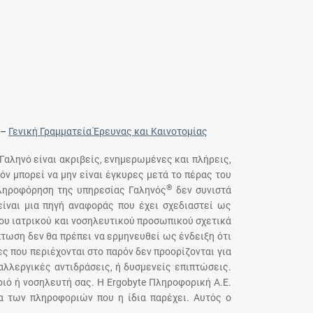
–
Γενική Γραμματεία Έρευνας και Καινοτομίας
 Γαληνό είναι ακριβείς, ενημερωμένες και πλήρεις,
όν μπορεί να μην είναι έγκυρες μετά το πέρας του
®
πληροφόρηση της υπηρεσίας Γαληνός
δεν συνιστά
ίναι μια πηγή αναφοράς που έχει σχεδιαστεί ως
του ιατρικού και νοσηλευτικού προσωπικού σχετικά
τωση δεν θα πρέπει να ερμηνευθεί ως ένδειξη ότι
ς που περιέχονται στο παρόν δεν προορίζονται για
αλλεργικές αντιδράσεις, ή δυσμενείς επιπτώσεις.
ιό ή νοσηλευτή σας. Η Ergobyte Πληροφορική Α.Ε.
ια των πληροφοριών που η ίδια παρέχει. Αυτός ο