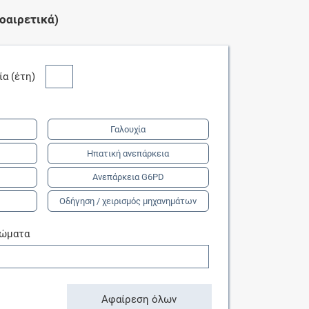
οαιρετικά)
κία (έτη)
Γαλουχία
Ηπατική ανεπάρκεια
Ανεπάρκεια G6PD
Οδήγηση / χειρισμός μηχανημάτων
τώματα
Αφαίρεση όλων