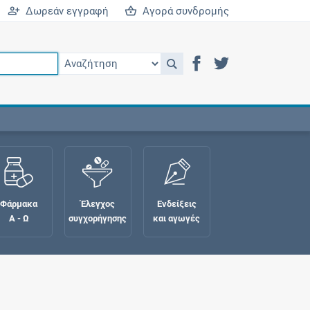
Δωρεάν εγγραφή
Αγορά συνδρομής
Φάρμακα
Έλεγχος
Ενδείξεις
Α - Ω
συγχορήγησης
και αγωγές