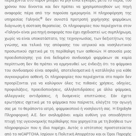
περιέχονται στο παρόν μπορεί να μην είναι έγκυρες μετά το πέρας του
χρόνου που δίνονται και δεν πρέπει να χρησιμοποιηθούν ως πηγή
αναφοράς πέρα από την παρούσα ημερομηνία. Η πληροφόρηση της
®
υπηρεσίας Γαληνός
δεν συνιστά προτροπή χορήγησης φαρμάκων,
διάγνωση ή σύσταση θεραπείας. Οι πληροφορίες που περιέχονται στον
«Γαληνό» είναι μια πηγή αναφοράς που έχει σχεδιαστεί ως συμπλήρωμα,
χωρίς να είναι υποκατάστατο, της τεχνογνωσίας, των δεξιοτήτων, της
γνώσης, και τελικά της απόφασης του ιατρικού και νοσηλευτικού
προσωπικού σχετικά με τη περίθαλψη των ασθενών. Η απουσία μιας
προειδοποίησης για ένα δεδομένο συνδυασμό φαρμάκων σε καμία
περίπτωση δεν θα πρέπει να ερμηνευθεί ως ένδειξη ότι τα φάρμακα
του συνδυασμού είναι ασφαλή, αποτελεσματικά ή κατάλληλα για κάθε
συγκεκριμένο ασθενή. Οι πληροφορίες που περιέχονται στο παρόν δεν
προορίζονται για να καλύψουν όλες τις πιθανές χρήσεις, οδηγίες,
προφυλάξεις, προειδοποιήσεις, αλληλεπιδράσεις με άλλα φάρμακα,
αλλεργικές αντιδράσεις, ή δυσμενείς επιπτώσεις. Εάν έχετε
ερωτήσεις σχετικά με τα φάρμακα που παίρνετε, ελέγξτε την αγωγή
σας με το θεράποντα ιατρό, φαρμακοποιό ή νοσηλευτή σας. Η Ergobyte
Πληροφορική Α.Ε. δεν αναλαμβάνει καμία ευθύνη για οποιαδήποτε
πτυχή της υγειονομικής περίθαλψης που χορηγείται με τη βοήθεια των
πληροφοριών που η ίδια παρέχει. Αυτός ο ιστότοπος προστατεύεται
από το reCAPTCHA. Ισχύουν η Πολιτική Απορρήτου και οι Όροι Παροχής