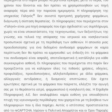
περιέχονται στο παρόν μπορεί να μην είναι έγκυρες μετά το πέρας του
χρόνου που δίνονται και δεν πρέπει να χρησιμοποιηθούν ως πηγή
αναφοράς πέρα από την παρούσα ημερομηνία. Η πληροφόρηση της
®
υπηρεσίας Γαληνός
δεν συνιστά προτροπή χορήγησης φαρμάκων,
διάγνωση ή σύσταση θεραπείας. Οι πληροφορίες που περιέχονται στον
«Γαληνό» είναι μια πηγή αναφοράς που έχει σχεδιαστεί ως συμπλήρωμα,
χωρίς να είναι υποκατάστατο, της τεχνογνωσίας, των δεξιοτήτων, της
γνώσης, και τελικά της απόφασης του ιατρικού και νοσηλευτικού
προσωπικού σχετικά με τη περίθαλψη των ασθενών. Η απουσία μιας
προειδοποίησης για ένα δεδομένο συνδυασμό φαρμάκων σε καμία
περίπτωση δεν θα πρέπει να ερμηνευθεί ως ένδειξη ότι τα φάρμακα
του συνδυασμού είναι ασφαλή, αποτελεσματικά ή κατάλληλα για κάθε
συγκεκριμένο ασθενή. Οι πληροφορίες που περιέχονται στο παρόν δεν
προορίζονται για να καλύψουν όλες τις πιθανές χρήσεις, οδηγίες,
προφυλάξεις, προειδοποιήσεις, αλληλεπιδράσεις με άλλα φάρμακα,
αλλεργικές αντιδράσεις, ή δυσμενείς επιπτώσεις. Εάν έχετε
ερωτήσεις σχετικά με τα φάρμακα που παίρνετε, ελέγξτε την αγωγή
σας με το θεράποντα ιατρό, φαρμακοποιό ή νοσηλευτή σας. Η Ergobyte
Πληροφορική Α.Ε. δεν αναλαμβάνει καμία ευθύνη για οποιαδήποτε
πτυχή της υγειονομικής περίθαλψης που χορηγείται με τη βοήθεια των
πληροφοριών που η ίδια παρέχει. Αυτός ο ιστότοπος προστατεύεται
από το reCAPTCHA. Ισχύουν η Πολιτική Απορρήτου και οι Όροι Παροχής