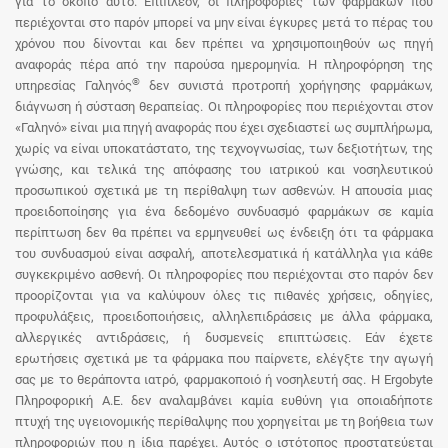
για το σκοπό αυτό. Επιπλέον, οι πληροφορίες των φαρμάκων που
περιέχονται στο παρόν μπορεί να μην είναι έγκυρες μετά το πέρας του
χρόνου που δίνονται και δεν πρέπει να χρησιμοποιηθούν ως πηγή
αναφοράς πέρα από την παρούσα ημερομηνία. Η πληροφόρηση της
®
υπηρεσίας Γαληνός
δεν συνιστά προτροπή χορήγησης φαρμάκων,
διάγνωση ή σύσταση θεραπείας. Οι πληροφορίες που περιέχονται στον
«Γαληνό» είναι μια πηγή αναφοράς που έχει σχεδιαστεί ως συμπλήρωμα,
χωρίς να είναι υποκατάστατο, της τεχνογνωσίας, των δεξιοτήτων, της
γνώσης, και τελικά της απόφασης του ιατρικού και νοσηλευτικού
προσωπικού σχετικά με τη περίθαλψη των ασθενών. Η απουσία μιας
προειδοποίησης για ένα δεδομένο συνδυασμό φαρμάκων σε καμία
περίπτωση δεν θα πρέπει να ερμηνευθεί ως ένδειξη ότι τα φάρμακα
του συνδυασμού είναι ασφαλή, αποτελεσματικά ή κατάλληλα για κάθε
συγκεκριμένο ασθενή. Οι πληροφορίες που περιέχονται στο παρόν δεν
προορίζονται για να καλύψουν όλες τις πιθανές χρήσεις, οδηγίες,
προφυλάξεις, προειδοποιήσεις, αλληλεπιδράσεις με άλλα φάρμακα,
αλλεργικές αντιδράσεις, ή δυσμενείς επιπτώσεις. Εάν έχετε
ερωτήσεις σχετικά με τα φάρμακα που παίρνετε, ελέγξτε την αγωγή
σας με το θεράποντα ιατρό, φαρμακοποιό ή νοσηλευτή σας. Η Ergobyte
Πληροφορική Α.Ε. δεν αναλαμβάνει καμία ευθύνη για οποιαδήποτε
πτυχή της υγειονομικής περίθαλψης που χορηγείται με τη βοήθεια των
πληροφοριών που η ίδια παρέχει. Αυτός ο ιστότοπος προστατεύεται