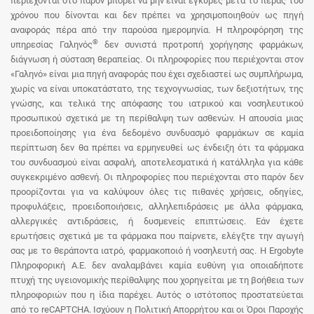
περιέχονται στο παρόν μπορεί να μην είναι έγκυρες μετά το πέρας του
χρόνου που δίνονται και δεν πρέπει να χρησιμοποιηθούν ως πηγή
αναφοράς πέρα από την παρούσα ημερομηνία. Η πληροφόρηση της
®
υπηρεσίας Γαληνός
δεν συνιστά προτροπή χορήγησης φαρμάκων,
διάγνωση ή σύσταση θεραπείας. Οι πληροφορίες που περιέχονται στον
«Γαληνό» είναι μια πηγή αναφοράς που έχει σχεδιαστεί ως συμπλήρωμα,
χωρίς να είναι υποκατάστατο, της τεχνογνωσίας, των δεξιοτήτων, της
γνώσης, και τελικά της απόφασης του ιατρικού και νοσηλευτικού
προσωπικού σχετικά με τη περίθαλψη των ασθενών. Η απουσία μιας
προειδοποίησης για ένα δεδομένο συνδυασμό φαρμάκων σε καμία
περίπτωση δεν θα πρέπει να ερμηνευθεί ως ένδειξη ότι τα φάρμακα
του συνδυασμού είναι ασφαλή, αποτελεσματικά ή κατάλληλα για κάθε
συγκεκριμένο ασθενή. Οι πληροφορίες που περιέχονται στο παρόν δεν
προορίζονται για να καλύψουν όλες τις πιθανές χρήσεις, οδηγίες,
προφυλάξεις, προειδοποιήσεις, αλληλεπιδράσεις με άλλα φάρμακα,
αλλεργικές αντιδράσεις, ή δυσμενείς επιπτώσεις. Εάν έχετε
ερωτήσεις σχετικά με τα φάρμακα που παίρνετε, ελέγξτε την αγωγή
σας με το θεράποντα ιατρό, φαρμακοποιό ή νοσηλευτή σας. Η Ergobyte
Πληροφορική Α.Ε. δεν αναλαμβάνει καμία ευθύνη για οποιαδήποτε
πτυχή της υγειονομικής περίθαλψης που χορηγείται με τη βοήθεια των
πληροφοριών που η ίδια παρέχει. Αυτός ο ιστότοπος προστατεύεται
από το reCAPTCHA. Ισχύουν η Πολιτική Απορρήτου και οι Όροι Παροχής