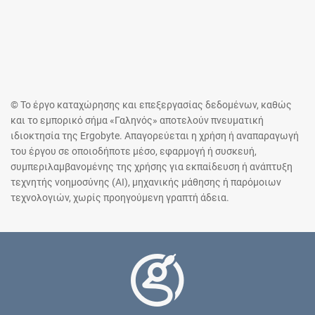
© Το έργο καταχώρησης και επεξεργασίας δεδομένων, καθώς
και το εμπορικό σήμα «Γαληνός» αποτελούν πνευματική
ιδιοκτησία της Ergobyte. Απαγορεύεται η χρήση ή αναπαραγωγή
του έργου σε οποιοδήποτε μέσο, εφαρμογή ή συσκευή,
συμπεριλαμβανομένης της χρήσης για εκπαίδευση ή ανάπτυξη
τεχνητής νοημοσύνης (AI), μηχανικής μάθησης ή παρόμοιων
τεχνολογιών, χωρίς προηγούμενη γραπτή άδεια.