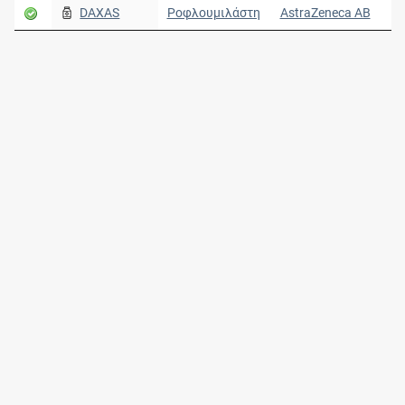
DAXAS
Ροφλουμιλάστη
AstraZeneca ΑΒ