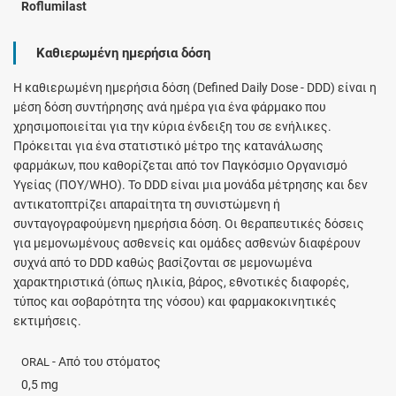
Roflumilast
Καθιερωμένη ημερήσια δόση
H καθιερωμένη ημερήσια δόση (Defined Daily Dose - DDD) είναι η
μέση δόση συντήρησης ανά ημέρα για ένα φάρμακο που
χρησιμοποιείται για την κύρια ένδειξη του σε ενήλικες.
Πρόκειται για ένα στατιστικό μέτρο της κατανάλωσης
φαρμάκων, που καθορίζεται από τον Παγκόσμιο Οργανισμό
Υγείας (ΠΟΥ/WHO). Το DDD είναι μια μονάδα μέτρησης και δεν
αντικατοπτρίζει απαραίτητα τη συνιστώμενη ή
συνταγογραφούμενη ημερήσια δόση. Οι θεραπευτικές δόσεις
για μεμονωμένους ασθενείς και ομάδες ασθενών διαφέρουν
συχνά από το DDD καθώς βασίζονται σε μεμονωμένα
χαρακτηριστικά (όπως ηλικία, βάρος, εθνοτικές διαφορές,
τύπος και σοβαρότητα της νόσου) και φαρμακοκινητικές
εκτιμήσεις.
- Από του στόματος
ORAL
0,5 mg