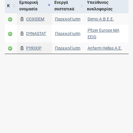
Εμπορική
Ενεργά
Υπεύθυνος
Κ
ονομασία
συστατικά
κυκλοφορίας
COXIDEM
Παρεκοξίμπη
Demo Α.Β.Ε.Ε.
Pfizer Europe MA
DYNASTAT
Παρεκοξίμπη
EEIG
PYRIXIP
Παρεκοξίμπη
Anfarm Hellas Α.Ε.