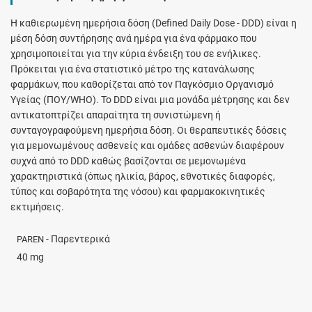
H καθιερωμένη ημερήσια δόση (Defined Daily Dose - DDD) είναι η
μέση δόση συντήρησης ανά ημέρα για ένα φάρμακο που
χρησιμοποιείται για την κύρια ένδειξη του σε ενήλικες.
Πρόκειται για ένα στατιστικό μέτρο της κατανάλωσης
φαρμάκων, που καθορίζεται από τον Παγκόσμιο Οργανισμό
Υγείας (ΠΟΥ/WHO). Το DDD είναι μια μονάδα μέτρησης και δεν
αντικατοπτρίζει απαραίτητα τη συνιστώμενη ή
συνταγογραφούμενη ημερήσια δόση. Οι θεραπευτικές δόσεις
για μεμονωμένους ασθενείς και ομάδες ασθενών διαφέρουν
συχνά από το DDD καθώς βασίζονται σε μεμονωμένα
χαρακτηριστικά (όπως ηλικία, βάρος, εθνοτικές διαφορές,
τύπος και σοβαρότητα της νόσου) και φαρμακοκινητικές
εκτιμήσεις.
- Παρεντερικά
PAREN
40 mg