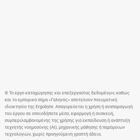
© Το έργο καταχώρησης και επεξεργασίας δεδομένων, καθώς
και το εμπορικό σήμα «Γαληνός» αποτελούν πνευματική
ιδιοκτησία της Ergobyte. Απαγορεύεται η χρήση ή αναπαραγωγή
του έργου σε οποιοδήποτε μέσο, εφαρμογή ή συσκευή,
συμπεριλαμβανομένης της χρήσης για εκπαίδευση ή ανάπτυξη
τεχνητής νοημοσύνης (AI), μηχανικής μάθησης ή παρόμοιων
τεχνολογιών, χωρίς προηγούμενη γραπτή άδεια.