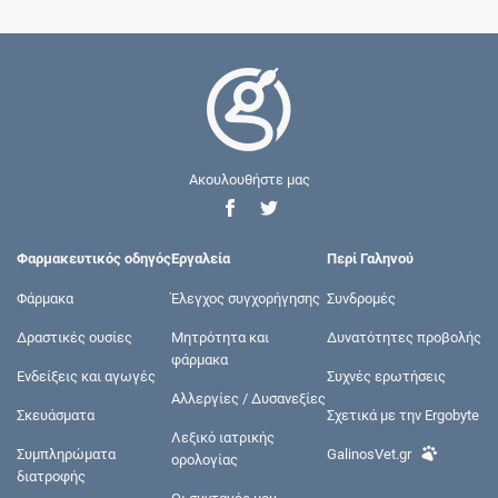
Ακουλουθήστε μας
Φαρμακευτικός οδηγός
Εργαλεία
Περί Γαληνού
Φάρμακα
Έλεγχος συγχορήγησης
Συνδρομές
Δραστικές ουσίες
Μητρότητα και
Δυνατότητες προβολής
φάρμακα
Ενδείξεις και αγωγές
Συχνές ερωτήσεις
Αλλεργίες / Δυσανεξίες
Σκευάσματα
Σχετικά με την Ergobyte
Λεξικό ιατρικής
Συμπληρώματα
GalinosVet.gr
ορολογίας
διατροφής
Οι συνταγές μου