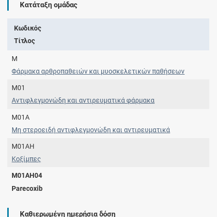
Κατάταξη ομάδας
Κωδικός
Τίτλος
M
Φάρμακα αρθροπαθειών και μυοσκελετικών παθήσεων
M01
Αντιφλεγμονώδη και αντιρευματικά φάρμακα
M01A
Μη στεροειδή αντιφλεγμονώδη και αντιρευματικά
M01AH
Κοξίμπες
M01AH04
Parecoxib
Καθιερωμένη ημερήσια δόση