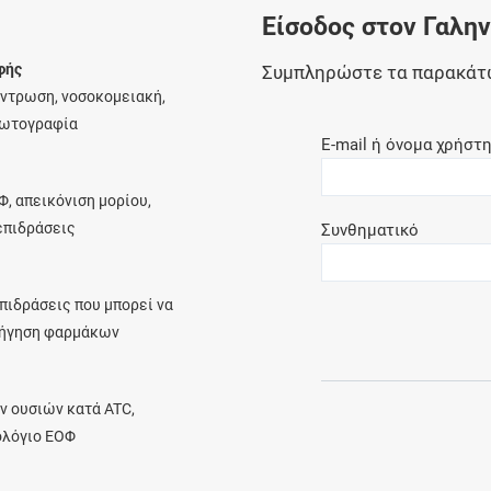
Είσοδος στον Γαλη
Ελέγξτε την αγωγή σας για αντενδείξεις και
αλληλεπιδράσεις μεταξύ των φαρμάκων
φής
Συμπληρώστε τα παρακάτ
έντρωση, νοσοκομειακή,
φωτογραφία
E-mail ή όνομα χρήστ
Οι συνταγές μου
Φ, απεικόνιση μορίου,
Αποθηκεύστε τις συνταγές σας και
λεπιδράσεις
Συνθηματικό
μοιραστείτε τις εύκολα και με ασφάλεια
πιδράσεις που μπορεί να
ρήγηση φαρμάκων
Μητρότητα και φάρμακα
Ενημερωθείτε για την ασφάλεια χορήγησης
ν ουσιών κατά ATC,
ενός φαρμάκου κατά τη διάρκεια της
ολόγιο ΕΟΦ
εγκυμοσύνης ή του θηλασμού