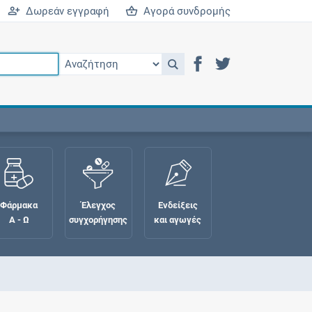
Δωρεάν εγγραφή
Αγορά συνδρομής
Φάρμακα
Έλεγχος
Ενδείξεις
Α - Ω
συγχορήγησης
και αγωγές