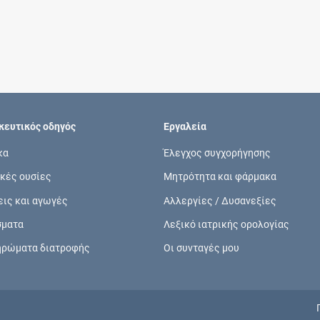
Συνδρομές
Μάθετε περισσότερα για τα οφέλη και τις
επιπλέον παροχές των συνδρομητικών
προγραμμάτων
ευτικός οδηγός
Εργαλεία
κα
Έλεγχος συγχορήγησης
κές ουσίες
Μητρότητα και φάρμακα
Ενδείξεις και αγωγές
εις και αγωγές
Αλλεργίες / Δυσανεξίες
Βρείτε θεραπευτικές ενδείξεις και αγωγές για
σματα
Λεξικό ιατρικής ορολογίας
νόσους, συμπτώματα και ιατρικές πράξεις
ηρώματα διατροφής
Οι συνταγές μου
Γνωρίζατε ότι...