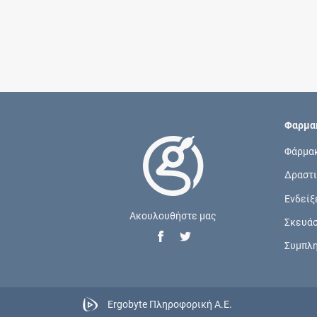
Φαρμακ
Φάρμα
Δραστι
Ενδείξ
Ακουλουθήστε μας
Σκευά
Συμπλ
Ergobyte Πληροφορική Α.Ε.