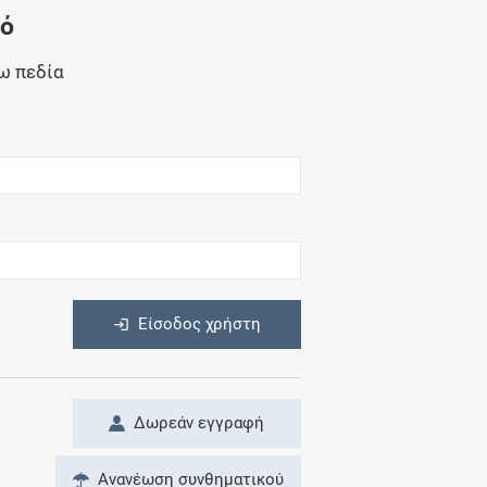
Μητρότητα
νό
και φάρμακα
ω πεδία
η
Είσοδος χρήστη
Δωρεάν εγγραφή
Ανανέωση συνθηματικού