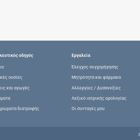
Συνδρομές
Μάθετε περισσότερα για τα οφέλη και τις
επιπλέον παροχές των συνδρομητικών
προγραμμάτων
ευτικός οδηγός
Εργαλεία
κα
Έλεγχος συγχορήγησης
κές ουσίες
Μητρότητα και φάρμακα
Ενδείξεις και αγωγές
εις και αγωγές
Αλλεργίες / Δυσανεξίες
Βρείτε θεραπευτικές ενδείξεις και αγωγές για
σματα
Λεξικό ιατρικής ορολογίας
νόσους, συμπτώματα και ιατρικές πράξεις
ηρώματα διατροφής
Οι συνταγές μου
Γνωρίζατε ότι...