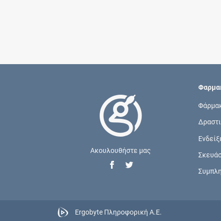
Φαρμακ
Φάρμα
Δραστι
Ενδείξ
Ακουλουθήστε μας
Σκευά
Συμπλ
Ergobyte Πληροφορική Α.Ε.