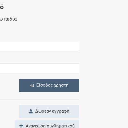
Μητρότητα
νό
και φάρμακα
ω πεδία
η
Είσοδος χρήστη
Δωρεάν εγγραφή
Ανανέωση συνθηματικού