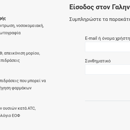
Είσοδος στον Γαλη
Ελέγξτε την αγωγή σας για αντενδείξεις και
αλληλεπιδράσεις μεταξύ των φαρμάκων
φής
Συμπληρώστε τα παρακάτ
έντρωση, νοσοκομειακή,
φωτογραφία
E-mail ή όνομα χρήστ
Οι συνταγές μου
Φ, απεικόνιση μορίου,
Αποθηκεύστε τις συνταγές σας και
λεπιδράσεις
Συνθηματικό
μοιραστείτε τις εύκολα και με ασφάλεια
πιδράσεις που μπορεί να
ρήγηση φαρμάκων
Μητρότητα και φάρμακα
Ενημερωθείτε για την ασφάλεια χορήγησης
ν ουσιών κατά ATC,
ενός φαρμάκου κατά τη διάρκεια της
ολόγιο ΕΟΦ
εγκυμοσύνης ή του θηλασμού