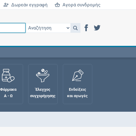
Δωρεάν εγγραφή
Αγορά συνδρομής
Φάρμακα
Έλεγχος
Ενδείξεις
Α - Ω
συγχορήγησης
και αγωγές