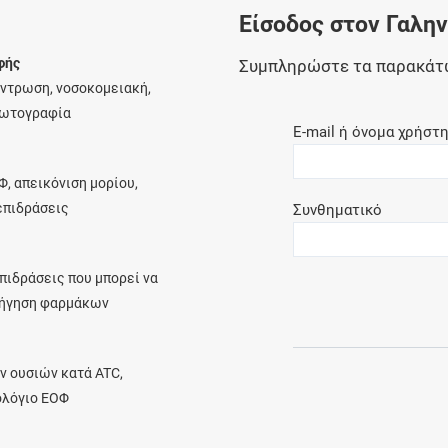
Είσοδος στον Γαλη
Ελέγξτε την αγωγή σας για αντενδείξεις και
αλληλεπιδράσεις μεταξύ των φαρμάκων
φής
Συμπληρώστε τα παρακάτ
έντρωση, νοσοκομειακή,
φωτογραφία
E-mail ή όνομα χρήστ
Οι συνταγές μου
Φ, απεικόνιση μορίου,
Αποθηκεύστε τις συνταγές σας και
λεπιδράσεις
Συνθηματικό
μοιραστείτε τις εύκολα και με ασφάλεια
πιδράσεις που μπορεί να
ρήγηση φαρμάκων
Μητρότητα και φάρμακα
Ενημερωθείτε για την ασφάλεια χορήγησης
ν ουσιών κατά ATC,
ενός φαρμάκου κατά τη διάρκεια της
ολόγιο ΕΟΦ
εγκυμοσύνης ή του θηλασμού