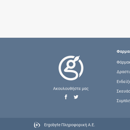
Φαρμακ
Φάρμα
Δραστι
Ενδείξ
Ακουλουθήστε μας
Σκευά
Συμπλ
Ergobyte Πληροφορική Α.Ε.