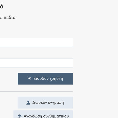
Μητρότητα
νό
και φάρμακα
ω πεδία
η
Είσοδος χρήστη
Δωρεάν εγγραφή
Ανανέωση συνθηματικού