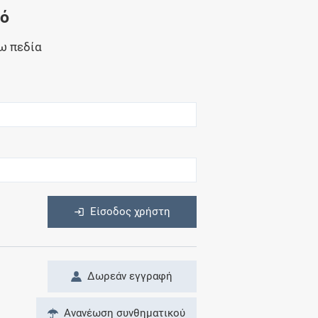
Μητρότητα
νό
και φάρμακα
ω πεδία
η
Είσοδος χρήστη
Δωρεάν εγγραφή
Ανανέωση συνθηματικού