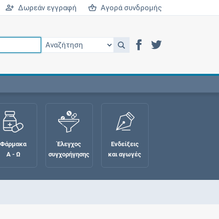
Δωρεάν εγγραφή
Αγορά συνδρομής
Φάρμακα
Έλεγχος
Ενδείξεις
Α - Ω
συγχορήγησης
και αγωγές