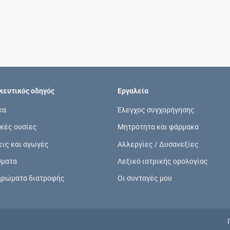
Συνδρομές
Μάθετε περισσότερα για τα οφέλη και τις
επιπλέον παροχές των συνδρομητικών
προγραμμάτων
ευτικός οδηγός
Εργαλεία
κα
Έλεγχος συγχορήγησης
κές ουσίες
Μητρότητα και φάρμακα
Ενδείξεις και αγωγές
εις και αγωγές
Αλλεργίες / Δυσανεξίες
Βρείτε θεραπευτικές ενδείξεις και αγωγές για
σματα
Λεξικό ιατρικής ορολογίας
νόσους, συμπτώματα και ιατρικές πράξεις
ηρώματα διατροφής
Οι συνταγές μου
Γνωρίζατε ότι...