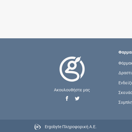
Φαρμακ
Φάρμα
Δραστι
Ενδείξ
Ακουλουθήστε μας
Σκευά
Συμπλ
Ergobyte Πληροφορική Α.Ε.