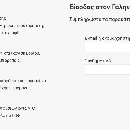
Είσοδος στον Γαλη
Ελέγξτε την αγωγή σας για αντενδείξεις και
αλληλεπιδράσεις μεταξύ των φαρμάκων
φής
Συμπληρώστε τα παρακάτ
έντρωση, νοσοκομειακή,
φωτογραφία
E-mail ή όνομα χρήστ
Οι συνταγές μου
Φ, απεικόνιση μορίου,
Αποθηκεύστε τις συνταγές σας και
λεπιδράσεις
Συνθηματικό
μοιραστείτε τις εύκολα και με ασφάλεια
πιδράσεις που μπορεί να
ρήγηση φαρμάκων
Μητρότητα και φάρμακα
Ενημερωθείτε για την ασφάλεια χορήγησης
ν ουσιών κατά ATC,
ενός φαρμάκου κατά τη διάρκεια της
ολόγιο ΕΟΦ
εγκυμοσύνης ή του θηλασμού