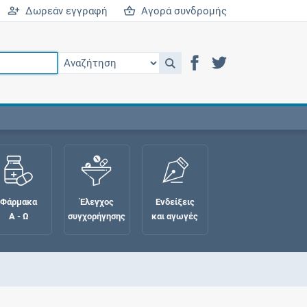
Δωρεάν εγγραφή
Αγορά συνδρομής
Φάρμακα
Έλεγχος
Ενδείξεις
Α - Ω
συγχορήγησης
και αγωγές