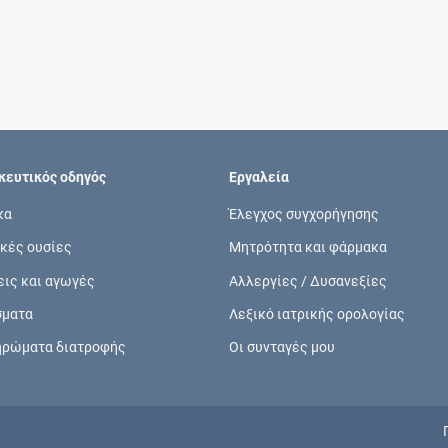
Συνδρομές
Μάθετε περισσότερα για τα οφέλη και τις
επιπλέον παροχές των συνδρομητικών
προγραμμάτων
ευτικός οδηγός
Εργαλεία
κα
Έλεγχος συγχορήγησης
κές ουσίες
Μητρότητα και φάρμακα
Ενδείξεις και αγωγές
εις και αγωγές
Αλλεργίες / Δυσανεξίες
Βρείτε θεραπευτικές ενδείξεις και αγωγές για
σματα
Λεξικό ιατρικής ορολογίας
νόσους, συμπτώματα και ιατρικές πράξεις
ηρώματα διατροφής
Οι συνταγές μου
Γνωρίζατε ότι...