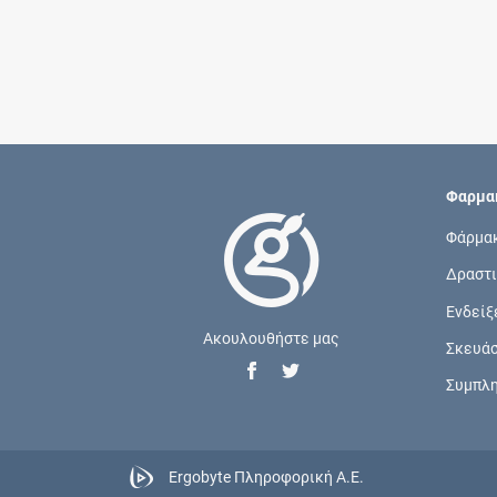
Φαρμακ
Φάρμα
Δραστι
Ενδείξ
Ακουλουθήστε μας
Σκευά
Συμπλ
Ergobyte Πληροφορική Α.Ε.