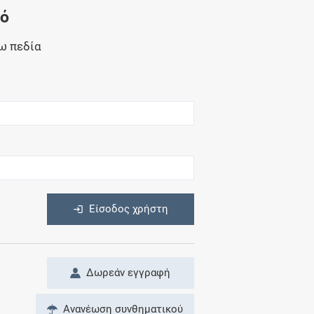
Μητρότητα
νό
και φάρμακα
ω πεδία
η
Είσοδος χρήστη
Δωρεάν εγγραφή
Ανανέωση συνθηματικού