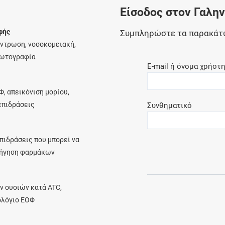
Είσοδος στον Γαλη
Ελέγξτε την αγωγή σας για αντενδείξεις και
αλληλεπιδράσεις μεταξύ των φαρμάκων
φής
Συμπληρώστε τα παρακάτ
έντρωση, νοσοκομειακή,
φωτογραφία
E-mail ή όνομα χρήστ
Οι συνταγές μου
Φ, απεικόνιση μορίου,
Αποθηκεύστε τις συνταγές σας και
λεπιδράσεις
Συνθηματικό
μοιραστείτε τις εύκολα και με ασφάλεια
πιδράσεις που μπορεί να
ρήγηση φαρμάκων
Μητρότητα και φάρμακα
Ενημερωθείτε για την ασφάλεια χορήγησης
ν ουσιών κατά ATC,
ενός φαρμάκου κατά τη διάρκεια της
ολόγιο ΕΟΦ
εγκυμοσύνης ή του θηλασμού