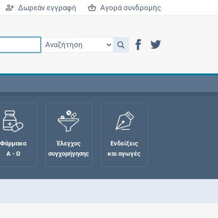
Δωρεάν εγγραφή
Αγορά συνδρομής
Φάρμακα
Έλεγχος
Ενδείξεις
Α - Ω
συγχορήγησης
και αγωγές