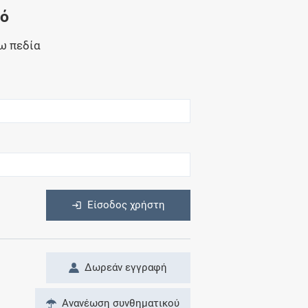
Μητρότητα
νό
και φάρμακα
ω πεδία
η
Είσοδος χρήστη
Δωρεάν εγγραφή
Ανανέωση συνθηματικού