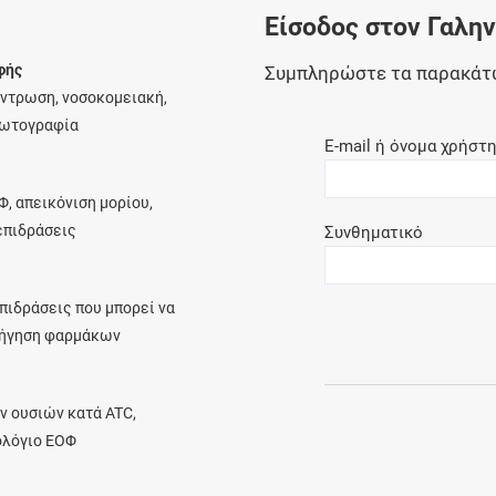
Είσοδος στον Γαλη
Ελέγξτε την αγωγή σας για αντενδείξεις και
αλληλεπιδράσεις μεταξύ των φαρμάκων
φής
Συμπληρώστε τα παρακάτ
έντρωση, νοσοκομειακή,
φωτογραφία
E-mail ή όνομα χρήστ
Οι συνταγές μου
Φ, απεικόνιση μορίου,
Αποθηκεύστε τις συνταγές σας και
λεπιδράσεις
Συνθηματικό
μοιραστείτε τις εύκολα και με ασφάλεια
πιδράσεις που μπορεί να
ρήγηση φαρμάκων
Μητρότητα και φάρμακα
Ενημερωθείτε για την ασφάλεια χορήγησης
ν ουσιών κατά ATC,
ενός φαρμάκου κατά τη διάρκεια της
ολόγιο ΕΟΦ
εγκυμοσύνης ή του θηλασμού