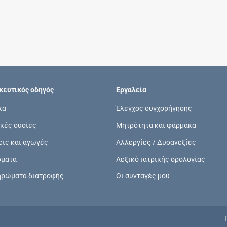
Συνδρομές
Μάθετε περισσότερα για τα οφέλη και τις
επιπλέον παροχές των συνδρομητικών
προγραμμάτων
ευτικός οδηγός
Εργαλεία
κα
Έλεγχος συγχορήγησης
κές ουσίες
Μητρότητα και φάρμακα
Ενδείξεις και αγωγές
εις και αγωγές
Αλλεργίες / Δυσανεξίες
Βρείτε θεραπευτικές ενδείξεις και αγωγές για
σματα
Λεξικό ιατρικής ορολογίας
νόσους, συμπτώματα και ιατρικές πράξεις
ηρώματα διατροφής
Οι συνταγές μου
Γνωρίζατε ότι...