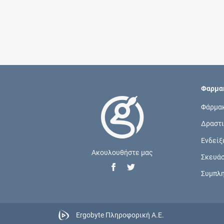
Φαρμακ
Φάρμα
Δραστι
Ενδείξ
Ακουλουθήστε μας
Σκευά
Συμπλ
Ergobyte Πληροφορική Α.Ε.